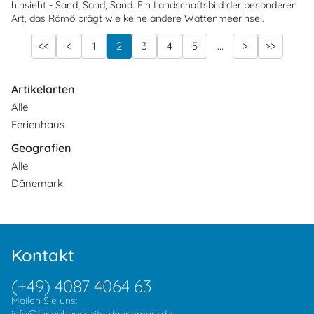
hinsieht - Sand, Sand, Sand. Ein Landschaftsbild der besonderen
Art, das Römö prägt wie keine andere Wattenmeerinsel.
<<
<
1
2
3
4
5
...
>
>>
Artikelarten
Alle
Ferienhaus
Geografien
Alle
Dänemark
Kontakt
(+49) 4087 4064 63
Mailen Sie uns: