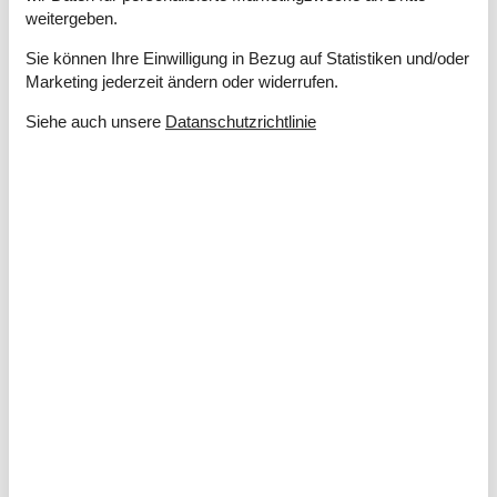
weitergeben.
Ferienhäuser in Hvide Sande am Tingodden
Vom Tingodden aus ist es nur ein kurzer Fussweg zum feinen
Sie können Ihre Einwilligung in Bezug auf Statistiken und/oder
Sandstrand bei Hvide Sande - geniessen Sie die Nähe zur
Marketing jederzeit ändern oder widerrufen.
Nordsee. Auch die umliegenden Ferienhäuser und Wege sind
nicht weit...
Siehe auch unsere
Datanschutzrichtlinie
Über
Hvide Sande