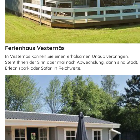
Ferienhaus Vesternäs
In Vesternäs können Sie einen erholsamen Urlaub verbringen.
Steht Ihnen der Sinn aber mal nach Abwechslung, dann sind Stadt,
Erlebnispark oder Safari in Reichweite.
Über
Ostsee