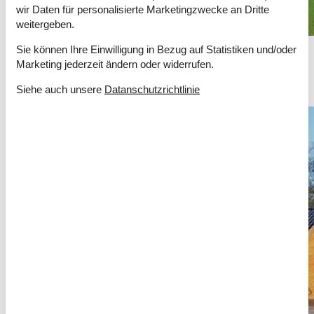
wir Daten für personalisierte Marketingzwecke an Dritte
weitergeben.
Ferienhaus Bakkebölle Strand
Sie können Ihre Einwilligung in Bezug auf Statistiken und/oder
Marketing jederzeit ändern oder widerrufen.
Bakkebölle ist umgeben von einer wunderschönen Landschaft mit
grossen Waldarealen. Dazu kommt die gute Lage und Anbindung
Siehe auch unsere
Datanschutzrichtlinie
an die südlich gelegenen Inseln.
Über
Lyngs