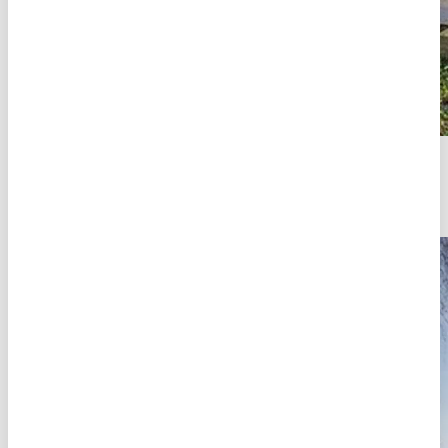
Ferienhaus Lyngs
Kompetente Ferienhausvermietung mit einer riesigen Auswahl an
komfortablen Unterkünften - einfach und problemlos Online
buchen.
Über
Nysted