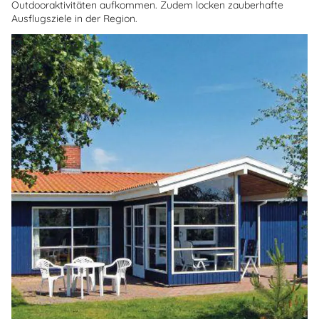
Outdooraktivitäten aufkommen. Zudem locken zauberhafte
Ausflugsziele in der Region.
Über
Fanö