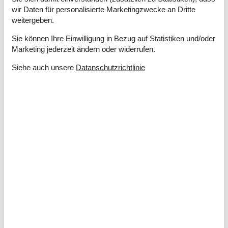
wir Daten für personalisierte Marketingzwecke an Dritte
weitergeben.
Sie können Ihre Einwilligung in Bezug auf Statistiken und/oder
Marketing jederzeit ändern oder widerrufen.
Ferienhaus Fanö Last Minute
Kurz entschlossen einen schönen Insel-Urlaub buchen? Dann
Siehe auch unsere
Datanschutzrichtlinie
sollten Sie hier suchen und Ihr Traum-Domizil auf dieser Perle
des Wattenmeeres finden.
Über
Fanö