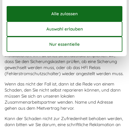
möglich ist.
Wir behalten uns jedoch vor, dass es offenkundige Fehler
oder Tastfehler geben kann (siehe Abschnitt oben).
Was tue ich bei einem plötzlich auftretenden
Schaden?
Wir übernehmen keine Verantwortung über einen plötzlich
auftretenden Schaden, zum Beispiel Fehler in elektrischen
Installationen. Im Fall eines Stromausfalls empfehlen wir,
dass Sie den Sicherungskasten prüfen, ob eine Sicherung
gewechselt werden muss, oder ob das HFI Relais
(Fehlerstromschutzschalter) wieder angestellt werden muss.
Wenn das nicht der Fall ist, dann ist die Rede von einem
Schaden, den Sie nicht selbst reparieren können, und dann
müssen Sie sich an unseren lokalen
Zusammenarbeitspartner wenden. Name und Adresse
gehen aus dem Mietvertrag hervor.
Kann der Schaden nicht zur Zufriedenheit behoben werden,
dann bitten wir Sie darum, eine schriftliche Reklamation an