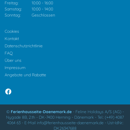
Freitag:
10:00
-
16:00
Samstag:
10:00
-
14:00
Sonntag:
Geschlossen
Cookies
Kontakt
Datenschutzrichtlinie
FAQ
Über uns
Impressum
Angebote und Rabatte
©
Ferienhausseite-Daenemark.de
-
Feline Holidays A/S (AG)
-
Nygade 8B, 2.th -
DK-7400
Herning
-
Dänemark -
Tel.:
(+49) 4087
4064 63
-
E-Mail
info@ferienhausseite-daenemark.de
-
Ust-IdNr.:
DK26347688