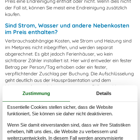
Preis eine Endreinigung enthält oder nicht. Wenn dies nicht
der Fall ist, können Sie meist eine Endreinigung zusätzlich
kaufen.
Sind Strom, Wasser und andere Nebenkosten
im Preis enthalten?
Verbrauchsabhängige Kosten, wie Strom und Heizung sind
im Mietpreis nicht inbegriffen, und werden separat
abgerechnet. Es gibt jedoch Ferienhäuser, wo kein
sichtbarer Zähler installiert ist. Hier wird entweder ein fester
Betrag per Person/Tag erhoben oder ein fester,
verpflichtender Zuschlag per Buchung. Die Aufschlüsselung
geht deutlich aus der Hauspräsentation und dem
Mietvertrag hervor. Wasser ist in einigen Fällen im Mietpreis
inbegriffen, oder es wird separat abgerechnet.
Zustimmung
Details
Kaution
Essentielle Cookies stellen sicher, dass die Website
funktioniert, Sie können sie daher nicht deaktivieren.
Welche Leistungen umfasst die Einzahlung der
Kaution?
Wenn Sie damit einverstanden sind, dass wir Ihre Statistiken
erheben, hilft uns dies, die Website zu verbessern und
Der Kautionsbetrag gilt als Sicherheit für die Zahlung von
weiterzuentwickeln. In diesem Fall werden anonymisierte