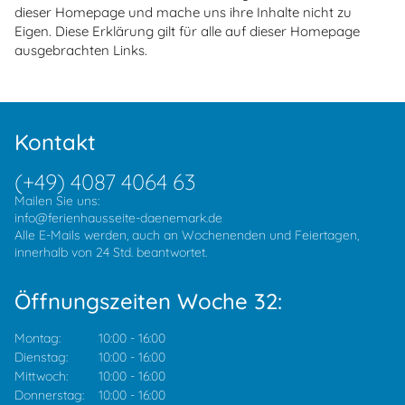
dieser Homepage und mache uns ihre Inhalte nicht zu
Eigen. Diese Erklärung gilt für alle auf dieser Homepage
ausgebrachten Links.
Kontakt
(+49) 4087 4064 63
Mailen Sie uns:
info@ferienhausseite-daenemark.de
Alle E-Mails werden, auch an Wochenenden und Feiertagen,
innerhalb von 24 Std. beantwortet.
Öffnungszeiten Woche 32:
Montag:
10:00
-
16:00
Dienstag:
10:00
-
16:00
Mittwoch:
10:00
-
16:00
Donnerstag:
10:00
-
16:00