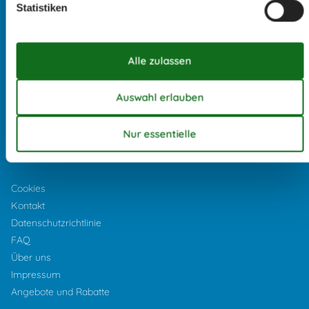
Statistiken
Öffnungszeiten Woche 33:
Montag:
10:00
-
16:00
Dienstag:
10:00
-
16:00
Mittwoch:
10:00
-
16:00
Donnerstag:
10:00
-
16:00
Freitag:
10:00
-
16:00
Samstag:
Geschlossen
Sonntag:
Geschlossen
Cookies
Kontakt
Datenschutzrichtlinie
FAQ
Über uns
Impressum
Angebote und Rabatte