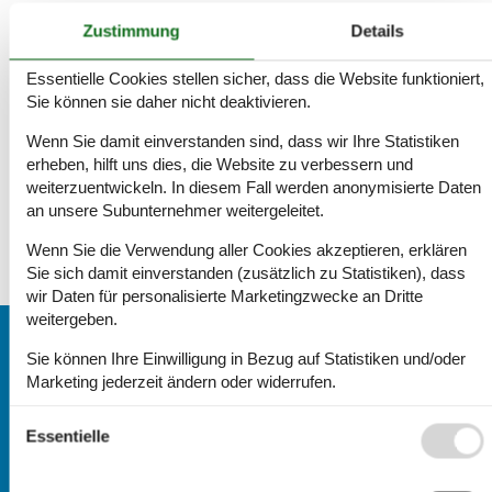
Hauptseite
Zustimmung
Details
Kurzurlaub im Ferienhaus
Essentielle Cookies stellen sicher, dass die Website funktioniert,
Wir bieten Ihnen die Möglichkeit zu einem Kurzurlaub in
Sie können sie daher nicht deaktivieren.
Ferienhäusern in ganz Dänemark.
Wenn Sie damit einverstanden sind, dass wir Ihre Statistiken
Ein Kurzurlaub kann 2-6 Tage dauern. Sie haben freie
erheben, hilft uns dies, die Website zu verbessern und
Auswahl und können sich Ihren Kurzurlaub auf Ihre
weiterzuentwickeln. In diesem Fall werden anonymisierte Daten
Bedürfnisse hin zusammenstellen.
an unsere Subunternehmer weitergeleitet.
Wir wünschen Ihnen einen schönen Kurzurlaub!
Wenn Sie die Verwendung aller Cookies akzeptieren, erklären
Sie sich damit einverstanden (zusätzlich zu Statistiken), dass
wir Daten für personalisierte Marketingzwecke an Dritte
weitergeben.
Kontakt
Sie können Ihre Einwilligung in Bezug auf Statistiken und/oder
Marketing jederzeit ändern oder widerrufen.
(+49) 4087 4064 63
Siehe auch unsere
Datanschutzrichtlinie
Mailen Sie uns:
Essentielle
info@ferienhausseite-daenemark.de
Alle E-Mails werden, auch an Wochenenden und Feiertagen,
innerhalb von 24 Std. beantwortet.