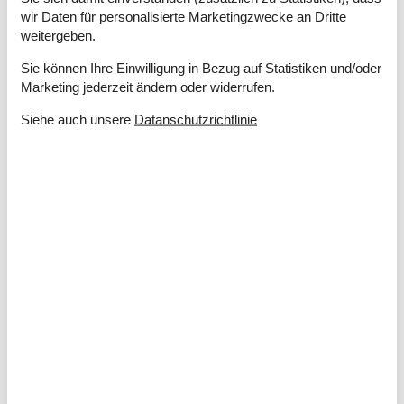
wir Daten für personalisierte Marketingzwecke an Dritte
weitergeben.
Sie können Ihre Einwilligung in Bezug auf Statistiken und/oder
Marketing jederzeit ändern oder widerrufen.
Ferienhaus Fanö Last Minute
Kurz entschlossen einen schönen Insel-Urlaub buchen? Dann
Siehe auch unsere
Datanschutzrichtlinie
sollten Sie hier suchen und Ihr Traum-Domizil auf dieser Perle
des Wattenmeeres finden.
Über
Fanö