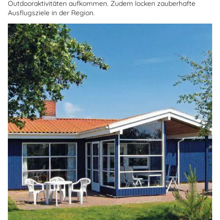
Outdooraktivitäten aufkommen. Zudem locken zauberhafte
Ausflugsziele in der Region.
Über
Fanö