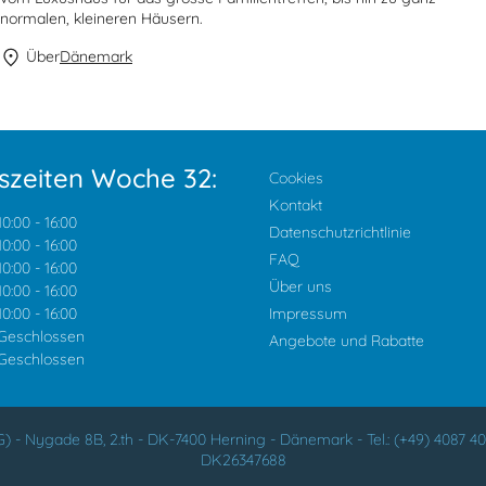
normalen, kleineren Häusern.
Über
Dänemark
szeiten Woche 32:
Cookies
Kontakt
10:00
-
16:00
Datenschutzrichtlinie
10:00
-
16:00
FAQ
10:00
-
16:00
Über uns
10:00
-
16:00
10:00
-
16:00
Impressum
Geschlossen
Angebote und Rabatte
Geschlossen
G)
-
Nygade 8B, 2.th -
DK-7400
Herning
-
Dänemark -
Tel.:
(+49) 4087 40
DK26347688