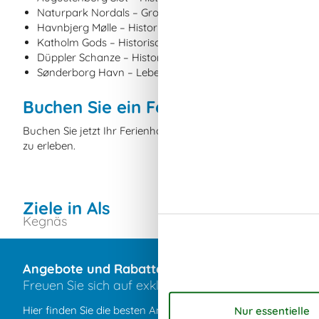
Naturpark Nordals – Großer Naturpark mit Wander- und 
Havnbjerg Mølle – Historische Windmühle in Nordborg au
Katholm Gods – Historisches Herrenhaus mit schönem Pa
Düppler Schanze – Historische Befestigungsanlage und 
Sønderborg Havn – Lebendiger Hafen mit vielen Attraktio
Buchen Sie ein Ferienhaus auf Als je
Buchen Sie jetzt Ihr Ferienhaus auf Als, um unvergessliche
zu erleben.
Ziele in Als
Kegnäs
Köbingsma
Angebote und Rabatte auf Urlaubserlebnisse
Freuen Sie sich auf exklusive Rabatte und außerge
Hier finden Sie die besten Angebote unserer Partner – ideal, 