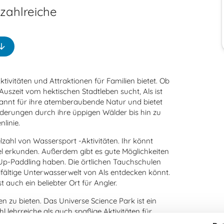
 zahlreiche
Aktivitäten und Attraktionen für Familien bietet. Ob
Auszeit vom hektischen Stadtleben sucht, Als ist
ekannt für ihre atemberaubende Natur und bietet
derungen durch ihre üppigen Wälder bis hin zu
linie.
lzahl von Wassersport -Aktivitäten. Ihr könnt
el erkunden. Außerdem gibt es gute Möglichkeiten
Up-Paddling haben. Die örtlichen Tauchschulen
elfältige Unterwasserwelt von Als entdecken könnt.
 auch ein beliebter Ort für Angler.
n zu bieten. Das Universe Science Park ist ein
 lehrreiche als auch spaßige Aktivitäten für
 Es ist ein historisches Schloss, umgeben von