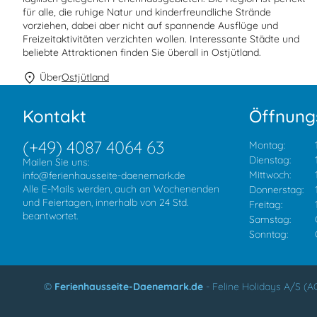
für alle, die ruhige Natur und kinderfreundliche Strände
vorziehen, dabei aber nicht auf spannende Ausflüge und
Freizeitaktivitäten verzichten wollen. Interessante Städte und
beliebte Attraktionen finden Sie überall in Ostjütland.
Über
Ostjütland
Kontakt
Öffnung
(+49) 4087 4064 63
Montag:
Dienstag:
Mailen Sie uns:
Mittwoch:
info@ferienhausseite-daenemark.de
Alle E-Mails werden, auch an Wochenenden
Donnerstag:
und Feiertagen, innerhalb von 24 Std.
Freitag:
beantwortet.
Samstag:
Sonntag:
©
Ferienhausseite-Daenemark.de
-
Feline Holidays A/S (A