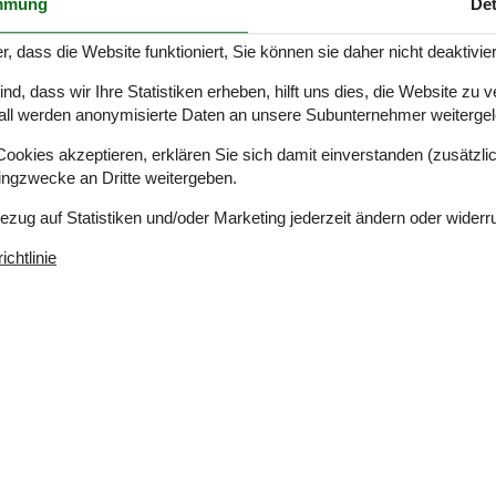
mmung
Det
die idyllische Landschaft genießen könnt.
r, dass die Website funktioniert, Sie können sie daher nicht deaktivie
gkeiten, die die Geschichte und das Erbe von Als
rum – hier finden Konzerte, Theateraufführungen
d, dass wir Ihre Statistiken erheben, hilft uns dies, die Website zu 
lot erzählt die Geschichte der Region von der
all werden anonymisierte Daten an unsere Subunternehmer weitergele
rt.
okies akzeptieren, erklären Sie sich damit einverstanden (zusätzlich
unbedingt die lokalen gastronomischen
tingzwecke an Dritte weitergeben.
hen Meeresfrüchte und regionalen Gerichte. Viele der
ssicht auf das Meer, was euer kulinarisches
Bezug auf Statistiken und/oder Marketing jederzeit ändern oder widerr
ietet für jeden etwas. Es ist der ideale Ort für
chtlinie
ganzen Familie.
d knapp
 der Gegend um Sønderborg auf Als
ønderborg auf Als
 der spielerisch Wissen über Naturwissenschaft
die Kultur und Geschichte der Region Südjütland
hlossgarten in Augustenborg auf Als