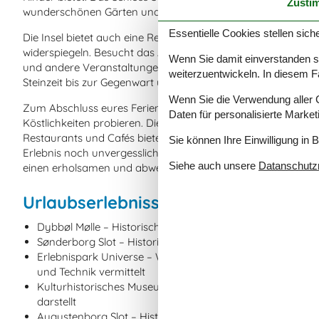
Zusti
wunderschönen Gärten und einem See, wo ihr picknicken und 
Essentielle Cookies stellen siche
Die Insel bietet auch eine Reihe von kulturellen Sehenswürdi
widerspiegeln. Besucht das Alsion, ein modernes Kulturzent
Wenn Sie damit einverstanden sin
und andere Veranstaltungen statt. Das Museum Sønderborg S
weiterzuentwickeln. In diesem F
Steinzeit bis zur Gegenwart und ist ebenfalls einen Besuch we
Wenn Sie die Verwendung aller Co
Zum Abschluss eures Ferienhausurlaubs auf Als solltet ihr 
Daten für personalisierte Marke
Köstlichkeiten probieren. Die Insel ist bekannt für ihre frisc
Restaurants und Cafés bieten außerdem eine fantastische Au
Sie können Ihre Einwilligung in 
Erlebnis noch unvergesslicher macht. Egal, was ihr sucht, Als b
Siehe auch unsere
Datanschutzri
einen erholsamen und abwechslungsreichen Urlaub mit der 
Urlaubserlebnisse auf Als: Kurz un
Dybbøl Mølle – Historische Windmühle und Wahrzeichen
Sønderborg Slot – Historisches Schloss und Museum in S
Erlebnispark Universe – Wissenschafts- und Erlebnispark,
und Technik vermittelt
Kulturhistorisches Museum Sønderjylland – Museum, das 
darstellt
Augustenborg Slot – Historisches Schloss mit schönem Sc