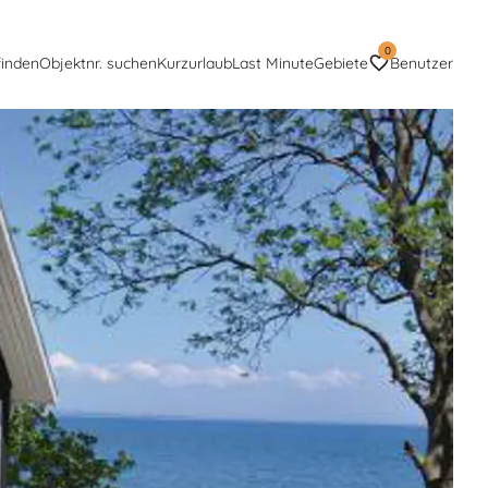
0
finden
Objektnr. suchen
Kurzurlaub
Last Minute
Gebiete
Benutzer