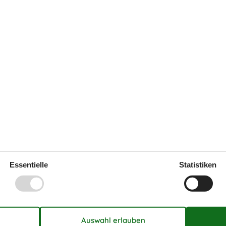
Radwegen, Spielplätzen und Picknickplätzen
f Als
rk in Augustenborg auf Als
Museum in Sønderborg auf Als
nen in Sønderborg auf Als
tzt
 Momente in der malerischen dänischen Landschaft
rk
Mommark
Essentielle
Statistiken
wöhnliche Erlebnisse!
um Ihre Ferien mit zusätzlichen Highlights zu bereichern.