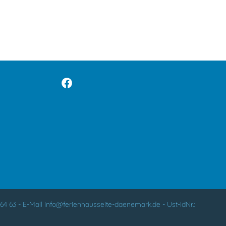
64 63
-
E-Mail
info@ferienhausseite-daenemark.de
-
Ust-IdNr.: