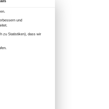
ails
ren.
verbessern und
itet.
 zu Statistiken), dass wir
ufen.