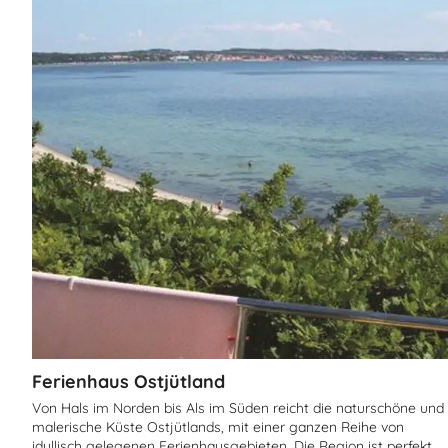
Ferienhaus Ostjütland
Von Hals im Norden bis Als im Süden reicht die naturschöne und
malerische Küste Ostjütlands, mit einer ganzen Reihe von
idyllisch gelegenen Ferienhausgebieten. Die Region ist perfekt