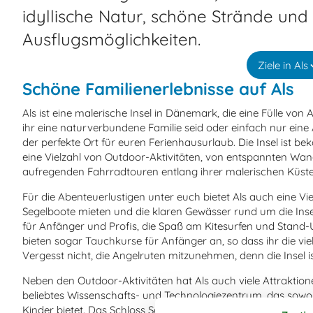
idyllische Natur, schöne Strände und
Ausflugsmöglichkeiten.
Ziele in Als
Schöne Familienerlebnisse auf Als
Als ist eine malerische Insel in Dänemark, die eine Fülle von 
ihr eine naturverbundene Familie seid oder einfach nur eine 
der perfekte Ort für euren Ferienhausurlaub. Die Insel ist b
eine Vielzahl von Outdoor-Aktivitäten, von entspannten Wan
aufregenden Fahrradtouren entlang ihrer malerischen Küsten
Für die Abenteuerlustigen unter euch bietet Als auch eine Vie
Segelboote mieten und die klaren Gewässer rund um die Ins
für Anfänger und Profis, die Spaß am Kitesurfen und Stand-
bieten sogar Tauchkurse für Anfänger an, so dass ihr die vi
Vergesst nicht, die Angelruten mitzunehmen, denn die Insel ist
Neben den Outdoor-Aktivitäten hat Als auch viele Attraktione
beliebtes Wissenschafts- und Technologiezentrum, das sowohl
Kinder bietet. Das Schloss Sottrupskov ist ein weiteres Muss.