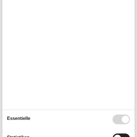
Ziele in Bornholm
Aakirkeby
Allinge
Balka
Boderne
Dueodde
Essentielle
Gudhjem