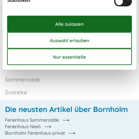
Statistiken
Hasle
Nexö
Rönne
Sandvig
Snogebäk
Sömarken
Sommerodde
Svaneke
Die neusten Artikel über Bornholm
Ferienhaus Sommerodde
Ferienhaus Nexö
Bornholm Ferienhaus privat