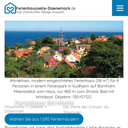
Ferienhausseite-Daenemark
.de
Top Unterkünfte. Riesige Auswahl.
Attraktives, modern eingerichtetes Ferienhaus (58 m²) für 4
Personen in einem Ferienpark in Gudhjem auf Bornholm.
Meeresblick vom Haus, nur 400 m zum Strand. Bad mit
Whirlpool. Objektnr. 130-I57122.
Ferienhaus Bornholm
Hauptseite
Gebiete
Die ’Perle der Ostsee’ als
Dänemark
Traumziel
Wählen Sie aus 1.695 Ferienhäusern
Bornholm ist eine der beliebtesten Urlaubsziele in