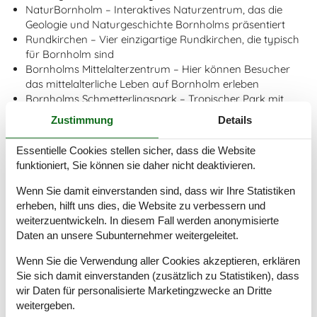
NaturBornholm – Interaktives Naturzentrum, das die
Geologie und Naturgeschichte Bornholms präsentiert
Rundkirchen – Vier einzigartige Rundkirchen, die typisch
für Bornholm sind
Bornholms Mittelalterzentrum – Hier können Besucher
das mittelalterliche Leben auf Bornholm erleben
Bornholms Schmetterlingspark – Tropischer Park mit
Hunderten von Schmetterlingen
Zustimmung
Details
Joboland Brændesgårdshaven – Freizeitpark mit Tieren,
Spielplätzen, Bootsfahrten und vielem mehr
Essentielle Cookies stellen sicher, dass die Website
Erlebniscenter Natur & Ure – Ein Zentrum, das die
funktioniert, Sie können sie daher nicht deaktivieren.
Geschichte der Erde und die Evolution durch interaktive
Ausstellungen erklärt
Wenn Sie damit einverstanden sind, dass wir Ihre Statistiken
Almindingen – Einer der größten Wälder Dänemarks mit
erheben, hilft uns dies, die Website zu verbessern und
zahlreichen Wanderwegen und Picknickplätzen
weiterzuentwickeln. In diesem Fall werden anonymisierte
Ekkodalen – Ein langes Tal mit einer bemerkenswerten
Daten an unsere Subunternehmer weitergeleitet.
Echo-Akustik
Wenn Sie die Verwendung aller Cookies akzeptieren, erklären
Paradisbakkerne – Eine hügelige Landschaft mit
Sie sich damit einverstanden (zusätzlich zu Statistiken), dass
unzähligen Wanderwegen, die eine atemberaubende
wir Daten für personalisierte Marketingzwecke an Dritte
Aussicht bieten
weitergeben.