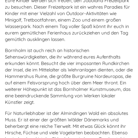
Eure Kinder werden sich freuen, den Joboland Freizeitpark
zu besuchen. Dieser Freizeitpark ist ein wahres Paradies für
Kinder mit einer Vielzahl von Outdoor-Aktivitäten wie
Minigolf, Tretbootfahren, einem Zoo und einem großen
Wasserpark. Nach einem Tag voller Spaß könnt ihr euch in
eurem gemütlichen Ferienhaus zurückziehen und den Tag
gemütlich ausklingen lassen.
Bornholm ist auch reich an historischen
Sehenswürdigkeiten, die ihr während eures Aufenthalts
erkunden könnt. Besucht die vier imposanten Rundkirchen
der Insel, die im Mittelalter als Wehranlagen dienten, oder die
Hammershus Ruine, die größte Burgruine Nordeuropas, die
auf einem Felsvorsprung hoch über dem Meer thront. Ein
weiterer Höhepunkt ist das Bornholmer Kunstmuseum, das
eine beeindruckende Sammlung von Werken lokaler
Künstler zeigt.
Für Naturliebhaber ist der Almindingen Wald ein absolutes
Muss. Er ist einer der größten Wälder Dänemarks und
beherbergt eine reiche Tierwelt. Mit etwas Glück könnt ihr
Hirsche, Füchse und viele Vogelarten beobachten. Ebenso