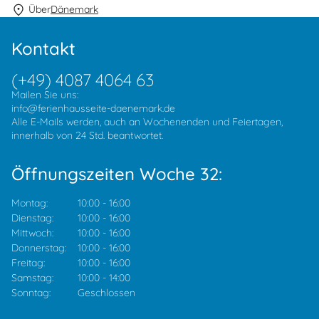
Über
Dänemark
Kontakt
(+49) 4087 4064 63
Mailen Sie uns:
info@ferienhausseite-daenemark.de
Alle E-Mails werden, auch an Wochenenden und Feiertagen,
innerhalb von 24 Std. beantwortet.
Öffnungszeiten Woche 32:
Montag:
10:00
-
16:00
Dienstag:
10:00
-
16:00
Mittwoch:
10:00
-
16:00
Donnerstag:
10:00
-
16:00
Freitag:
10:00
-
16:00
Samstag:
10:00
-
14:00
Sonntag:
Geschlossen