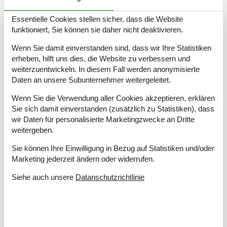
Odense Zoo – Ein familienfreundlicher Zoo mit einer
Vielzahl von Tieren aus der ganzen Welt
Essentielle Cookies stellen sicher, dass die Website
Naturama – Ein modernes Naturgeschichtsmuseum mit
funktioniert, Sie können sie daher nicht deaktivieren.
interaktiven Ausstellungen
Wenn Sie damit einverstanden sind, dass wir Ihre Statistiken
Danmarks Jernbanemuseum – Das Eisenbahnmuseum
erheben, hilft uns dies, die Website zu verbessern und
von Dänemark, perfekt für kleine und große
weiterzuentwickeln. In diesem Fall werden anonymisierte
Zugliebhaber
Daten an unsere Subunternehmer weitergeleitet.
Fjord&Bælt – Ein faszinierendes Zentrum für
Meeresforschung und -erziehung mit Fokus auf die Tiere
Wenn Sie die Verwendung aller Cookies akzeptieren, erklären
in ihrer natürlichen Umgebung
Sie sich damit einverstanden (zusätzlich zu Statistiken), dass
Hans Christian Andersen Museum – Ein Museum
wir Daten für personalisierte Marketingzwecke an Dritte
gewidmet dem berühmten dänischen Schriftsteller, in
weitergeben.
seiner Geburtsstadt Odense
Vikingemuseet Ladby – Ein Wikinger-Museum rund um
Sie können Ihre Einwilligung in Bezug auf Statistiken und/oder
das einzige bekannte Wikingerschiffgrab in Dänemark
Marketing jederzeit ändern oder widerrufen.
Keramikmuseum Grimmerhus – Ein Museum für
keramische Kunst, Design und Geschichte
Siehe auch unsere
Datanschutzrichtlinie
Tusindårsskoven – Ein großer Stadtpark in Odense, ideal
für Picknicks und Spaziergänge
De Japanske Haver – Ein wunderschöner japanischer
Garten mit einer Reihe von Pflanzen, Teichen und