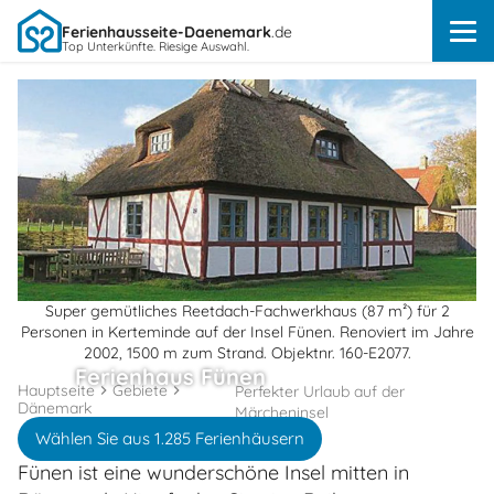
Ferienhausseite-Daenemark
.de
Top Unterkünfte. Riesige Auswahl.
Super gemütliches Reetdach-Fachwerkhaus (87 m²) für 2
Personen in Kerteminde auf der Insel Fünen. Renoviert im Jahre
2002, 1500 m zum Strand. Objektnr. 160-E2077.
Ferienhaus Fünen
Hauptseite
Gebiete
Perfekter Urlaub auf der
Dänemark
Märcheninsel
Wählen Sie aus 1.285 Ferienhäusern
Fünen ist eine wunderschöne Insel mitten in