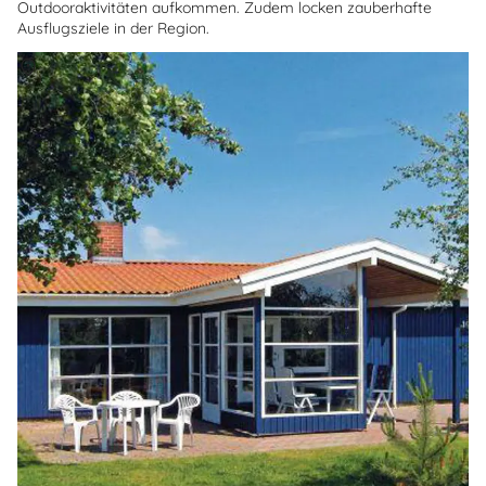
Outdooraktivitäten aufkommen. Zudem locken zauberhafte
Ausflugsziele in der Region.
Über
Fanö