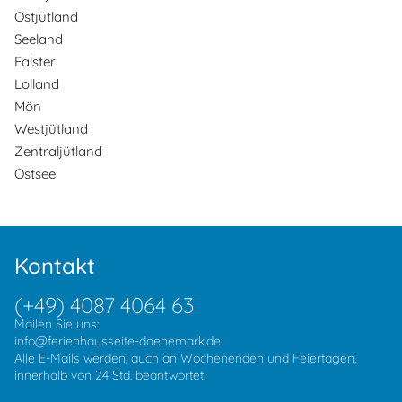
Ostjütland
Seeland
Falster
Lolland
Mön
Westjütland
Zentraljütland
Ostsee
Kontakt
(+49) 4087 4064 63
Mailen Sie uns:
info@ferienhausseite-daenemark.de
Alle E-Mails werden, auch an Wochenenden und Feiertagen,
innerhalb von 24 Std. beantwortet.