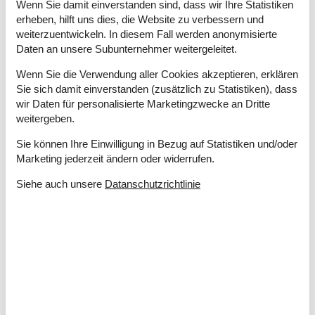
Wenn Sie damit einverstanden sind, dass wir Ihre Statistiken
erheben, hilft uns dies, die Website zu verbessern und
weiterzuentwickeln. In diesem Fall werden anonymisierte
Daten an unsere Subunternehmer weitergeleitet.
Ferienhaus Fanö Last Minute
Wenn Sie die Verwendung aller Cookies akzeptieren, erklären
Kurz entschlossen einen schönen Insel-Urlaub buchen? Dann
Sie sich damit einverstanden (zusätzlich zu Statistiken), dass
sollten Sie hier suchen und Ihr Traum-Domizil auf dieser Perle
wir Daten für personalisierte Marketingzwecke an Dritte
des Wattenmeeres finden.
weitergeben.
Über
Fanö
Sie können Ihre Einwilligung in Bezug auf Statistiken und/oder
Marketing jederzeit ändern oder widerrufen.
Siehe auch unsere
Datanschutzrichtlinie