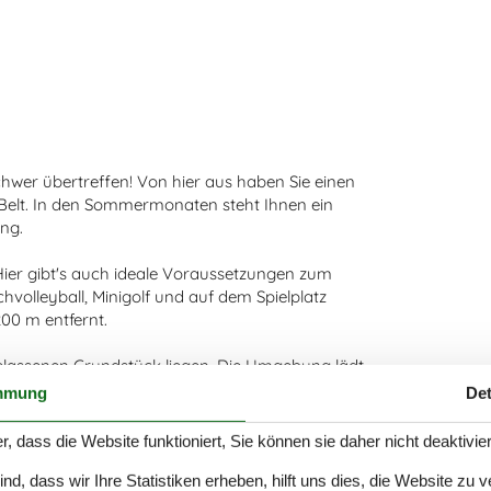
chwer übertreffen! Von hier aus haben Sie einen
 Belt. In den Sommermonaten steht Ihnen ein
ng.
Hier gibt's auch ideale Voraussetzungen zum
volleyball, Minigolf und auf dem Spielplatz
00 m entfernt.
elassenen Grundstück liegen. Die Umgebung lädt
ienparks liegt die kleine Stadt Appenraade mit
mmung
Det
n Sie sich den Besuch im LEGOLAND und im
r, dass die Website funktioniert, Sie können sie daher nicht deaktivie
d, dass wir Ihre Statistiken erheben, hilft uns dies, die Website zu 