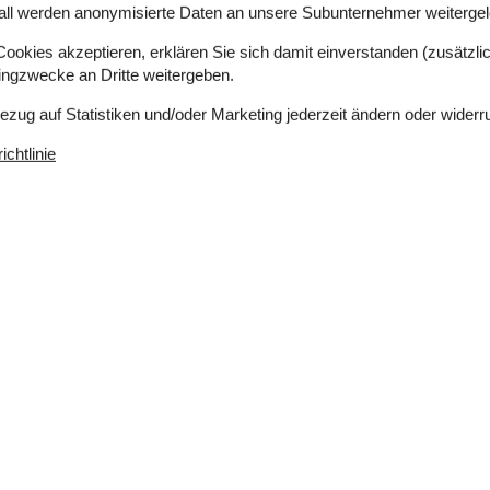
all werden anonymisierte Daten an unsere Subunternehmer weitergele
okies akzeptieren, erklären Sie sich damit einverstanden (zusätzlich
tingzwecke an Dritte weitergeben.
nrichtung und Ausstattung von Haus zu Haus. Alle
nrichtung und Ausschmückung des gebuchten
Bezug auf Statistiken und/oder Marketing jederzeit ändern oder widerr
chtlinie
aubt sind, ist begrenzt und die Buchung somit
 erhalten haben (diese gilt lediglich für den
austiere senden, ist die Buchung verbindlich und