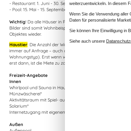
- Restaurant: 1. Juni - 30. September
weiterzuentwickeln. In diesem F
- Pool: 15. Mai - 15. September
Wenn Sie die Verwendung aller Co
Daten für personalisierte Marke
Wichtig
! Da alle Häuser in Privatbesitz sind, variiert die Ei
Bilder sind somit Wohnbeispiele geben nicht die exakte Ei
Sie können Ihre Einwilligung in 
Objektes wieder.
Siehe auch unsere
Datanschutzri
Haustier
: Die Anzahl der Wohnungen, in denen Haustiere erl
immer auf Anfrage – auch obwohl Sie bereits eine Bestätigung
Wohnungstyp). Erst wenn wir ein separate Bestätigung für H
erst dann, ist die Miete zu zahlen.
Freizeit-Angebote
Innen
Whirlpool und Sauna in Haustyp 6+7
Münzwäscherei*
Aktivitätsraum mit Spiel- automaten
Solarium*
Internetzugang mit eigenem PC
Außen
Außenpool