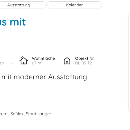
Ausstattung
Kalender
s mit
Wohnfläche
Objekt Nr.:
en
67 m²
DL103-T2
 mit moderner Ausstattung
.
feem., Spülm., Staubsauger.