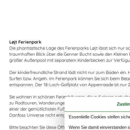
Løjt Ferienpark
Die phantastische Lage des Ferienparks Løjt lässt sich nur s
traumhaften Blick über die Genner Bucht sowie den Kleinen
großer Außenpool mit separatem Kinderbecken zur Verfügu
Der kinderfreundliche Strand lädt nicht nur zum Baden ein. 
Surfen bzw. Angeln. Im Ferienpark können Sie sich beim Beach
entspannen. Der 18-Loch-Golfplatz von Appenraade ist nur 2
Sie wohnen in schönen Ferienhäusern, die auf einem naturb
zu Radtouren, Wanderungen und Ausflügen ein. Nahe des Fer
Zusti
einer der gemütlichsten Fußgängerzonen Dänemarks. Lasse
Danfoss Universe nicht entgehen!
Essentielle Cookies stellen siche
Bitte beachten Sie diese Öffnungszeiten:
Wenn Sie damit einverstanden sin