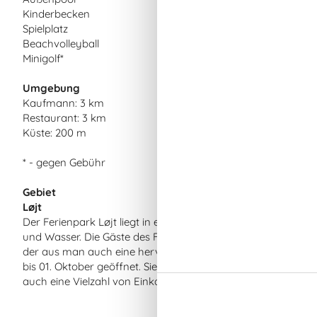
Kinderbecken
Spielplatz
Beachvolleyball
Minigolf*
Umgebung
Kaufmann: 3 km
Restaurant: 3 km
Küste: 200 m
* - gegen Gebühr
Gebiet
Løjt
Der Ferienpark Løjt liegt in einer besonders schön an der S
und Wasser. Die Gäste des Ferienparks haben freien Zugan
der aus man auch eine hervorragende Aussicht über die umli
bis 01. Oktober geöffnet. Sie haben die Möglichkeit, das lok
auch eine Vielzahl von Einkaufsmöglichkeiten.