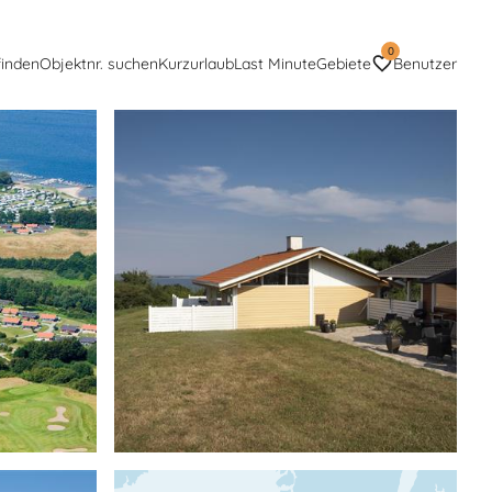
0
finden
Objektnr. suchen
Kurzurlaub
Last Minute
Gebiete
Benutzer