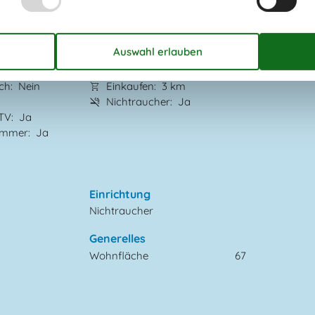
erlaubt
Entfernung Wasser
200 m
ich
Nein
Einkaufen
3 km
Nichtraucher
Ja
 TV
Ja
zimmer
Ja
Einrichtung
Nichtraucher
Generelles
Wohnfläche
67