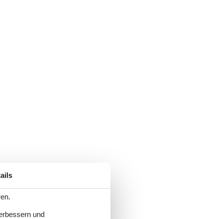
ails
ren.
verbessern und