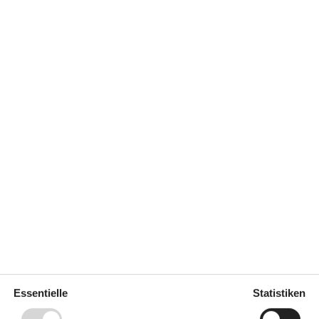
pitze eines Hügels mit Panoramaaussicht über Wald
g zum Swimmingpool und zur großen Terrasse, von
egende Landschaft hat. Der Pool ist vom 15. Mai
ale Badeland in Åbenrå zu besuchen. Hier haben Sie
Essentielle
Statistiken