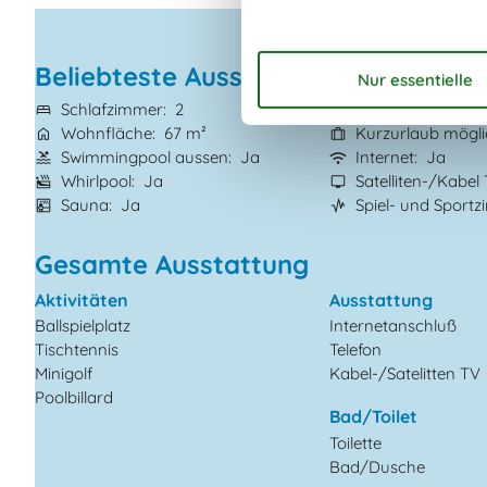
Beliebteste Ausstattungen
Schlafzimmer
2
Haustiere
Nicht 
Wohnfläche
67 m²
Kurzurlaub mögl
Swimmingpool aussen
Ja
Internet
Ja
Whirlpool
Ja
Satelliten-/Kabel
Sauna
Ja
Spiel- und Sport
Gesamte Ausstattung
Aktivitäten
Ausstattung
Ballspielplatz
Internetanschluß
Tischtennis
Telefon
Minigolf
Kabel-/Satelitten TV
Poolbillard
Bad/Toilet
Toilette
Bad/Dusche