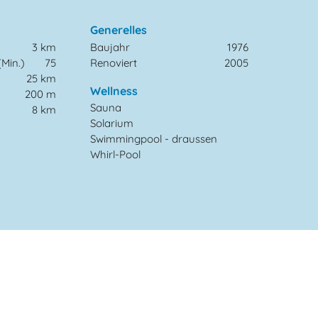
Generelles
3 km
Baujahr
1976
Min.)
75
Renoviert
2005
25 km
Wellness
200 m
Sauna
8 km
Solarium
Swimmingpool - draussen
Whirl-Pool