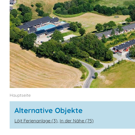
Hauptseite
Alternative Objekte
Löjt Ferienanlage (3)
,
In der Nähe (75)