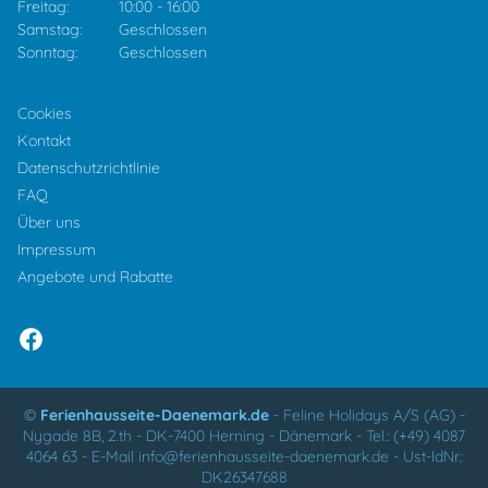
Freitag:
10:00
-
16:00
Samstag:
Geschlossen
Sonntag:
Geschlossen
Cookies
Kontakt
Datenschutzrichtlinie
FAQ
Über uns
Impressum
Angebote und Rabatte
©
Ferienhausseite-Daenemark.de
-
Feline Holidays A/S (AG)
-
Nygade 8B, 2.th -
DK-7400
Herning
-
Dänemark -
Tel.:
(+49) 4087
4064 63
-
E-Mail
info@ferienhausseite-daenemark.de
-
Ust-IdNr.:
DK26347688