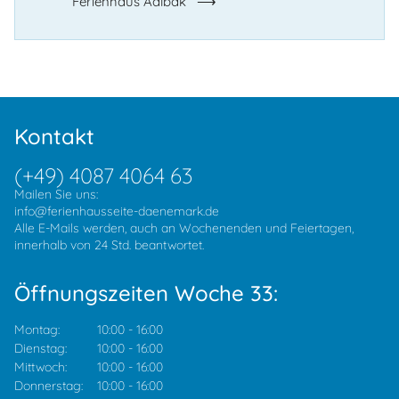
Ferienhaus Aalbäk
Kontakt
(+49) 4087 4064 63
Mailen Sie uns:
info@ferienhausseite-daenemark.de
Alle E-Mails werden, auch an Wochenenden und Feiertagen,
innerhalb von 24 Std. beantwortet.
Öffnungszeiten Woche 33:
Montag:
10:00
-
16:00
Dienstag:
10:00
-
16:00
Mittwoch:
10:00
-
16:00
Donnerstag:
10:00
-
16:00