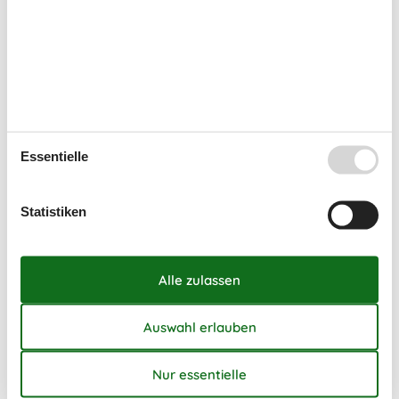
46
9
10
11
12
13
14
15
47
16
17
18
19
20
21
22
48
23
24
25
26
27
28
29
49
30
Dezember 2026
Essentielle
Mo
Di
Mi
Do
Fr
Sa
So
49
1
2
3
4
5
6
Statistiken
50
7
8
9
10
11
12
13
51
14
15
16
17
18
19
20
52
21
22
23
24
25
26
27
53
28
29
30
31
1