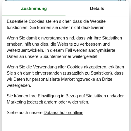
Baujahr
1969
Eingezäunt
Zustimmung
Details
Geschlossene Terrasse
Haustier erlaubt
Essentielle Cookies stellen sicher, dass die Website
funktioniert, Sie können sie daher nicht deaktivieren.
Hoch Geschwindigkeits Internet
Internet
Wenn Sie damit einverstanden sind, dass wir Ihre Statistiken
Kabelfernsehen
erheben, hilft uns dies, die Website zu verbessern und
Ladegerät für
CEE IEC-60309, 5-polig, 3 Phasen,
weiterzuentwickeln. In diesem Fall werden anonymisierte
Elektroauto
16A
Daten an unsere Subunternehmer weitergeleitet.
Nationales Fernsehen
Nichtraucher
Wenn Sie die Verwendung aller Cookies akzeptieren, erklären
Renoviert
2021
Sie sich damit einverstanden (zusätzlich zu Statistiken), dass
Wohnfläche in m²
113 m²
wir Daten für personalisierte Marketingzwecke an Dritte
weitergeben.
Draußen
Sie können Ihre Einwilligung in Bezug auf Statistiken und/oder
Bademöglichkeiten (Sandstrand)
Marketing jederzeit ändern oder widerrufen.
Carport
Eingezäuntes Grundstück
Siehe auch unsere
Datanschutzrichtlinie
Gartengrill
Terrasse