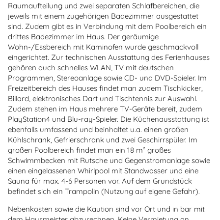
Raumaufteilung und zwei separaten Schlafbereichen, die
jeweils mit einem zugehörigen Badezimmer ausgestattet
sind. Zudem gibt es in Verbindung mit dem Poolbereich ein
drittes Badezimmer im Haus. Der geräumige
Wohn-/Essbereich mit Kaminofen wurde geschmackvoll
eingerichtet. Zur technischen Ausstattung des Ferienhauses
gehören auch schnelles WLAN, TV mit deutschen
Programmen, Stereoanlage sowie CD- und DVD-Spieler. Im
Freizeitbereich des Hauses findet man zudem Tischkicker,
Billard, elektronisches Dart und Tischtennis zur Auswahl.
Zudem stehen im Haus mehrere TV-Geräte bereit, zudem
PlayStation4 und Blu-ray-Spieler. Die Küchenausstattung ist
ebenfalls umfassend und beinhaltet u.a. einen großen
Kühlschrank, Gefrierschrank und zwei Geschirrspüler. Im
großen Poolbereich findet man ein 18 m² großes
Schwimmbecken mit Rutsche und Gegenstromanlage sowie
einen eingelassenen Whirlpool mit Standwasser und eine
Sauna für max. 4-6 Personen vor. Auf dem Grundstück
befindet sich ein Trampolin (Nutzung auf eigene Gefahr).
Nebenkosten sowie die Kaution sind vor Ort und in bar mit
dem Hausmeister abzurechnen. Keine Vermietung an