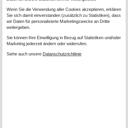
Elektroauto
16A
Wenn Sie die Verwendung aller Cookies akzeptieren, erklären
Luft/Wasser Wärmepumpe
Sie sich damit einverstanden (zusätzlich zu Statistiken), dass
Nationales Fernsehen
wir Daten für personalisierte Marketingzwecke an Dritte
Nichtraucher
weitergeben.
Parabol
Wohnfläche in m²
253 m²
Sie können Ihre Einwilligung in Bezug auf Statistiken und/oder
Marketing jederzeit ändern oder widerrufen.
Draußen
Bademöglichkeiten (Sandstrand)
Siehe auch unsere
Datanschutzrichtlinie
Gartengrill
Terrasse
Drinnen
CD-Gerät
Deutsche TV-Kanäle
DVD-player
Internetzugang
Kamin / Holzofen
Kinderbett
Parabol
Radio