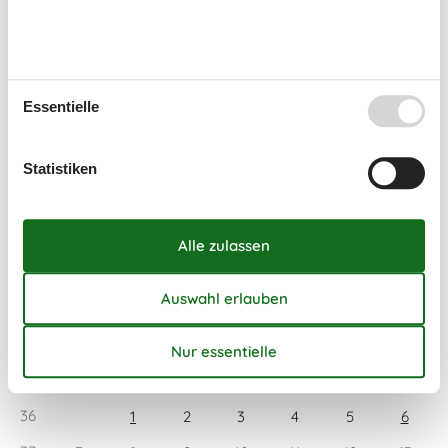
Ankunft
August 2026
Mo
Di
Mi
Do
Fr
Sa
So
Essentielle
31
1
2
Statistiken
32
3
4
5
6
7
8
9
33
10
11
12
13
14
15
16
34
17
18
19
20
21
22
23
35
24
25
26
27
28
29
30
36
31
September 2026
Mo
Di
Mi
Do
Fr
Sa
So
36
1
2
3
4
5
6