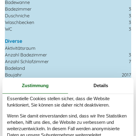
Badewanne
Badezimmer
3
Duschniche
3
Waschbecken
3
WC
3
Diverse
Aktivitätsraum
Anzahl Badezimmer
3
Anzahl Schlafzimmer
7
Badeland
Baujahr
2017
Deutsche Kanäle
Zustimmung
Details
Energiehaus
Geothermische Heizung
Essentielle Cookies stellen sicher, dass die Website
Geschlossene Terrasse
funktioniert, Sie können sie daher nicht deaktivieren.
Haustier erlaubt
Hoch Geschwindigkeits Internet
Wenn Sie damit einverstanden sind, dass wir Ihre Statistiken
Hochstuhl
erheben, hilft uns dies, die Website zu verbessern und
Internet
weiterzuentwickeln. In diesem Fall werden anonymisierte
Ladegerät für
CEE IEC-60309, 3-polig, 1-fach,
Daten an unsere Subunternehmer weitergeleitet.