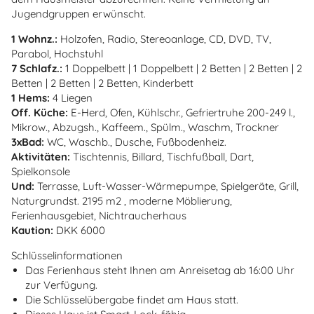
Jugendgruppen erwünscht.
1 Wohnz.:
Holzofen, Radio, Stereoanlage, CD, DVD, TV,
Parabol, Hochstuhl
7 Schlafz.:
1 Doppelbett | 1 Doppelbett | 2 Betten | 2 Betten | 2
Betten | 2 Betten | 2 Betten, Kinderbett
1 Hems:
4 Liegen
Off. Küche:
E-Herd, Ofen, Kühlschr., Gefriertruhe 200-249 l.,
Mikrow., Abzugsh., Kaffeem., Spülm., Waschm, Trockner
3xBad:
WC, Waschb., Dusche, Fußbodenheiz.
Aktivitäten:
Tischtennis, Billard, Tischfußball, Dart,
Spielkonsole
Und:
Terrasse, Luft-Wasser-Wärmepumpe, Spielgeräte, Grill,
Naturgrundst. 2195 m2 , moderne Möblierung,
Ferienhausgebiet, Nichtraucherhaus
Kaution:
DKK 6000
Schlüsselinformationen
Das Ferienhaus steht Ihnen am Anreisetag ab 16:00 Uhr
zur Verfügung.
Die Schlüsselübergabe findet am Haus statt.