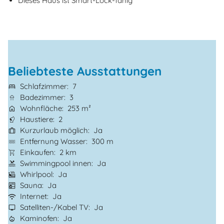
Dieses Haus ist Smart-Lock-fähig
Beliebteste Ausstattungen
Schlafzimmer
7
Badezimmer
3
Wohnfläche
253 m²
Haustiere
2
Kurzurlaub möglich
Ja
Entfernung Wasser
300 m
Einkaufen
2 km
Swimmingpool innen
Ja
Whirlpool
Ja
Sauna
Ja
Internet
Ja
Satelliten-/Kabel TV
Ja
Kaminofen
Ja