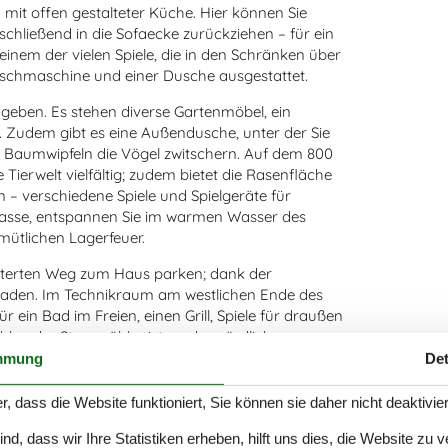
it offen gestalteter Küche. Hier können Sie
hließend in die Sofaecke zurückziehen – für ein
einem der vielen Spiele, die in den Schränken über
aschmaschine und einer Dusche ausgestattet.
geben. Es stehen diverse Gartenmöbel, ein
. Zudem gibt es eine Außendusche, unter der Sie
n Baumwipfeln die Vögel zwitschern. Auf dem 800
ierwelt vielfältig; zudem bietet die Rasenfläche
en – verschiedene Spiele und Spielgeräte für
rasse, entspannen Sie im warmen Wasser des
mütlichen Lagerfeuer.
asterten Weg zum Haus parken; dank der
ufladen. Im Technikraum am westlichen Ende des
r ein Bad im Freien, einen Grill, Spiele für draußen
ler; der Stromzähler ist an der nördlichen
euerung für das Kalt- und Warmwasser der
mmung
Det
m Küchenfenster.
r, dass die Website funktioniert, Sie können sie daher nicht deaktivie
r Möbel. Das Haus wird nicht an Jugendgruppen
d, dass wir Ihre Statistiken erheben, hilft uns dies, die Website zu 