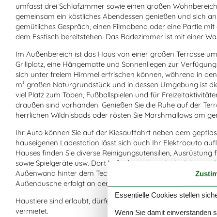
umfasst drei Schlafzimmer sowie einen großen Wohnbereich m
gemeinsam ein köstliches Abendessen genießen und sich ansc
gemütliches Gespräch, einen Filmabend oder eine Partie mit 
dem Esstisch bereitstehen. Das Badezimmer ist mit einer W
Im Außenbereich ist das Haus von einer großen Terrasse um
Grillplatz, eine Hängematte und Sonnenliegen zur Verfügung
sich unter freiem Himmel erfrischen können, während in de
m² großen Naturgrundstück und in dessen Umgebung ist die T
viel Platz zum Toben, Fußballspielen und für Freizeitaktivität
draußen sind vorhanden. Genießen Sie die Ruhe auf der Ter
herrlichen Wildnisbads oder rösten Sie Marshmallows am ge
Ihr Auto können Sie auf der Kiesauffahrt neben dem gepfl
hauseigenen Ladestation lässt sich auch Ihr Elektroauto a
Hauses finden Sie diverse Reinigungsutensilien, Ausrüstung fü
sowie Spielgeräte usw. Dort befindet sich auch der Wasserzäh
Außenwand hinter dem Technikraum angebracht, und die St
Zusti
Außendusche erfolgt an der Nordseite des Hauses unter de
Essentielle Cookies stellen siche
Haustiere sind erlaubt, dürfen jedoch nicht auf Betten ode
vermietet.
Wenn Sie damit einverstanden sin