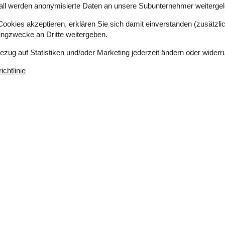
all werden anonymisierte Daten an unsere Subunternehmer weitergele
n wunderbaren Urlaub zu jeder Jahreszeit in Lysets
okies akzeptieren, erklären Sie sich damit einverstanden (zusätzlich
tingzwecke an Dritte weitergeben.
Bezug auf Statistiken und/oder Marketing jederzeit ändern oder widerr
ur, Kaffeem., Spülm.
chtlinie
Terrasse, Außendusche
00 m2 , reizvolle Lage, Nichtraucherhaus
zur Verfügung.