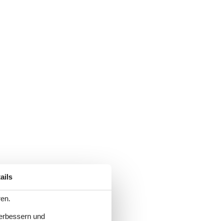
ails
ren.
verbessern und