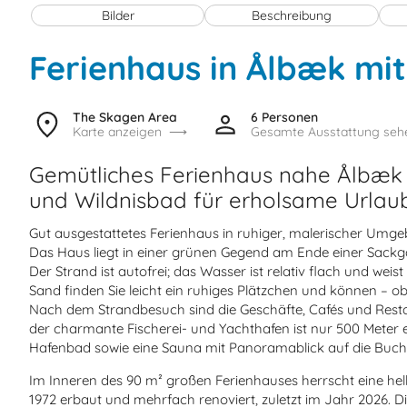
Bilder
Beschreibung
Ferienhaus in Ålbæk mi
The Skagen Area
6 Personen
Karte anzeigen
Gesamte Ausstattung seh
Gemütliches Ferienhaus nahe Ålbæk 
und Wildnisbad für erholsame Urlau
Gut ausgestattetes Ferienhaus in ruhiger, malerischer Umg
Das Haus liegt in einer grünen Gegend am Ende einer Sackga
Der Strand ist autofrei; das Wasser ist relativ flach und wei
Sand finden Sie leicht ein ruhiges Plätzchen und können – o
Nach dem Strandbesuch sind die Geschäfte, Cafés und Resta
der charmante Fischerei- und Yachthafen ist nur 500 Meter e
Hafenbad sowie eine Sauna mit Panoramablick auf die Buch
Im Inneren des 90 m² großen Ferienhauses herrscht eine he
1972 erbaut und mehrfach renoviert, zuletzt im Jahr 2026. Di