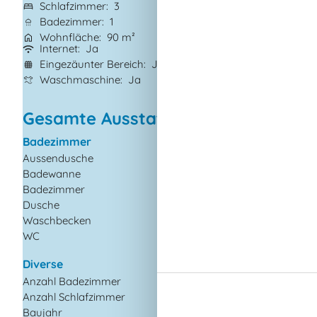
Schlafzimmer
3
Haustiere
2
Badezimmer
1
Kurzurlaub mögl
Wohnfläche
90 m²
Entfernung Wass
Internet
Ja
Geschirrspüler
J
Eingezäunter Bereich
Ja
Nichtraucher
Ja
Waschmaschine
Ja
Gesamte Ausstattung
Badezimmer
Draußen
Aussendusche
Bademöglichkeiten
(Sandstrand)
Badewanne
Eingezäuntes Grund
Badezimmer
Gartengrill
Dusche
Gartenmöbel
Waschbecken
Kohlegrill
WC
Liegestühle
Terrasse
Diverse
Anzahl Badezimmer
1
Drinnen
Anzahl Schlafzimmer
3
Chromecast
Baujahr
1972