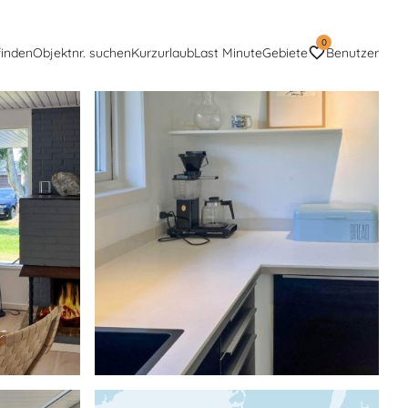
0
finden
Objektnr. suchen
Kurzurlaub
Last Minute
Gebiete
Benutzer