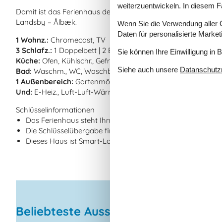
weiterzuentwickeln. In diesem F
Damit ist das Ferienhaus der ideale Ausgangspunkt für eine
Landsby – Ålbæk.
Wenn Sie die Verwendung aller Co
Daten für personalisierte Marke
1 Wohnz.:
Chromecast, TV
3 Schlafz.:
1 Doppelbett | 2 Betten | 2 Betten
Sie können Ihre Einwilligung in 
Küche:
Ofen, Kühlschr., Gefriertruhe 60-99 l., induktionskomf
Siehe auch unsere
Datanschutzri
Bad:
Waschm., WC, Waschb., Dusche
1 Außenbereich:
Gartenmöbel, Liegestühle, Holzkohlegrill, 
Und:
E-Heiz., Luft-Luft-Wärmepumpe, Spielgeräte, Garten 10
Schlüsselinformationen
Das Ferienhaus steht Ihnen am Anreisetag ab 16:00 Uhr 
Die Schlüsselübergabe findet am Haus statt.
Dieses Haus ist Smart-Lock-fähig
Beliebteste Ausstattungen