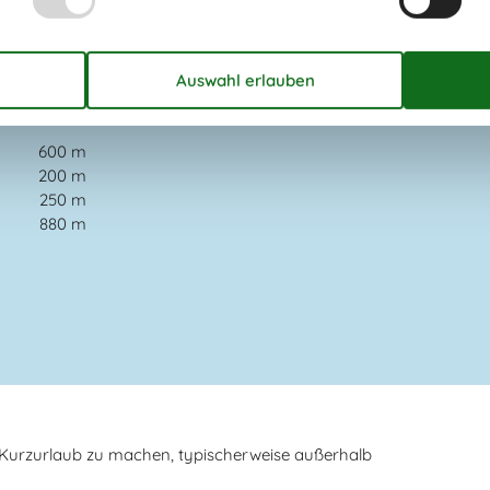
600 m
200 m
250 m
880 m
n Kurzurlaub zu machen, typischerweise außerhalb