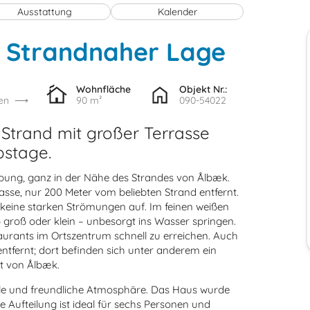
Ausstattung
Kalender
t Strandnaher Lage
Wohnfläche
Objekt Nr.:
en
90 m²
090-54022
Strand mit großer Terrasse
bstage.
ebung, ganz in der Nähe des Strandes von Ålbæk.
sse, nur 200 Meter vom beliebten Strand entfernt.
st keine starken Strömungen auf. Im feinen weißen
b groß oder klein – unbesorgt ins Wasser springen.
urants im Ortszentrum schnell zu erreichen. Auch
ntfernt; dort befinden sich unter anderem ein
t von Ålbæk.
lle und freundliche Atmosphäre. Das Haus wurde
e Aufteilung ist ideal für sechs Personen und