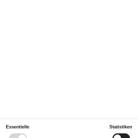
Einkaufen
600 m
ich
Ja
er
200 m
a
Ladestation für Elektroauto
Ja
Klimafreundlich
Ja
Küche
Backofen
Gefriertruhe
stück
Gefriertruhe 60-99 L
Induktionsherd
Kaffeemaschine
Kühlschrank
Spülmaschine
Wellness
Essentielle
Statistiken
Wildnisbad (im Freien)