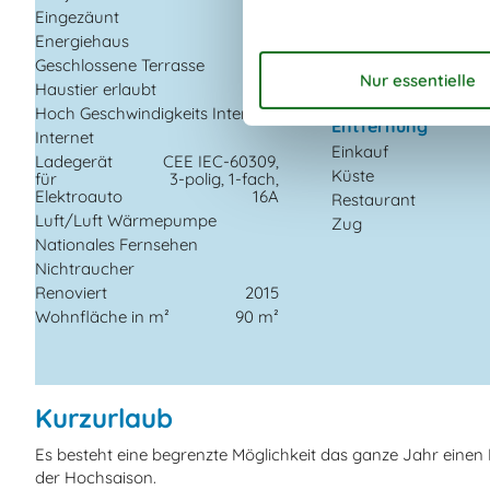
Internetzugang
Eingezäunt
Spielgeräte
Energiehaus
TV
Geschlossene Terrasse
Waschmaschine
Haustier erlaubt
Hoch Geschwindigkeits Internet
Entfernung
Internet
Einkauf
Ladegerät
CEE IEC-60309,
Küste
für
3-polig, 1-fach,
Elektroauto
16A
Restaurant
Luft/Luft Wärmepumpe
Zug
Nationales Fernsehen
Nichtraucher
Renoviert
2015
Wohnfläche in m²
90 m²
Kurzurlaub
Es besteht eine begrenzte Möglichkeit das ganze Jahr eine
der Hochsaison.