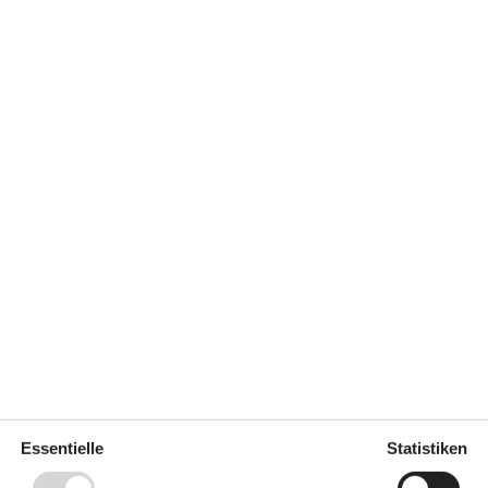
2 m²
Entfernung Wasser
80 m
erlaubt
Einkaufen
3 km
ich
Ja
Nichtraucher
Ja
a
Klimafreundlich
Ja
Draußen
45
Carport
Gartenmöbel
Grill
Gas
191
Liegestühle
2
Parken auf dem Grundstück
Sonnenschirm
2
Terrasse
Regeln
Essentielle
Statistiken
mehr als
Aufladung von Elektroautos
nicht erlaubt