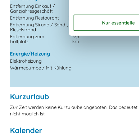
Entfernung Einkauf /
3
TV
Ganzjahresgeschäft
km
Entfernung Restaurant
3 km
Extra
Entfernung Strand / Sand-,
80
Golf-Urlaub
Kieselstrand
m
Entfernung zum
9,5
Golfplatz
km
Energie/Heizung
Elektroheizung
Wärmepumpe / Mit Kühlung
Kurzurlaub
Zur Zeit werden keine Kurzulaube angeboten. Das bedeutet 
nicht möglich ist.
Kalender