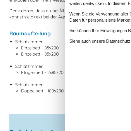
einkaufen oder in ein Restaurant gehen möchtest, dauert die
weiterzuentwickeln. In diesem F
Denk daran, dass du bei Ålbæk jederzeit Kinderwagen, Hoch
Wenn Sie die Verwendung aller Co
kannst sie direkt bei der Agentur abholen und am Ende dei
Daten für personalisierte Marke
Sie können Ihre Einwilligung in 
Raumaufteilung
Siehe auch unsere
Datanschutzri
Schlafzimmer
Einzelbett - 85x200
Einzelbett - 85x200
Schlafzimmer
Etagenbett - 2x85x200
Schlafzimmer
Doppelbett - 180x200