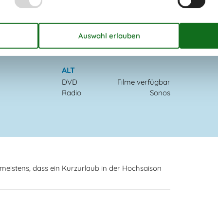
HAUSTIER NICHT ERLAUBT
Rauchen verboten
Preis inbegriffen
Endreinigung inkl.
ALT
DVD
Filme verfügbar
Radio
Sonos
meistens, dass ein Kurzurlaub in der Hochsaison