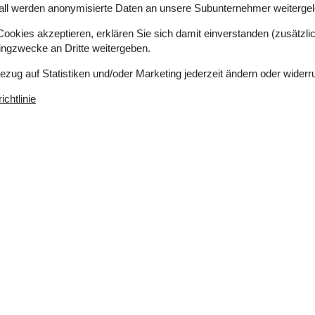
 Fahrt in die Stadt Ålbæk nur fünf Minuten.
all werden anonymisierte Daten an unsere Subunternehmer weitergele
stühle und Babybetten ausleihen kannst. Du
okies akzeptieren, erklären Sie sich damit einverstanden (zusätzlich
nes Urlaubs wieder zurückgeben.
tingzwecke an Dritte weitergeben.
Bezug auf Statistiken und/oder Marketing jederzeit ändern oder widerr
chtlinie