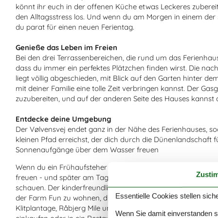
könnt ihr euch in der offenen Küche etwas Leckeres zubereit
den Alltagsstress los. Und wenn du am Morgen in einem der
du parat für einen neuen Ferientag.
Genieße das Leben im Freien
Bei den drei Terrassenbereichen, die rund um das Ferienhaus
dass du immer ein perfektes Plätzchen finden wirst. Die nach
liegt völlig abgeschieden, mit Blick auf den Garten hinter d
mit deiner Familie eine tolle Zeit verbringen kannst. Der Gasg
zuzubereiten, und auf der anderen Seite des Hauses kannst 
Entdecke deine Umgebung
Der Vølvensvej endet ganz in der Nähe des Ferienhauses, so
kleinen Pfad erreichst, der dich durch die Dünenlandschaft fü
Sonnenaufgänge über dem Wasser freuen
Wenn du ein Frühaufsteher bist, kannst du dich auf die 
Zusti
freuen - und später am Tag ist es auch schön, hier am Napst
schauen. Der kinderfreundliche Strand ist nur einer der vielen
Essentielle Cookies stellen siche
der Farm Fun zu wohnen, die sowohl als Zoo als auch als Sp
Klitplantage, Råbjerg Mile und viele andere Naturschätze hie
Wenn Sie damit einverstanden sin