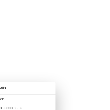
ails
ren.
verbessern und