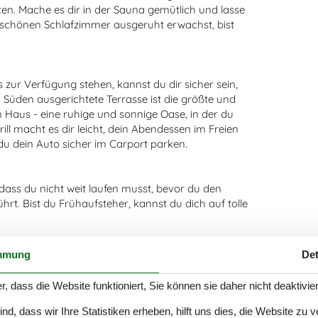
en. Mache es dir in der Sauna gemütlich und lasse
 schönen Schlafzimmer ausgeruht erwachst, bist
 zur Verfügung stehen, kannst du dir sicher sein,
 Süden ausgerichtete Terrasse ist die größte und
em Haus - eine ruhige und sonnige Oase, in der du
rill macht es dir leicht, dein Abendessen im Freien
du dein Auto sicher im Carport parken.
dass du nicht weit laufen musst, bevor du den
hrt. Bist du Frühaufsteher, kannst du dich auf tolle
wunderschönen Sonnenaufgänge über dem Wasser
mmung
Det
jert Strand zu sitzen und über das Kattegat zu
 Vorteile der Gegend: Es ist auch toll, in der Nähe
r, dass die Website funktioniert, Sie können sie daher nicht deaktivie
ielplatz dient, und Naturliebhaber können Ålbæk
r in Nordjütland leicht erreichen. Und wenn du
d, dass wir Ihre Statistiken erheben, hilft uns dies, die Website zu 