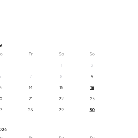
26
o
Fr
Sa
So
1
2
6
7
8
9
3
14
15
16
0
21
22
23
7
28
29
30
026
o
Fr
Sa
So