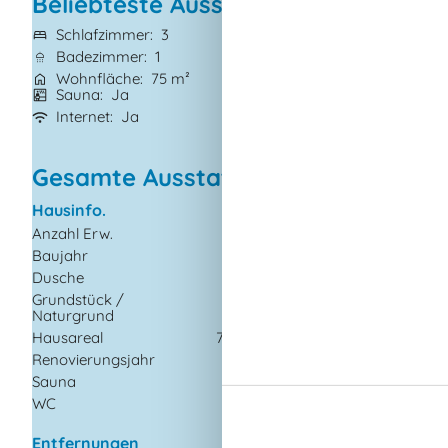
Beliebteste Ausstattungen
Schlafzimmer
3
Grundstück
1.02
Badezimmer
1
Haustiere
Nicht 
Wohnfläche
75 m²
Kurzurlaub mögl
Sauna
Ja
Klimaanlage
Ja
Internet
Ja
Geschirrspüler
J
Gesamte Ausstattung
Hausinfo.
Küchengeräte
Anzahl Erw.
6
Gefriertruhe
Baujahr
1974
Herd
Dusche
Kaffeemaschine
Grundstück /
1022
Kühlschrank
Naturgrund
m²
Spülmaschine
Hausareal
75 m²
Wasserkocher
Renovierungsjahr
2023
Sauna
Multimedien
WC
Chromecast
Kostenloses WLAN - 
Entfernungen
100 Mbit