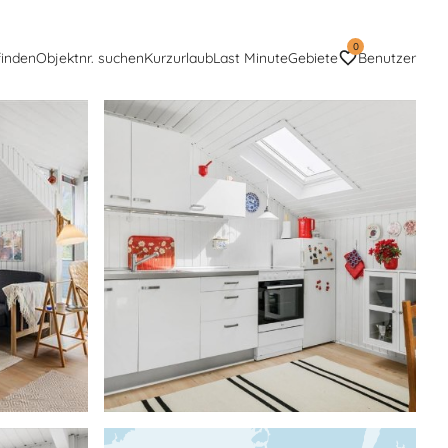
0
finden
Objektnr. suchen
Kurzurlaub
Last Minute
Gebiete
Benutzer