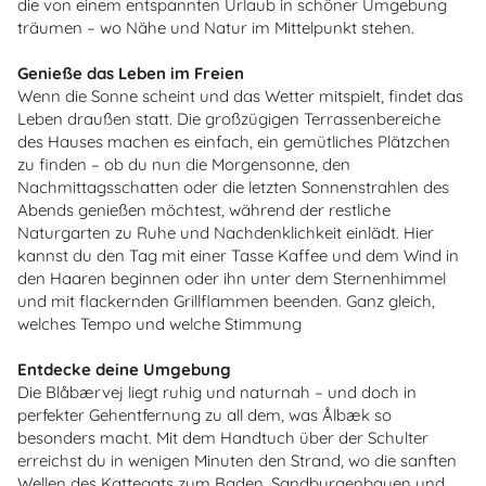
die von einem entspannten Urlaub in schöner Umgebung
träumen – wo Nähe und Natur im Mittelpunkt stehen.
Genieße das Leben im Freien
Wenn die Sonne scheint und das Wetter mitspielt, findet das
Leben draußen statt. Die großzügigen Terrassenbereiche
des Hauses machen es einfach, ein gemütliches Plätzchen
zu finden – ob du nun die Morgensonne, den
Nachmittagsschatten oder die letzten Sonnenstrahlen des
Abends genießen möchtest, während der restliche
Naturgarten zu Ruhe und Nachdenklichkeit einlädt. Hier
kannst du den Tag mit einer Tasse Kaffee und dem Wind in
den Haaren beginnen oder ihn unter dem Sternenhimmel
und mit flackernden Grillflammen beenden. Ganz gleich,
welches Tempo und welche Stimmung
Entdecke deine Umgebung
Die Blåbærvej liegt ruhig und naturnah – und doch in
perfekter Gehentfernung zu all dem, was Ålbæk so
besonders macht. Mit dem Handtuch über der Schulter
erreichst du in wenigen Minuten den Strand, wo die sanften
Wellen des Kattegats zum Baden, Sandburgenbauen und