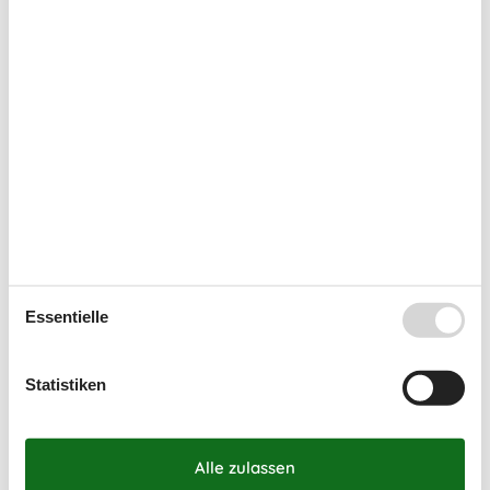
Regeln
Aufladung von Elektroautos nicht erlaubt
HAUSTIER NICHT ERLAUBT
Rauchen verboten
Preis inbegriffen
Endreinigung inkl.
Wasser inkl.
Kurzurlaub
Essentielle
Zur Zeit werden keine Kurzulaube angeboten. Das bedeutet
meistens, dass ein Kurzurlaub in der Hochsaison nicht
Statistiken
möglich ist.
Kalender