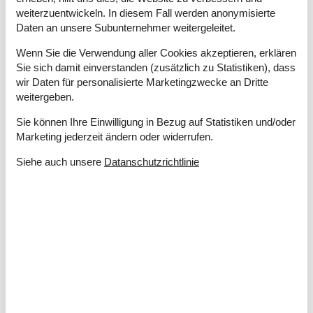
weiterzuentwickeln. In diesem Fall werden anonymisierte
Entfernungen
Daten an unsere Subunternehmer weitergeleitet.
Entfernung Einkauf / Ganzjahresgeschäft
450 m
Entfernung Restaurant
450 m
Wenn Sie die Verwendung aller Cookies akzeptieren, erklären
Entfernung Strand / Sand-, Kieselstrand
600 m
Sie sich damit einverstanden (zusätzlich zu Statistiken), dass
Entfernung zum Golfplatz
6 km
wir Daten für personalisierte Marketingzwecke an Dritte
weitergeben.
Küchengeräte
Abzugshaube
Sie können Ihre Einwilligung in Bezug auf Statistiken und/oder
Backofen
Tisch-Backofen
Marketing jederzeit ändern oder widerrufen.
Bügelbrett
Siehe auch unsere
Datanschutzrichtlinie
Bügeleisen
Gefriertruhe
60
Kaffeemaschine
Kochplatten
Induktion
Kühlschrank
190
Mikrowelle
Spülmaschine
Waschmaschine
Wasserkocher