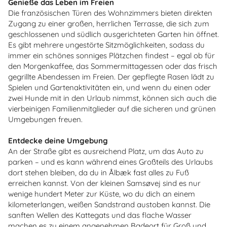
Genieße das Leben im Freien
Die französischen Türen des Wohnzimmers bieten direkten
Zugang zu einer großen, herrlichen Terrasse, die sich zum
geschlossenen und südlich ausgerichteten Garten hin öffnet.
Es gibt mehrere ungestörte Sitzmöglichkeiten, sodass du
immer ein schönes sonniges Plätzchen findest – egal ob für
den Morgenkaffee, das Sommermittagessen oder das frisch
gegrillte Abendessen im Freien. Der gepflegte Rasen lädt zu
Spielen und Gartenaktivitäten ein, und wenn du einen oder
zwei Hunde mit in den Urlaub nimmst, können sich auch die
vierbeinigen Familienmitglieder auf die sicheren und grünen
Umgebungen freuen.
Entdecke deine Umgebung
An der Straße gibt es ausreichend Platz, um das Auto zu
parken – und es kann während eines Großteils des Urlaubs
dort stehen bleiben, da du in Ålbæk fast alles zu Fuß
erreichen kannst. Von der kleinen Samsøvej sind es nur
wenige hundert Meter zur Küste, wo du dich an einem
kilometerlangen, weißen Sandstrand austoben kannst. Die
sanften Wellen des Kattegats und das flache Wasser
machen es zu einem angenehmen Badeort für Groß und