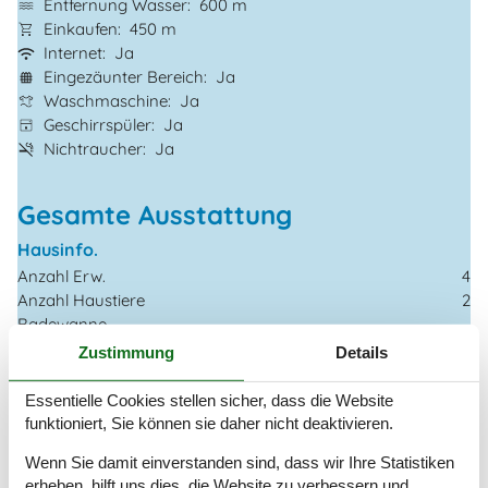
Entfernung Wasser
600 m
Einkaufen
450 m
Internet
Ja
Eingezäunter Bereich
Ja
Waschmaschine
Ja
Geschirrspüler
Ja
Nichtraucher
Ja
Gesamte Ausstattung
Hausinfo.
Anzahl Erw.
4
Anzahl Haustiere
2
Badewanne
Baujahr
1929
Zustimmung
Details
Dusche
Grundstück / Gartengrund
800 m²
Essentielle Cookies stellen sicher, dass die Website
Hausareal
110 m²
funktioniert, Sie können sie daher nicht deaktivieren.
Renovierungsjahr
2022
Wenn Sie damit einverstanden sind, dass wir Ihre Statistiken
WC
erheben, hilft uns dies, die Website zu verbessern und