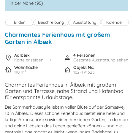
In der Nähe (95)
Bilder
Beschreibung
Ausstattung
Kalender
Charmantes Ferienhaus mit großem
Garten in Ålbæk
Aalbæk
4 Personen
Karte anzeigen
Gesamte Ausstattung sehen
Wohnfläche
Objekt Nr.:
110 m²
102-TV1625
Charmantes Ferienhaus in Ålbæk mit großem
Garten und Terrasse, nahe Strand und Hafenbad
für entspannte Urlaubstage.
Die Sommerhausidylle lebt in voller Blüte auf der Samsøvej
10 in Ålbæk. Dieses schöne Ferienhaus bietet eine helle und
luftige Atmosphäre sowie einen herrlichen Garten, in dem du
und deine Liebsten das Leben genießen können – und die
zentrale Lage macht es leicht, wenn ihr im Badehotel zu