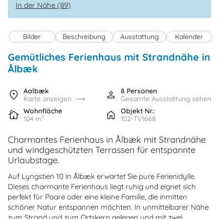
In der Nähe (89)
Bilder
Beschreibung
Ausstattung
Kalender
Gemütliches Ferienhaus mit Strandnähe in
Ålbæk
Aalbæk
8 Personen
Karte anzeigen
Gesamte Ausstattung sehen
Wohnfläche
Objekt Nr.:
104 m²
102-TV1668
Charmantes Ferienhaus in Ålbæk mit Strandnähe
und windgeschützten Terrassen für entspannte
Urlaubstage.
Auf Lyngstien 10 in Ålbæk erwartet Sie pure Ferienidylle.
Dieses charmante Ferienhaus liegt ruhig und eignet sich
perfekt für Paare oder eine kleine Familie, die inmitten
schöner Natur entspannen möchten. In unmittelbarer Nähe
zum Strand und zum Ortskern gelegen und mit zwei