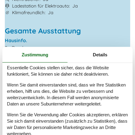
Ladestation für Elektroauto
Ja
Klimafreundlich
Ja
Gesamte Ausstattung
Hausinfo.
2 x Dusche
2 x WC
Zustimmung
Details
Anzahl Erw.
8
Baujahr
1985
Essentielle Cookies stellen sicher, dass die Website
Grundstück / Naturgrund
800 m²
funktioniert, Sie können sie daher nicht deaktivieren.
Hausareal
104 m²
Wenn Sie damit einverstanden sind, dass wir Ihre Statistiken
Renovierungsjahr
2005
erheben, hilft uns dies, die Website zu verbessern und
weiterzuentwickeln. In diesem Fall werden anonymisierte
Entfernungen
Daten an unsere Subunternehmer weitergeleitet.
Entfernung Einkauf / Ganzjahresgeschäft
950 m
Entfernung Restaurant
950 m
Wenn Sie die Verwendung aller Cookies akzeptieren, erklären
Entfernung Strand / Sand-, Kieselstrand
300 m
Sie sich damit einverstanden (zusätzlich zu Statistiken), dass
Entfernung zum Golfplatz
2,5 km
wir Daten für personalisierte Marketingzwecke an Dritte
weitergeben.