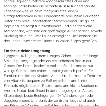
echtes Highlight. Mehrere windgeschützte Ecken und
sonnige Plätze bieten die perfekte Kulisse für entspannte
Ferientage – sei es beim Morgenkaffee, einem
Mittagsschläfchen in der Hängematte oder beim Grillabend
unter dem nordjütländischen Sternenhimmel. Die grüne
Bepflanzung sorgt für Privatsphäre und eine friedliche
Atmosphäre, während der großzügige Außenbereich sowohl
Rückzug als auch Geselligkeit ermöglicht. Hier können Sie
das Leben unter freiem Himmel in vollen Zügen genießen.
Entdecke deine Umgebung
Lyngstien 10 liegt in einem ruhigen Gebiet – ideal für lange
Strandspaziergänge oder ein erfrischendes Bad in der
Ostsee. Der breite, kinderfreundliche Sandstrand ist nur
wenige Gehminuten entfernt und eignet sich perfekt für
Familien mit kleinen Kindern. Auch das charmante Zentrum
von Ålbæk ist bequem zu Fuß erreichbar und bietet
Einkaufsmöglichkeiten, Restaurants und kleine Boutiquen.
Wer die Natur liebt, findet in der nahegelegenen Ålbæk
Klitplantage beste Bedingungen für Wanderungen oder
Joggingrunden. Und dank der zentralen Lage sind auch
Ausflüge zur Wanderdüne Råbjerg Mile, nach Skagen oder