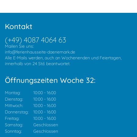
Kontakt
(+49) 4087 4064 63
Mailen Sie uns:
info@ferienhausseite-daenemark.de
Alle E-Mails werden, auch an Wochenenden und Feiertagen,
innerhalb von 24 Std. beantwortet.
Öffnungszeiten Woche 32:
Montag:
10:00
-
16:00
Dienstag:
10:00
-
16:00
Mittwoch:
10:00
-
16:00
Donnerstag:
10:00
-
16:00
Freitag:
10:00
-
16:00
Samstag:
Geschlossen
Sonntag:
Geschlossen