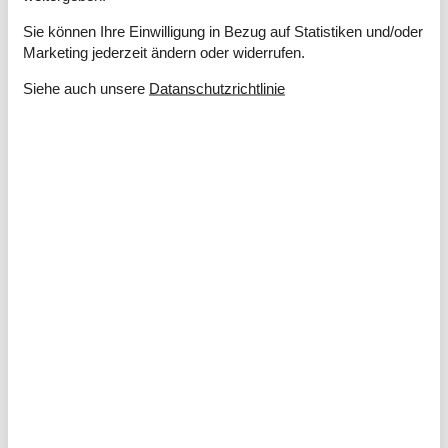
Energie/Heizung
Sie können Ihre Einwilligung in Bezug auf Statistiken und/oder
Elektroheizung
Marketing jederzeit ändern oder widerrufen.
Kaminofen
Wärmepumpe / Mit Kühlung
Siehe auch unsere
Datanschutzrichtlinie
Küchengeräte
Abzugshaube
Bügelbrett
Bügeleisen
Gefriertruhe
60
Herd
Kaffeemaschine
Kühlschrank
190
Mikrowelle
Spülmaschine
Waschmaschine
Wasserkocher
Wäschetrockner
Multimedien
Deutsche Kanäle