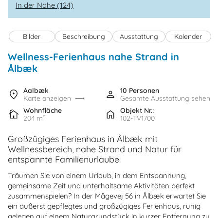
In der Nähe (124)
Bilder
Beschreibung
Ausstattung
Kalender
Wellness-Ferienhaus nahe Strand in
Ålbæk
Aalbæk
10 Personen
Karte anzeigen
Gesamte Ausstattung sehen
Wohnfläche
Objekt Nr.:
204 m²
102-TV1700
Großzügiges Ferienhaus in Ålbæk mit
Wellnessbereich, nahe Strand und Natur für
entspannte Familienurlaube.
Träumen Sie von einem Urlaub, in dem Entspannung,
gemeinsame Zeit und unterhaltsame Aktivitäten perfekt
zusammenspielen? In der Mågevej 56 in Ålbæk erwartet Sie
ein äußerst gepflegtes und großzügiges Ferienhaus, ruhig
gelegen auf einem Naturgrundstück in kurzer Entfernung zu