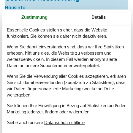
Hausinfo.
2 x WC
Zustimmung
Details
3 x Dusche
Anzahl Erw.
10
Essentielle Cookies stellen sicher, dass die Website
Baujahr
2010
funktioniert, Sie können sie daher nicht deaktivieren.
Grundstück / Naturgrund
3160 m²
Wenn Sie damit einverstanden sind, dass wir Ihre Statistiken
Hausareal
204 m²
erheben, hilft uns dies, die Website zu verbessern und
Sauna
Dampfkabine
weiterzuentwickeln. In diesem Fall werden anonymisierte
Whirlpool, drinnen
Daten an unsere Subunternehmer weitergeleitet.
Entfernungen
Wenn Sie die Verwendung aller Cookies akzeptieren, erklären
Entfernung Einkauf / Ganzjahresgeschäft
2,5 km
Sie sich damit einverstanden (zusätzlich zu Statistiken), dass
Entfernung Restaurant
2 km
wir Daten für personalisierte Marketingzwecke an Dritte
Entfernung Strand / Sand-, Kieselstrand
150 m
weitergeben.
Entfernung zum Golfplatz
1,5 km
Sie können Ihre Einwilligung in Bezug auf Statistiken und/oder
Energie/Heizung
Marketing jederzeit ändern oder widerrufen.
Elektroheizung
Siehe auch unsere
Datanschutzrichtlinie
Kaminofen
Wärmepumpe
Luft/luft