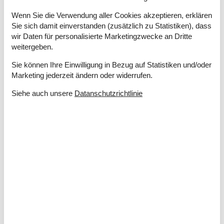
2 x Dusche
2 x WC
Wenn Sie die Verwendung aller Cookies akzeptieren, erklären
Anzahl Erw.
6
Sie sich damit einverstanden (zusätzlich zu Statistiken), dass
Anzahl Haustiere
1
wir Daten für personalisierte Marketingzwecke an Dritte
Baujahr
2004
weitergeben.
Grundstück / Naturgrund
2587 m²
Sie können Ihre Einwilligung in Bezug auf Statistiken und/oder
Hausareal
122 m²
Marketing jederzeit ändern oder widerrufen.
Whirlpool, drinnen
Siehe auch unsere
Datanschutzrichtlinie
Entfernungen
Entfernung Einkauf / Ganzjahresgeschäft
2 km
Entfernung Meer
2,4 km
Entfernung Restaurant
1,5 km
Entfernung Strand / Sandstrand
500 m
Entfernung zum gemeinsamen Spielplatz
2,4 km
Entfernung zum Golfplatz
5 km
Energie/Heizung
Elektroheizung
Kaminofen
Wärmepumpe