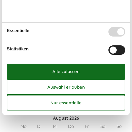
Regeln
Aufladung von Elektroautos nicht erlaubt
Haustiere: nur Hunde erlaubt
Rauchen verboten
Essentielle
Preis inbegriffen
Endreinigung inkl.
Statistiken
Kalender
Ankunft
August 2026
Mo
Di
Mi
Do
Fr
Sa
So