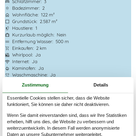
Schlafzimmer
3
Badezimmer
2
Wohnfläche
122 m²
Grundstück
2.587 m²
Haustiere
1
Kurzurlaub möglich
Nein
Entfernung Wasser
500 m
Einkaufen
2 km
Whirlpool
Ja
Internet
Ja
Kaminofen
Ja
Waschmaschine
Ja
Trockner
Ja
Zustimmung
Details
Geschirrspüler
Ja
Nichtraucher
Ja
Essentielle Cookies stellen sicher, dass die Website
Klimafreundlich
Ja
funktioniert, Sie können sie daher nicht deaktivieren.
Wenn Sie damit einverstanden sind, dass wir Ihre Statistiken
Gesamte Ausstattung
erheben, hilft uns dies, die Website zu verbessern und
weiterzuentwickeln. In diesem Fall werden anonymisierte
Hausinfo.
Daten an unsere Subunternehmer weitergeleitet.