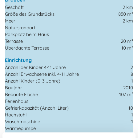
Geschäft
2 km
Größe des Grundstücks
850 m²
Meer
2 km
Naturstandort
Parkplatz beim Haus
Terrasse
20 m²
Überdachte Terrasse
10 m²
Einrichtung
Anzahl der Kinder 4-11 Jahre
2
Anzahl Erwachsene inkl. 4-11 Jahre
8
Anzahl Kinder (0-3 Jahre)
1
Baujahr
2010
Bebaute Fläche
107 m²
Ferienhaus
Gefrierkapazität (Anzahl Liter)
10
Hochstuhl
1
Waschmaschine
1
Wärmepumpe
Wärmepumpe Luft zu Luft