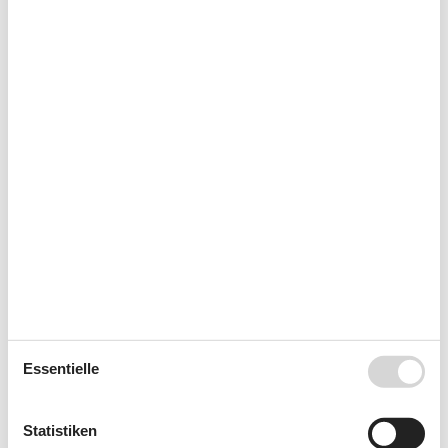
33
10
11
12
13
14
15
16
34
17
18
19
20
21
22
23
35
24
25
26
27
28
29
30
36
31
September 2026
Mo
Di
Mi
Do
Fr
Sa
So
36
1
2
3
4
5
6
37
7
8
9
10
11
12
13
38
14
15
16
17
18
19
20
39
21
22
23
24
25
26
27
40
28
29
30
Essentielle
41
Statistiken
Frei
Nicht frei
Ankunft möglich