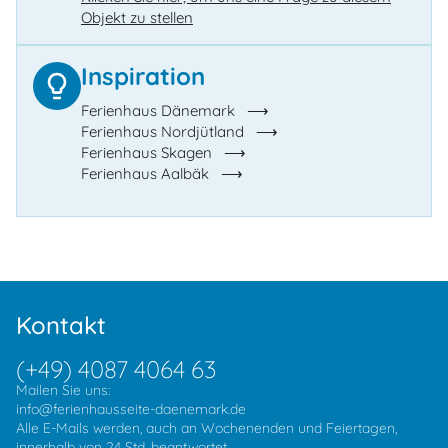
Objekt zu stellen
Inspiration
Ferienhaus Dänemark
Ferienhaus Nordjütland
Ferienhaus Skagen
Ferienhaus Aalbäk
Kontakt
(+49) 4087 4064 63
Mailen Sie uns:
info@ferienhausseite-daenemark.de
Alle E-Mails werden, auch an Wochenenden und Feiertagen,
innerhalb von 24 Std. beantwortet.