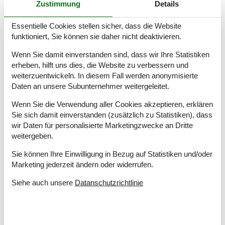
Zustimmung
Details
Wäschetrockner
1
Küche
Essentielle Cookies stellen sicher, dass die Website
funktioniert, Sie können sie daher nicht deaktivieren.
Anzahl der Keramikkochplatten
4
Heißluftofen
1
Wenn Sie damit einverstanden sind, dass wir Ihre Statistiken
Kühlschrank
1
erheben, hilft uns dies, die Website zu verbessern und
Mikrowelle
1
weiterzuentwickeln. In diesem Fall werden anonymisierte
Spülmaschine
1
Daten an unsere Subunternehmer weitergeleitet.
Multimedien
Wenn Sie die Verwendung aller Cookies akzeptieren, erklären
> 3 deutsche Sender
Sie sich damit einverstanden (zusätzlich zu Statistiken), dass
> 3 dänische Sender
wir Daten für personalisierte Marketingzwecke an Dritte
weitergeben.
1-3 norwegische Kanäle
1-3 schwedische Kanäle
Sie können Ihre Einwilligung in Bezug auf Statistiken und/oder
Anzahl der Fernseher
1
Marketing jederzeit ändern oder widerrufen.
Bluetooth Lautsprecher
1
CD-Player
Siehe auch unsere
Datanschutzrichtlinie
Chromecast
1
DVD
1
Internet drahtlos
Radio