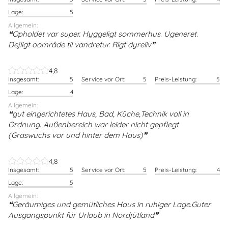
Lage:
5
Allgemein:
Opholdet var super. Hyggeligt sommerhus. Ugeneret.
Dejligt oområde til vandretur. Rigt dyreliv
4,8
Insgesamt:
5
Service vor Ort:
5
Preis-Leistung:
5
Lage:
4
Allgemein:
gut eingerichtetes Haus, Bad, Küche,Technik voll in
Ordnung. Außenbereich war leider nicht gepflegt
(Graswuchs vor und hinter dem Haus)
4,8
Insgesamt:
5
Service vor Ort:
5
Preis-Leistung:
4
Lage:
5
Allgemein:
Geräumiges und gemütliches Haus in ruhiger Lage.Guter
Ausgangspunkt für Urlaub in Nordjütland