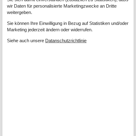
wir Daten für personalisierte Marketingzwecke an Dritte
Einrichtung
weitergeben.
Anzahl Erwachsene inkl. 4-11 Jahre
4
Baujahr
1974
Sie können Ihre Einwilligung in Bezug auf Statistiken und/oder
Bebaute Fläche
60 m²
Marketing jederzeit ändern oder widerrufen.
Ferienhaus
Gefrierkapazität (Anzahl Liter)
10
Siehe auch unsere
Datanschutzrichtlinie
Haustiere
2
Hochstuhl
1
Holzofen
1
Jahr der Renovierung
1990
Küche
Anzahl der Keramikkochplatten
4
Heißluftofen
1
Kühlschrank
1
Mikrowelle
1
Multimedien
> 3 dänische Sender
Anzahl der Fernseher
1