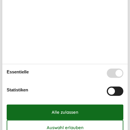
Möglichkeit einen Kurzurlaub zu machen.
Kalender
Ankunft
Juli 2027
Mo
Di
Mi
Do
Fr
Sa
So
26
1
2
3
4
Essentielle
27
5
6
7
8
9
10
11
28
12
13
14
15
16
17
18
Statistiken
29
19
20
21
22
23
24
25
30
26
27
28
29
30
31
31
August 2027