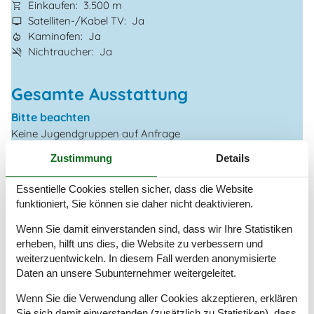
Einkaufen
3.500 m
Satelliten-/Kabel TV
Ja
Kaminofen
Ja
Nichtraucher
Ja
Gesamte Ausstattung
Bitte beachten
Keine Jugendgruppen auf Anfrage
Rauchen ist verboten
Zustimmung
Details
Draußen
Essentielle Cookies stellen sicher, dass die Website
Geschäft
3,5 km
funktioniert, Sie können sie daher nicht deaktivieren.
Grill
1
Größe des Grundstücks
8000 m²
Wenn Sie damit einverstanden sind, dass wir Ihre Statistiken
Meer
4 km
erheben, hilft uns dies, die Website zu verbessern und
Naturstandort
weiterzuentwickeln. In diesem Fall werden anonymisierte
Parkplatz beim Haus
Daten an unsere Subunternehmer weitergeleitet.
Terrasse
Wenn Sie die Verwendung aller Cookies akzeptieren, erklären
Überdachte Terrasse
Sie sich damit einverstanden (zusätzlich zu Statistiken), dass