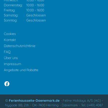
Mittwoch:
10:00
-
16:00
Donnerstag:
10:00
-
16:00
Freitag:
10:00
-
16:00
Samstag:
Geschlossen
Sonntag:
Geschlossen
Cookies
Kontakt
Datenschutzrichtlinie
FAQ
Über uns
Impressum
Angebote und Rabatte
©
Ferienhausseite-Daenemark.de
-
Feline Holidays A/S (AG)
-
Nygade 8B, 2.th -
DK-7400
Herning
-
Dänemark -
Tel.:
(+49) 4087