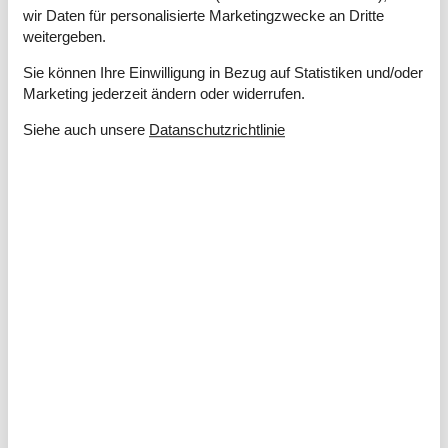
Offenes Gelände
wir Daten für personalisierte Marketingzwecke an Dritte
weitergeben.
Drinnen
Energiesparendes Heizsystem
Sie können Ihre Einwilligung in Bezug auf Statistiken und/oder
Kaminofen
Marketing jederzeit ändern oder widerrufen.
Klimaanlage
Teilweise Fußbodenheizung
Siehe auch unsere
Datanschutzrichtlinie
Elektrogeräte
1 Fernseher
Internet (drahtlos)
Smart TV
In der Nähe
Die nächste Stadt
16 km
Entf. zum Wasser/Baden
400 m
Entfernung Einkauf
600 m
Entfernung zu Angelmöglichkeiten
400 m
Nächstes Restaurant
2 km
Schwimmbad
16 km