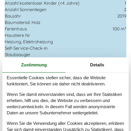
Anzahl kostenloser Kinder (<4 Jahre)
1
Anzahl Sonnenliegen
2
Baujahr
2019
Baumaterial: Holz
Ferienhaus
100 m²
Haustiere Nr
Heizung, Elektroheizung
Self-Service-Check-in
Staubsauger
Strom und Heizung exkl.
Zustimmung
Details
Waschmaschine
Wasser inkl.
Essentielle Cookies stellen sicher, dass die Website
Winterfest
funktioniert, Sie können sie daher nicht deaktivieren.
Draußen
Wenn Sie damit einverstanden sind, dass wir Ihre Statistiken
Gartenmöbel
erheben, hilft uns dies, die Website zu verbessern und
Grill
weiterzuentwickeln. In diesem Fall werden anonymisierte
Kostenloser Parkplatz auf dem Gelände
3
Daten an unsere Subunternehmer weitergeleitet.
Kugelgrill
Wenn Sie die Verwendung aller Cookies akzeptieren, erklären
Naturgrundstück/Garten
1165 m²
Sie sich damit einverstanden (zusätzlich zu Statistiken), dass