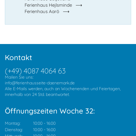
Ferienhaus Hejlsminde
Ferienhaus Aarö
Kontakt
(+49) 4087 4064 63
Mailen Sie uns:
info@ferienhausseite-daenemark.de
Alle E-Mails werden, auch an Wochenenden und Feiertagen,
innerhalb von 24 Std. beantwortet.
Öffnungszeiten Woche 32:
Montag:
10:00
-
16:00
Dienstag:
10:00
-
16:00