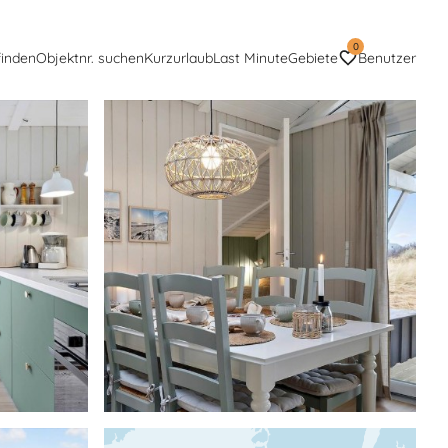
0
finden
Objektnr. suchen
Kurzurlaub
Last Minute
Gebiete
Benutzer