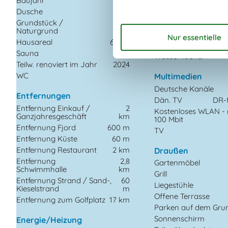
Baujahr
1986
Herd
Dusche
Kaffeemaschine
Grundstück /
2510
Kühlschrank m/Gefri
Naturgrund
m²
Spülmaschine
Hausareal
65 m²
Waschmaschine
Sauna
Wasserkocher
Teilw. renoviert im Jahr
2024
WC
Multimedien
Deutsche Kanäle
Entfernungen
Dän. TV
DR-f
Entfernung Einkauf /
2
Kostenloses WLAN - 
Ganzjahresgeschäft
km
100 Mbit
Entfernung Fjord
600 m
TV
Entfernung Küste
60 m
Entfernung Restaurant
2 km
Draußen
Entfernung
2,8
Gartenmöbel
Schwimmhalle
km
Grill
Entfernung Strand / Sand-,
60
Liegestühle
Kieselstrand
m
Offene Terrasse
Entfernung zum Golfplatz
17 km
Parken auf dem Gru
Sonnenschirm
Energie/Heizung