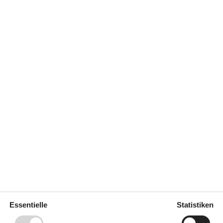
0 m²
Entfernung Wasser
60 m
erlaubt
Einkaufen
2 km
ich
Nein
Ja
Klimafreundlich
Ja
a
Diverse
Essentielle
Statistiken
4 x Holz-/Parkettboden