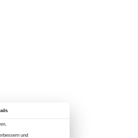
ails
ren.
verbessern und