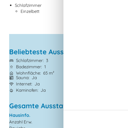
Schlafzimmer
Einzelbett
Beliebteste Ausstattungen
Schlafzimmer
3
Grundstück
2.51
Badezimmer
1
Haustiere
Nicht 
Wohnfläche
65 m²
Kurzurlaub mögl
Sauna
Ja
Waschmaschine
Internet
Ja
Geschirrspüler
J
Kaminofen
Ja
Nichtraucher
Ja
Gesamte Ausstattung
Hausinfo.
Küchengeräte
Anzahl Erw.
5
Backofen