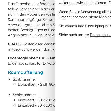
weiterzuentwickeln. In diesem F
Das Ferienhaus befindet sich direkt hinter der Dünenschutzli
tollem Sandstrand. Nach einem entspannten Saunagang kön
Wenn Sie die Verwendung aller Co
sich in den wogenden Wellen abkühlen. Allabendlich beobac
Daten für personalisierte Marke
Sonnenuntergänge. Sie wohnen in einer Sackgasse und erre
einen der guten, beliebten Surfspots Hvide Sandes, der am Ri
Sie können Ihre Einwilligung in 
besten Bedingungen in Meer, Fjord und mehreren Put & Take
Siehe auch unsere
Datanschutzri
Angelplätze in Hvide Sandes Hafen und an der großen Schle
GRATIS!
Kostenloser Verleih von Kinderreisebetten und Hoch
mitgebracht werden darf, können ein Hundebett ausleihen. D
Lademöglichkeit für E-Autos:
Schauen Sie bitte unter "Aus
Lademöglichkeit für E-Autos vorhanden ist.
Raumaufteilung
Schlafzimmer
Doppelbett - 2 stk 80x200
Schlafzimmer
Einzelbett - 80 x 200 cm.
Einzelbett - 80 x 200 cm.