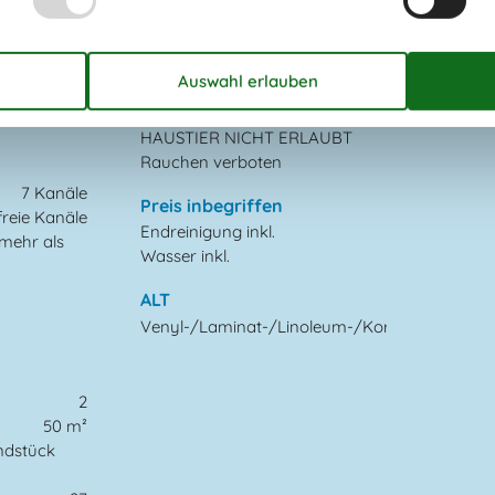
Fliessen-/Plattenboden
Fußbodenheizung
erfach
18
Regeln
Aufladung von Elektroautos
nicht erlaubt
HAUSTIER NICHT ERLAUBT
Rauchen verboten
7 Kanäle
Preis inbegriffen
reie Kanäle
Endreinigung inkl.
mehr als
Wasser inkl.
ALT
Venyl-/Laminat-/Linoleum-/Korkboden
2
50 m²
ndstück