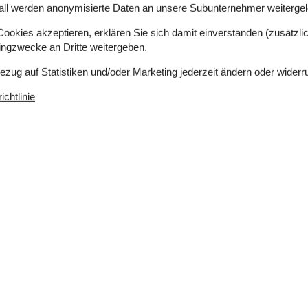
all werden anonymisierte Daten an unsere Subunternehmer weitergele
nie. Lediglich 60 Meter trennen Sie von Aargabs
nen Sie schnell Ihre Badesachen überziehen und
okies akzeptieren, erklären Sie sich damit einverstanden (zusätzlich
hten Sie vom Wipfel der Dünen aus spektakuläre
tingzwecke an Dritte weitergeben.
ichen nach knapp einem Kilometer Westwind Syd -
ngkøbing Fjord liegt. Angler erfreuen sich an
Bezug auf Statistiken und/oder Marketing jederzeit ändern oder widerr
-Seen. Besonders beliebt sind die hervorragenden
chtlinie
use.
stühlen. Mieter eines Hauses, in das ein Hund
ie Abholung und Rückgabe erfolgt bei .
stattung" nach, ob bei diesem Mietobjekt eine