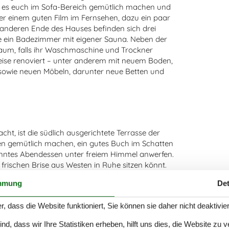
 es euch im Sofa-Bereich gemütlich machen und
der einem guten Film im Fernsehen, dazu ein paar
anderen Ende des Hauses befinden sich drei
e ein Badezimmer mit eigener Sauna. Neben der
aum, falls ihr Waschmaschine und Trockner
weise renoviert – unter anderem mit neuem Boden,
 sowie neuen Möbeln, darunter neue Betten und
ht, ist die südlich ausgerichtete Terrasse der
hlen gemütlich machen, ein gutes Buch im Schatten
panntes Abendessen unter freiem Himmel anwerfen.
r frischen Brise aus Westen in Ruhe sitzen könnt.
um lädt das große Naturgrundstück mit Heidekraut,
mmung
Det
Genießen ein.
r, dass die Website funktioniert, Sie können sie daher nicht deaktivie
d, dass wir Ihre Statistiken erheben, hilft uns dies, die Website zu 