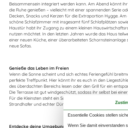
Beisammensein integriert werden kann. Am Abend könnt ihr
die Ruhe genießen – vielleicht mit einer spannenden Serie o
Decken, Snacks und Kerzen für die Extraportion Hygge. Am 
schöne Schlafzimmer mit insgesamt fünf Schlafplätzen sowi
Haustür habt ihr Zugang zu einem kleinen Hauswirtschaftsr
nutzen möchtet. In den letzten Jahren wurde das Haus teil
einer neuen Küche, einer überarbeiteten Schornsteinanlage
neue Sofas.
Genieße das Leben im Freien
Wenn die Sonne scheint und sich echtes Feriengefühl breitmac
perfekte Treffpunkt. Hier könnt ihr es euch in den Liegestü
des überdachten Bereichs lesen oder den Grill für ein ents
Die Terrasse ist gut windgeschützt, sodass ihr selbst bei eine
Für die Kleinsten steht ein Sandkasten bereit, und rundher
Zusti
Strandhafer und echter Dünenlandschaft zum Träumen und 
Essentielle Cookies stellen siche
Wenn Sie damit einverstanden sin
Entdecke deine Umgebung