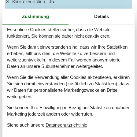
Klimafreundlich
Ja
Zustimmung
Details
Gesamte Ausstattung
Bitte beachten
Essentielle Cookies stellen sicher, dass die Website
funktioniert, Sie können sie daher nicht deaktivieren.
Rauchen ist verboten
Wenn Sie damit einverstanden sind, dass wir Ihre Statistiken
Draußen
erheben, hilft uns dies, die Website zu verbessern und
Einlass
500 m
weiterzuentwickeln. In diesem Fall werden anonymisierte
Geschlossene Terrasse
56 m²
Daten an unsere Subunternehmer weitergeleitet.
Geschäft
3 km
Größe des Grundstücks
1600 m²
Wenn Sie die Verwendung aller Cookies akzeptieren, erklären
KW Leistung
11
Sie sich damit einverstanden (zusätzlich zu Statistiken), dass
Ladebuchse Typ 2
wir Daten für personalisierte Marketingzwecke an Dritte
weitergeben.
Ladegerät für Elektroautos
Meer
200 m
Sie können Ihre Einwilligung in Bezug auf Statistiken und/oder
Naturstandort
Marketing jederzeit ändern oder widerrufen.
Parkplatz beim Haus
Terrasse
81 m²
Siehe auch unsere
Datanschutzrichtlinie
Werkzeugschuppen