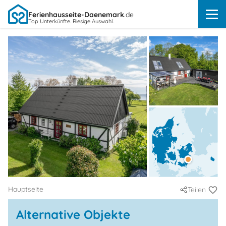
Ferienhausseite-Daenemark
.de
Top Unterkünfte. Riesige Auswahl.
Hauptseite
Teilen
Alternative Objekte