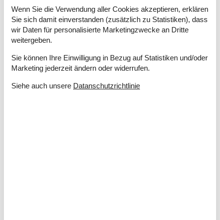
Offenes Gelände
Wenn Sie die Verwendung aller Cookies akzeptieren, erklären
Sie sich damit einverstanden (zusätzlich zu Statistiken), dass
Drinnen
wir Daten für personalisierte Marketingzwecke an Dritte
Fußbodenheizung im Badezimmer
weitergeben.
Kaminofen
Sie können Ihre Einwilligung in Bezug auf Statistiken und/oder
Elektrogeräte
Marketing jederzeit ändern oder widerrufen.
2 Fernseher
Siehe auch unsere
Datanschutzrichtlinie
Apple TV
Chromecast
DK-DR1
Internet (drahtlos)
In der Nähe
Die nächste Stadt
8 km
Entf. zum Wasser/Baden
10 m
Entfernung Einkauf
5 km
Entfernung zu alt. Wasser/Baden
10 m
Entfernung zu Angelmöglichkeiten
10 m
Geschäft für Tierfutter
10 km
Golfplatz
10 km