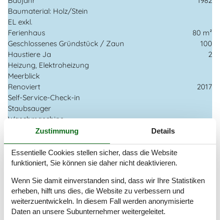
Baujahr
1982
Baumaterial: Holz/Stein
EL exkl.
Ferienhaus
80 m²
Geschlossenes Gründstück / Zaun
100
Haustiere Ja
2
Heizung, Elektroheizung
Meerblick
Renoviert
2017
Self-Service-Check-in
Staubsauger
Waschmaschine
Wasser inkl.
Zustimmung
Details
Wasserverbrauch pro . m3 , DKK
66
Winterfest
Essentielle Cookies stellen sicher, dass die Website
funktioniert, Sie können sie daher nicht deaktivieren.
Draußen
Wenn Sie damit einverstanden sind, dass wir Ihre Statistiken
Gartenmöbel
erheben, hilft uns dies, die Website zu verbessern und
Grill
weiterzuentwickeln. In diesem Fall werden anonymisierte
Kostenloser Carport auf dem Grundstück
Daten an unsere Subunternehmer weitergeleitet.
Naturgrundstück
1318 m²