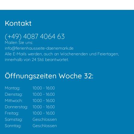
Kontakt
(+49) 4087 4064 63
Mailen Sie uns:
info@ferienhausseite-daenemark.de
Alle E-Mails werden, auch an Wochenenden und Feiertagen,
innerhalb von 24 Std. beantwortet.
Öffnungszeiten Woche 32:
Montag:
10:00
-
16:00
Dienstag:
10:00
-
16:00
Mittwoch:
10:00
-
16:00
Donnerstag:
10:00
-
16:00
Freitag:
10:00
-
16:00
Samstag:
Geschlossen
Sonntag:
Geschlossen