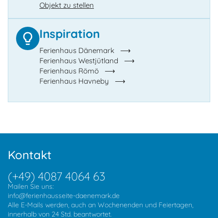
Objekt zu stellen
Inspiration
Ferienhaus Dänemark
Ferienhaus Westjütland
Ferienhaus Römö
Ferienhaus Havneby
Kontakt
(+49) 4087 4064 63
Mailen Sie uns:
info@ferienhausseite-daenemark.de
Alle E-Mails werden, auch an Wochenenden und Feiertagen,
innerhalb von 24 Std. beantwortet.