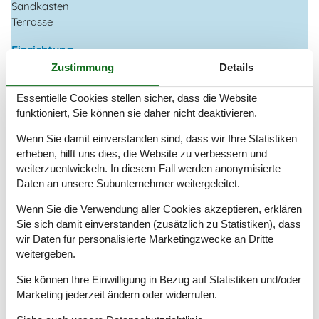
Sandkasten
Terrasse
Einrichtung
2 Ebenen
Zustimmung
Details
Anzahl Erwachsene inkl. 4-11 Jahre
8
Anzahl Kinder (0-3 Jahre)
1
Essentielle Cookies stellen sicher, dass die Website
funktioniert, Sie können sie daher nicht deaktivieren.
Baujahr
1951
Bebaute Fläche
90 m²
Wenn Sie damit einverstanden sind, dass wir Ihre Statistiken
Ferienhaus
erheben, hilft uns dies, die Website zu verbessern und
Gefrierkapazität (Anzahl Liter)
50
weiterzuentwickeln. In diesem Fall werden anonymisierte
Haustiere
1
Daten an unsere Subunternehmer weitergeleitet.
Hochstuhl
1
Holzofen
1
Wenn Sie die Verwendung aller Cookies akzeptieren, erklären
Renovierung
2025
Sie sich damit einverstanden (zusätzlich zu Statistiken), dass
Waschmaschine
1
wir Daten für personalisierte Marketingzwecke an Dritte
weitergeben.
Wäschetrockner
1
Sie können Ihre Einwilligung in Bezug auf Statistiken und/oder
Küche
Marketing jederzeit ändern oder widerrufen.
Anzahl der Keramikkochplatten
4
Heißluftofen
1