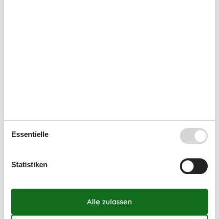
Mo
Di
Mi
Do
Fr
Sa
So
31
1
2
32
3
4
5
6
7
8
9
33
10
11
12
13
14
15
16
34
17
18
19
20
21
22
23
35
24
25
26
27
28
29
30
36
31
September 2026
Essentielle
Mo
Di
Mi
Do
Fr
Sa
So
36
1
2
3
4
5
6
Statistiken
37
7
8
9
10
11
12
13
38
14
15
16
17
18
19
20
39
21
22
23
24
25
26
27