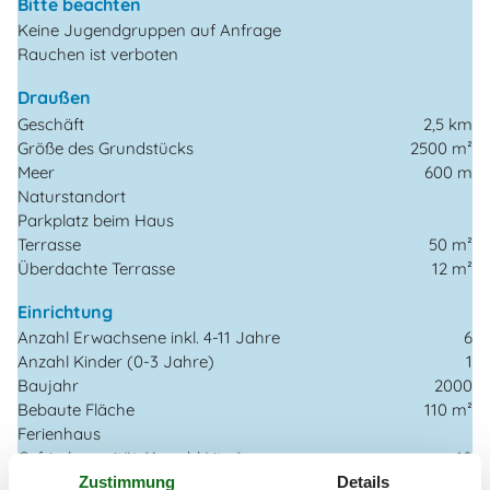
Bitte beachten
Keine Jugendgruppen auf Anfrage
Rauchen ist verboten
Draußen
Geschäft
2,5 km
Größe des Grundstücks
2500 m²
Meer
600 m
Naturstandort
Parkplatz beim Haus
Terrasse
50 m²
Überdachte Terrasse
12 m²
Einrichtung
Anzahl Erwachsene inkl. 4-11 Jahre
6
Anzahl Kinder (0-3 Jahre)
1
Baujahr
2000
Bebaute Fläche
110 m²
Ferienhaus
Gefrierkapazität (Anzahl Liter)
10
Haustiere
1
Zustimmung
Details