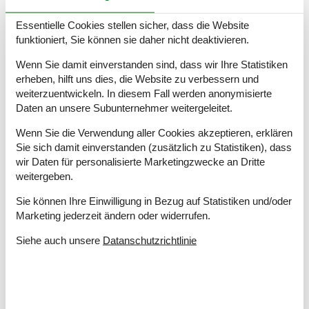
Holzofen
1
Waschmaschine
1
Essentielle Cookies stellen sicher, dass die Website
funktioniert, Sie können sie daher nicht deaktivieren.
Wäschetrockner
1
Wenn Sie damit einverstanden sind, dass wir Ihre Statistiken
Küche
erheben, hilft uns dies, die Website zu verbessern und
Anzahl der Keramikkochplatten
4
weiterzuentwickeln. In diesem Fall werden anonymisierte
Backofen
1
Daten an unsere Subunternehmer weitergeleitet.
Kühlschrank
1
Mikrowelle
1
Wenn Sie die Verwendung aller Cookies akzeptieren, erklären
Spülmaschine
1
Sie sich damit einverstanden (zusätzlich zu Statistiken), dass
wir Daten für personalisierte Marketingzwecke an Dritte
Multimedien
weitergeben.
> 3 deutsche Sender
Sie können Ihre Einwilligung in Bezug auf Statistiken und/oder
> 3 dänische Sender
Marketing jederzeit ändern oder widerrufen.
Anzahl der Fernseher
1
CD-Player
Siehe auch unsere
Datanschutzrichtlinie
Internet drahtlos
Radio
Stereoanlage
Schlafverhältnisse