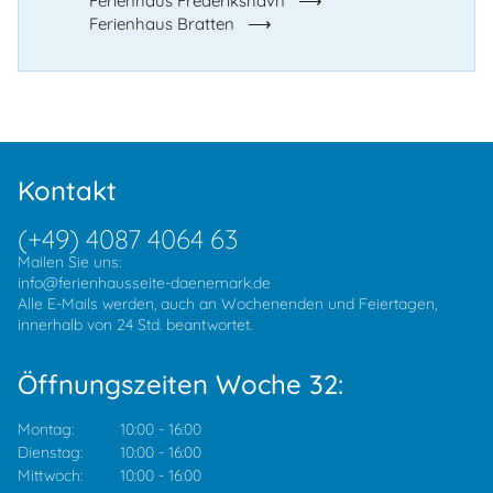
Ferienhaus Frederikshavn
Ferienhaus Bratten
Kontakt
(+49) 4087 4064 63
Mailen Sie uns:
info@ferienhausseite-daenemark.de
Alle E-Mails werden, auch an Wochenenden und Feiertagen,
innerhalb von 24 Std. beantwortet.
Öffnungszeiten Woche 32:
Montag:
10:00
-
16:00
Dienstag:
10:00
-
16:00
Mittwoch:
10:00
-
16:00