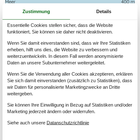
Meer
400 m
Naturstandort
Zustimmung
Details
Parkplatz beim Haus
Sandkasten
Essentielle Cookies stellen sicher, dass die Website
Terrasse
funktioniert, Sie können sie daher nicht deaktivieren.
Werkzeugschuppen
Überdachte Terrasse
Wenn Sie damit einverstanden sind, dass wir Ihre Statistiken
erheben, hilft uns dies, die Website zu verbessern und
Einrichtung
weiterzuentwickeln. In diesem Fall werden anonymisierte
Anzahl Erwachsene inkl. 4-11 Jahre
6
Daten an unsere Subunternehmer weitergeleitet.
Baujahr
1984
Wenn Sie die Verwendung aller Cookies akzeptieren, erklären
Bebaute Fläche
89 m²
Sie sich damit einverstanden (zusätzlich zu Statistiken), dass
Ferienhaus
wir Daten für personalisierte Marketingzwecke an Dritte
Gefrierkapazität (Anzahl Liter)
100
weitergeben.
Holzofen
1
Jahr der Renovierung
2004
Sie können Ihre Einwilligung in Bezug auf Statistiken und/oder
Waschmaschine
1
Marketing jederzeit ändern oder widerrufen.
Wärmepumpe
Siehe auch unsere
Datanschutzrichtlinie
Wärmepumpe Luft zu Luft
Küche