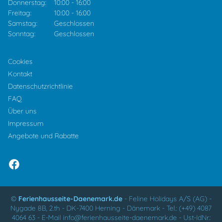
Donnerstag:
10:00
-
16:00
Freitag:
10:00
-
16:00
Samstag:
Geschlossen
Sonntag:
Geschlossen
Cookies
Kontakt
Datenschutzrichtlinie
FAQ
Über uns
Impressum
Angebote und Rabatte
©
Ferienhausseite-Daenemark.de
-
Feline Holidays A/S (AG)
-
Nygade 8B, 2.th -
DK-7400
Herning
-
Dänemark -
Tel.:
(+49) 4087
4064 63
-
E-Mail
info@ferienhausseite-daenemark.de
-
Ust-IdNr.: