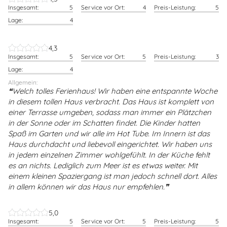
Insgesamt:
5
Service vor Ort:
4
Preis-Leistung:
5
Lage:
4
4,3
Insgesamt:
5
Service vor Ort:
5
Preis-Leistung:
3
Lage:
4
Allgemein:
Welch tolles Ferienhaus! Wir haben eine entspannte Woche
in diesem tollen Haus verbracht. Das Haus ist komplett von
einer Terrasse umgeben, sodass man immer ein Plätzchen
in der Sonne oder im Schatten findet. Die Kinder hatten
Spaß im Garten und wir alle im Hot Tube. Im Innern ist das
Haus durchdacht und liebevoll eingerichtet. Wir haben uns
in jedem einzelnen Zimmer wohlgefühlt. In der Küche fehlt
es an nichts. Lediglich zum Meer ist es etwas weiter. Mit
einem kleinen Spaziergang ist man jedoch schnell dort. Alles
in allem können wir das Haus nur empfehlen.
5,0
Insgesamt:
5
Service vor Ort:
5
Preis-Leistung:
5