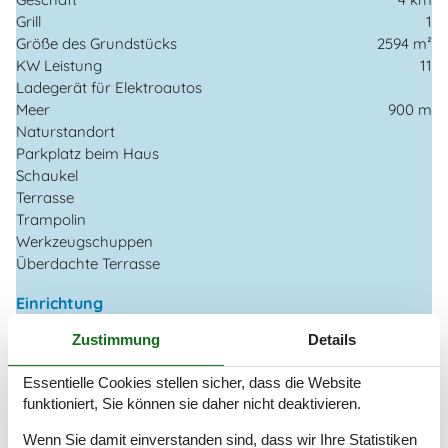
Grill
1
Größe des Grundstücks
2594 m²
KW Leistung
11
Ladegerät für Elektroautos
Meer
900 m
Naturstandort
Parkplatz beim Haus
Schaukel
Terrasse
Trampolin
Werkzeugschuppen
Überdachte Terrasse
Einrichtung
Anzahl Erwachsene inkl. 4-11 Jahre
7
Zustimmung
Details
Anzahl Kinder (0-3 Jahre)
1
Baujahr
2022
Essentielle Cookies stellen sicher, dass die Website
Bebaute Fläche
102 m²
funktioniert, Sie können sie daher nicht deaktivieren.
Ferienhaus
Fußbodenheizung
Wenn Sie damit einverstanden sind, dass wir Ihre Statistiken