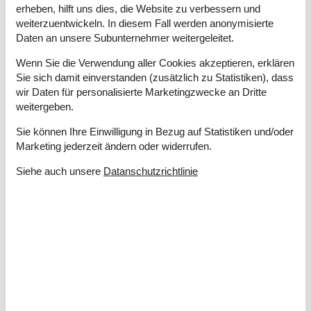
Gefrierkapazität (Anzahl Liter)
60
erheben, hilft uns dies, die Website zu verbessern und
Hochstuhl
1
weiterzuentwickeln. In diesem Fall werden anonymisierte
Waschmaschine
1
Daten an unsere Subunternehmer weitergeleitet.
Wickeltisch
Wenn Sie die Verwendung aller Cookies akzeptieren, erklären
Wärmepumpe
Sie sich damit einverstanden (zusätzlich zu Statistiken), dass
Wärmepumpenluft zu Wasser
wir Daten für personalisierte Marketingzwecke an Dritte
Wäschetrockner
1
weitergeben.
Küche
Sie können Ihre Einwilligung in Bezug auf Statistiken und/oder
Anzahl der Induktionskochplatten
4
Marketing jederzeit ändern oder widerrufen.
Heißluftofen
1
Siehe auch unsere
Datanschutzrichtlinie
Kühlschrank
1
Mikrowelle
1
Spülmaschine
1
Multimedien
> 3 dänische Sender
1-3 deutsche Kanäle
1-3 norwegische Kanäle
1-3 schwedische Kanäle
Anzahl der Fernseher
1