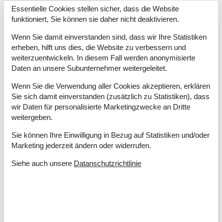
Essentielle Cookies stellen sicher, dass die Website
Staubsauger
funktioniert, Sie können sie daher nicht deaktivieren.
Verbrauchskosten exkl.
Waschmaschine
Wenn Sie damit einverstanden sind, dass wir Ihre Statistiken
Winterfest
erheben, hilft uns dies, die Website zu verbessern und
Wäschetrockner
weiterzuentwickeln. In diesem Fall werden anonymisierte
Daten an unsere Subunternehmer weitergeleitet.
Draußen
Gartenmöbel
Wenn Sie die Verwendung aller Cookies akzeptieren, erklären
Grill
Sie sich damit einverstanden (zusätzlich zu Statistiken), dass
wir Daten für personalisierte Marketingzwecke an Dritte
Kostenloser Parkplatz auf dem Gelände
3
weitergeben.
Naturgrundstück
3000 m²
Schaukel und Sandkasten
Sie können Ihre Einwilligung in Bezug auf Statistiken und/oder
Spiele für draussen
Marketing jederzeit ändern oder widerrufen.
Drinnen
Siehe auch unsere
Datanschutzrichtlinie
Fussbodenheizung im ganzen Haus
Kaminofen
Klimaanlage
Schwimmlehrer