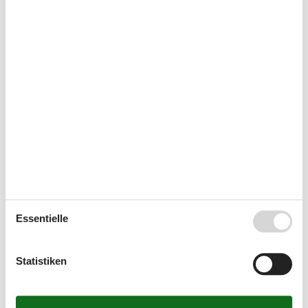
Wellness
Sauna
Swimmingpool, drinnen
13 m²
Whirlpool
4 Pers.
Kurzurlaub
Zur Zeit werden keine Kurzulaube angeboten. Das bedeutet
meistens, dass ein Kurzurlaub in der Hochsaison nicht
möglich ist.
Essentielle
Kalender
Ankunft
Statistiken
August 2026