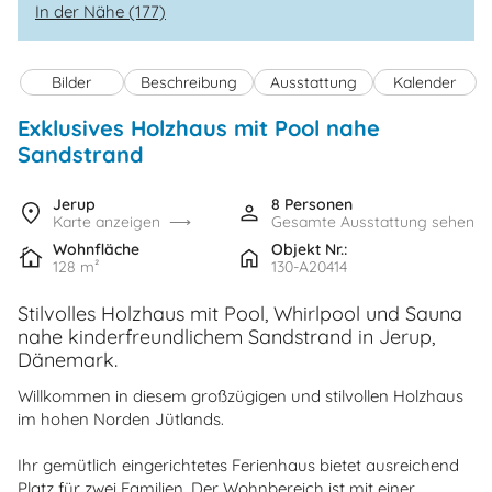
In der Nähe (177)
Bilder
Beschreibung
Ausstattung
Kalender
Exklusives Holzhaus mit Pool nahe
Sandstrand
Jerup
8 Personen
Karte anzeigen
Gesamte Ausstattung sehen
Wohnfläche
Objekt Nr.:
128 m²
130-A20414
Stilvolles Holzhaus mit Pool, Whirlpool und Sauna
nahe kinderfreundlichem Sandstrand in Jerup,
Dänemark.
Willkommen in diesem großzügigen und stilvollen Holzhaus
im hohen Norden Jütlands.
Ihr gemütlich eingerichtetes Ferienhaus bietet ausreichend
Platz für zwei Familien. Der Wohnbereich ist mit einer