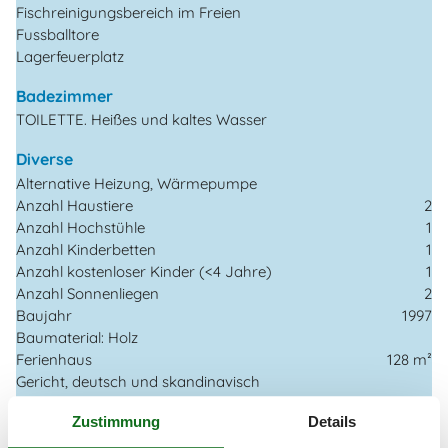
Fischreinigungsbereich im Freien
Fussballtore
Lagerfeuerplatz
Badezimmer
TOILETTE. Heißes und kaltes Wasser
Diverse
Alternative Heizung, Wärmepumpe
Anzahl Haustiere
2
Anzahl Hochstühle
1
Anzahl Kinderbetten
1
Anzahl kostenloser Kinder (<4 Jahre)
1
Anzahl Sonnenliegen
2
Baujahr
1997
Baumaterial: Holz
Ferienhaus
128 m²
Gericht, deutsch und skandinavisch
Haustiere Ja
2
Zustimmung
Details
Renoviert
2020
Self-Service-Check-in