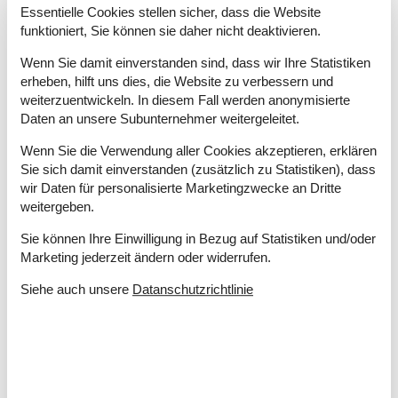
Entfernung Schwimmhalle
3,5 km
Essentielle Cookies stellen sicher, dass die Website
Entfernung Strand / Sandstrand
2 km
funktioniert, Sie können sie daher nicht deaktivieren.
Entfernung zum Golfplatz
2 km
Wenn Sie damit einverstanden sind, dass wir Ihre Statistiken
Energie/Heizung
erheben, hilft uns dies, die Website zu verbessern und
weiterzuentwickeln. In diesem Fall werden anonymisierte
Elektroheizung
Daten an unsere Subunternehmer weitergeleitet.
Kaminofen
Wärmepumpe / Mit Kühlung
Wenn Sie die Verwendung aller Cookies akzeptieren, erklären
Sie sich damit einverstanden (zusätzlich zu Statistiken), dass
Küchengeräte
wir Daten für personalisierte Marketingzwecke an Dritte
Abzugshaube
weitergeben.
Backofen
Gefriertruhe
100
Sie können Ihre Einwilligung in Bezug auf Statistiken und/oder
Herd
Marketing jederzeit ändern oder widerrufen.
Kaffeemaschine
Siehe auch unsere
Datanschutzrichtlinie
Kühlschrank
Mikrowelle
Spülmaschine
Waschmaschine
Wasserkocher