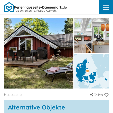
Ferienhausseite-Daenemark
.de
Top Unterkünfte. Riesige Auswahl.
Hauptseite
Teilen
Alternative Objekte