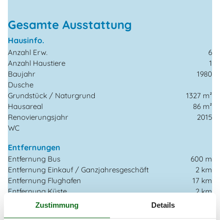
Gesamte Ausstattung
Hausinfo.
Anzahl Erw.
6
Anzahl Haustiere
1
Baujahr
1980
Dusche
Grundstück / Naturgrund
1327 m²
Hausareal
86 m²
Renovierungsjahr
2015
WC
Entfernungen
Entfernung Bus
600 m
Entfernung Einkauf / Ganzjahresgeschäft
2 km
Entfernung Flughafen
17 km
Entfernung Küste
2 km
Entfernung Meer
2 km
Zustimmung
Details
Entfernung Restaurant
2 km