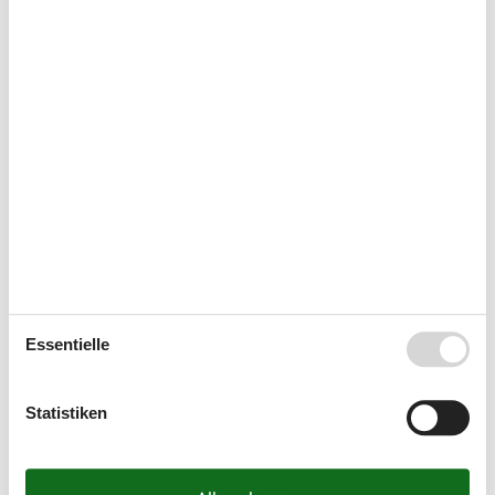
Kurzurlaub
Es besteht eine begrenzte Möglichkeit das ganze Jahr einen
Kurzurlaub zu machen, typischerweise außerhalb der
Hochsaison.
Kalender
Ankunft
August 2026
Essentielle
Mo
Di
Mi
Do
Fr
Sa
So
31
1
2
Statistiken
32
3
4
5
6
7
8
9
33
10
11
12
13
14
15
16