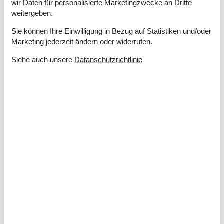
wir Daten für personalisierte Marketingzwecke an Dritte
Wasserkocher
weitergeben.
Multimedien
Sie können Ihre Einwilligung in Bezug auf Statistiken und/oder
2 x Chromecast
Marketing jederzeit ändern oder widerrufen.
2 x Fernseher
Deutsche Kanäle
Siehe auch unsere
Datanschutzrichtlinie
Dän. TV
Nicht TV2
Gratis Wi-Fi - Über 20 Mbit
Parabol
Extra
Für Wanderer
Golf-Urlaub
Draußen
Gartenmöbel
Grill
Jeder Grill
Liegestühle
2
Offene Terrasse
Parken auf dem Grundstück
Sonnenschirm
1