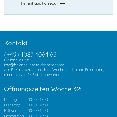
Ferienhaus Furreby
Kontakt
(+49) 4087 4064 63
Mailen Sie uns:
info@ferienhausseite-daenemark.de
Alle E-Mails werden, auch an Wochenenden und Feiertagen,
innerhalb von 24 Std. beantwortet.
Öffnungszeiten Woche 32:
Montag:
10:00
-
16:00
Dienstag:
10:00
-
16:00
Mittwoch:
10:00
-
16:00
Donnerstag:
10:00
-
16:00