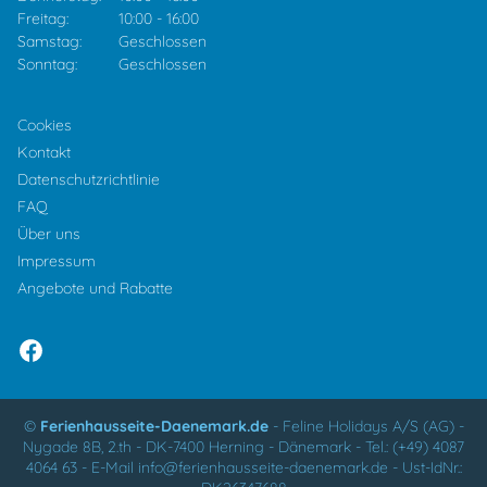
Freitag:
10:00
-
16:00
Samstag:
Geschlossen
Sonntag:
Geschlossen
Cookies
Kontakt
Datenschutzrichtlinie
FAQ
Über uns
Impressum
Angebote und Rabatte
©
Ferienhausseite-Daenemark.de
-
Feline Holidays A/S (AG)
-
Nygade 8B, 2.th -
DK-7400
Herning
-
Dänemark -
Tel.:
(+49) 4087
4064 63
-
E-Mail
info@ferienhausseite-daenemark.de
-
Ust-IdNr.: