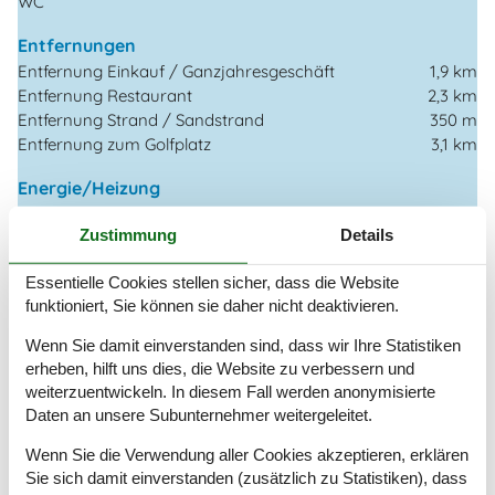
WC
Entfernungen
Entfernung Einkauf / Ganzjahresgeschäft
1,9 km
Entfernung Restaurant
2,3 km
Entfernung Strand / Sandstrand
350 m
Entfernung zum Golfplatz
3,1 km
Energie/Heizung
2 x Holzofen
Zustimmung
Details
Elektroheizung
Küchengeräte
Essentielle Cookies stellen sicher, dass die Website
funktioniert, Sie können sie daher nicht deaktivieren.
Abzugshaube
Backofen
Wenn Sie damit einverstanden sind, dass wir Ihre Statistiken
Kaffeemaschine
erheben, hilft uns dies, die Website zu verbessern und
Kochplatten
weiterzuentwickeln. In diesem Fall werden anonymisierte
Kühlschrank m/Gefrierfach
Daten an unsere Subunternehmer weitergeleitet.
Mikrowelle
Spülmaschine
Wenn Sie die Verwendung aller Cookies akzeptieren, erklären
Waschmaschine
Sie sich damit einverstanden (zusätzlich zu Statistiken), dass