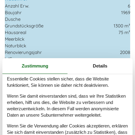
Anzahl Erw.
6
Baujahr
1969
Dusche
Grundstücksgröße
1300 m²
Hausareal
75 m²
Meerblick
Naturblick
Renovierungsjahr
2008
WC
Zustimmung
Details
Entfernungen
Entfernung Einkauf / Ganzjahresgeschäft
1,7 km
Essentielle Cookies stellen sicher, dass die Website
Entfernung Strand / Sandstrand
25 m
funktioniert, Sie können sie daher nicht deaktivieren.
Energie/Heizung
Wenn Sie damit einverstanden sind, dass wir Ihre Statistiken
erheben, hilft uns dies, die Website zu verbessern und
3 x Elektroheizung
weiterzuentwickeln. In diesem Fall werden anonymisierte
Wärmepumpe / Mit Kühlung
Daten an unsere Subunternehmer weitergeleitet.
Küchengeräte
Wenn Sie die Verwendung aller Cookies akzeptieren, erklären
Backofen
Sie sich damit einverstanden (zusätzlich zu Statistiken), dass