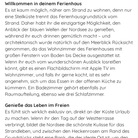
Willkommen in deinem Ferienhaus
Es ist kaum möglich, näher am Strand zu wohnen, denn nur
eine Steilküste trennt das Ferienhausgrundstück vom
Strand. Daher habt ihr die einzigartige Möglichkeit, den
Anblick der blauen Wellen der Nordsee zu genießen,
während ihr euch drinnen gemütlich macht – und
architektonisch wurde natürlich auf den Meerblick Rücksicht
genommen, da das Wohnzimmer des Ferienhauses mit
großen Fenstern von Boden bis Decke ausgestattet ist.
Wenn ihr euch vom wunderschönen Ausblick losreißen
könnt, gibt es einen Flachbildschirm mit Apple TV im
Wohnzimmer, und falls ihr gerne kocht, ist es sehr
angenehm, sich um das Essen in der offenen Küche zu
kümmern. Ein Badezimmer gehört ebenfalls zur
Raumaufteilung, ebenso wie drei Schlafzimmer.
Genieße das Leben im Freien
Es fühlt sich wirklich exklusiv an, direkt an der Küste Urlaub
zu machen. Wenn ihr den Tag auf der Westterrasse
verbringt, bildet die Nordsee die schönste Kulisse für das
Strandleben, und zwischen den Heckenrosen am Rand des
Grundstücks steht eine Bank, die der ideale Ort ist, um den