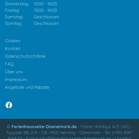
Donnerstag:
10:00
-
16:00
Freitag:
10:00
-
16:00
Samstag:
Geschlossen
Sonntag:
Geschlossen
Cookies
Kontakt
Datenschutzrichtlinie
FAQ
Über uns
Impressum
Angebote und Rabatte
©
Ferienhausseite-Daenemark.de
-
Feline Holidays A/S (AG)
-
Nygade 8B, 2.th -
DK-7400
Herning
-
Dänemark -
Tel.:
(+49) 4087
4064 63
-
E-Mail
info@ferienhausseite-daenemark.de
-
Ust-IdNr.: