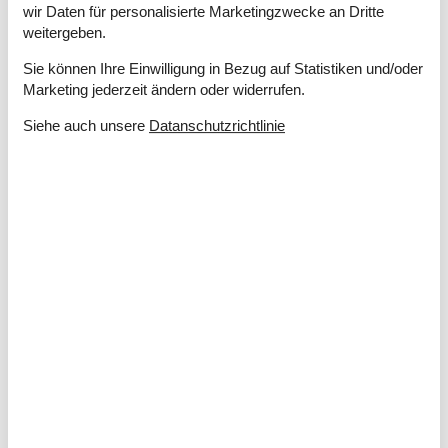
Kaffeemaschine
wir Daten für personalisierte Marketingzwecke an Dritte
Kochplatten
weitergeben.
Kühlschrank m/Gefrierfach
Mikrowelle
Sie können Ihre Einwilligung in Bezug auf Statistiken und/oder
Marketing jederzeit ändern oder widerrufen.
Spülmaschine
Waschmaschine
Siehe auch unsere
Datanschutzrichtlinie
Wasserkocher
Wäschetrockner
Multimedien
Apple TV
Deutsche Kanäle
Dän. TV
Gratis Wi-Fi - Über 20 Mbit
Norw. TV
Schwedisches TV
TV
Extra
Für Wanderer