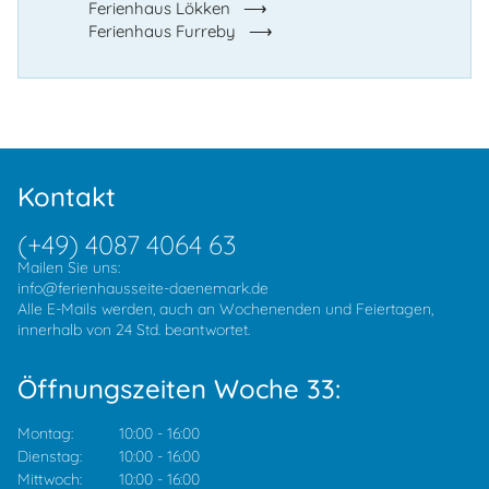
Ferienhaus Lökken
Ferienhaus Furreby
Kontakt
(+49) 4087 4064 63
Mailen Sie uns:
info@ferienhausseite-daenemark.de
Alle E-Mails werden, auch an Wochenenden und Feiertagen,
innerhalb von 24 Std. beantwortet.
Öffnungszeiten Woche 33:
Montag:
10:00
-
16:00
Dienstag:
10:00
-
16:00
Mittwoch:
10:00
-
16:00