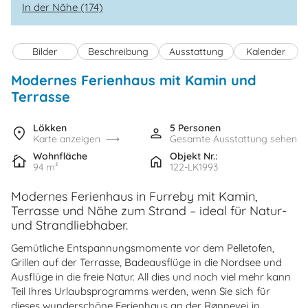
In der Nähe (174)
Bilder
Beschreibung
Ausstattung
Kalender
Modernes Ferienhaus mit Kamin und
Terrasse
Lökken
5 Personen
Karte anzeigen
Gesamte Ausstattung sehen
Wohnfläche
Objekt Nr.:
94 m²
122-LK1993
Modernes Ferienhaus in Furreby mit Kamin,
Terrasse und Nähe zum Strand – ideal für Natur-
und Strandliebhaber.
Gemütliche Entspannungsmomente vor dem Pelletofen,
Grillen auf der Terrasse, Badeausflüge in die Nordsee und
Ausflüge in die freie Natur. All dies und noch viel mehr kann
Teil Ihres Urlaubsprogramms werden, wenn Sie sich für
dieses wunderschöne Ferienhaus an der Rønnevej in