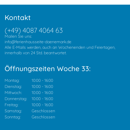
Kontakt
(+49) 4087 4064 63
Mailen Sie uns:
info@ferienhausseite-daenemark.de
Alle E-Mails werden, auch an Wochenenden und Feiertagen,
innerhalb von 24 Std. beantwortet.
Öffnungszeiten Woche 33:
Montag:
10:00
-
16:00
Dienstag:
10:00
-
16:00
Mittwoch:
10:00
-
16:00
Donnerstag:
10:00
-
16:00
Freitag:
10:00
-
16:00
Samstag:
Geschlossen
Sonntag:
Geschlossen