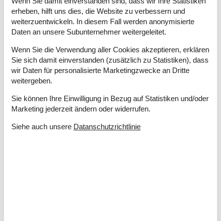
Wenn Sie damit einverstanden sind, dass wir Ihre Statistiken
Wärmepumpe / Mit Kühlung
erheben, hilft uns dies, die Website zu verbessern und
Küchengeräte
weiterzuentwickeln. In diesem Fall werden anonymisierte
Daten an unsere Subunternehmer weitergeleitet.
Abzugshaube
Backofen
Wenn Sie die Verwendung aller Cookies akzeptieren, erklären
Bügelbrett
Sie sich damit einverstanden (zusätzlich zu Statistiken), dass
Bügeleisen
wir Daten für personalisierte Marketingzwecke an Dritte
Herd
weitergeben.
Kaffeemaschine
Sie können Ihre Einwilligung in Bezug auf Statistiken und/oder
Kühlschrank m/Gefrierfach
Marketing jederzeit ändern oder widerrufen.
Mikrowelle
Spülmaschine
Siehe auch unsere
Datanschutzrichtlinie
Waschmaschine
Wasserkocher
Wäschetrockner
Multimedien
Chromecast
Deutsche Kanäle
Dän. TV
Gratis Wi-Fi - Über 20 Mbit