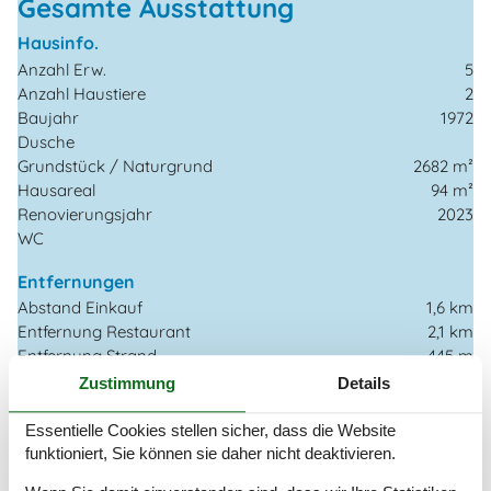
Gesamte Ausstattung
Hausinfo.
Anzahl Erw.
5
Anzahl Haustiere
2
Baujahr
1972
Dusche
Grundstück / Naturgrund
2682 m²
Hausareal
94 m²
Renovierungsjahr
2023
WC
Entfernungen
Abstand Einkauf
1,6 km
Entfernung Restaurant
2,1 km
Entfernung Strand
445 m
Entfernung zum Golfplatz
3 km
Zustimmung
Details
Energie/Heizung
Essentielle Cookies stellen sicher, dass die Website
Elektroheizung
funktioniert, Sie können sie daher nicht deaktivieren.
Kaminofen
Pelletofen