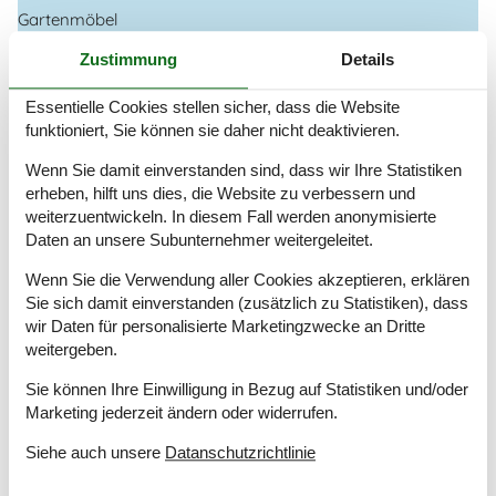
Gartenmöbel
Grill
Zustimmung
Details
Kostenloser Parkplatz auf dem Gelände
2
Kugelgrill
Essentielle Cookies stellen sicher, dass die Website
Landschaftsgarten
1276 m²
funktioniert, Sie können sie daher nicht deaktivieren.
Offenes Gelände
Wenn Sie damit einverstanden sind, dass wir Ihre Statistiken
Drinnen
erheben, hilft uns dies, die Website zu verbessern und
Kaminofen
weiterzuentwickeln. In diesem Fall werden anonymisierte
Rauchmelder
Daten an unsere Subunternehmer weitergeleitet.
Elektrogeräte
Wenn Sie die Verwendung aller Cookies akzeptieren, erklären
Sie sich damit einverstanden (zusätzlich zu Statistiken), dass
1 Fernseher
wir Daten für personalisierte Marketingzwecke an Dritte
Bügeleisen
weitergeben.
Internet (drahtlos)
Smart TV
Sie können Ihre Einwilligung in Bezug auf Statistiken und/oder
Marketing jederzeit ändern oder widerrufen.
In der Nähe
Die nächste Stadt
22 km
Siehe auch unsere
Datanschutzrichtlinie
Entf. zum Wasser/Baden
726 m