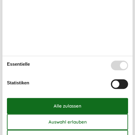
33
10
11
12
13
14
15
16
34
17
18
19
20
21
22
23
35
24
25
26
27
28
29
30
36
31
September 2026
Mo
Di
Mi
Do
Fr
Sa
So
Essentielle
36
1
2
3
4
5
6
37
7
8
9
10
11
12
13
Statistiken
38
14
15
16
17
18
19
20
39
21
22
23
24
25
26
27
40
28
29
30
41
Frei
Nicht frei
Ankunft möglich