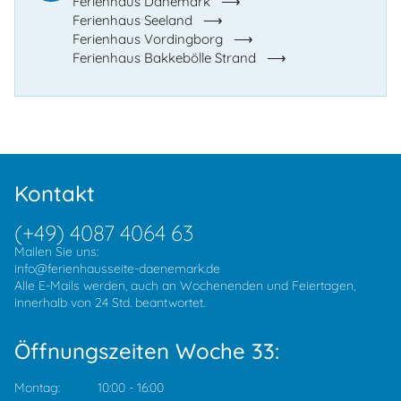
Ferienhaus Dänemark
Ferienhaus Seeland
Ferienhaus Vordingborg
Ferienhaus Bakkebölle Strand
Kontakt
(+49) 4087 4064 63
Mailen Sie uns:
info@ferienhausseite-daenemark.de
Alle E-Mails werden, auch an Wochenenden und Feiertagen,
innerhalb von 24 Std. beantwortet.
Öffnungszeiten Woche 33:
Montag:
10:00
-
16:00