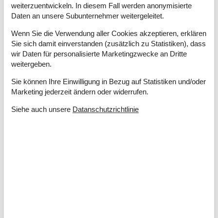
weiterzuentwickeln. In diesem Fall werden anonymisierte
Internetzugang
Daten an unsere Subunternehmer weitergeleitet.
Kamin / Holzofen
Kinderbett
Wenn Sie die Verwendung aller Cookies akzeptieren, erklären
Parabol
Sie sich damit einverstanden (zusätzlich zu Statistiken), dass
Radio
wir Daten für personalisierte Marketingzwecke an Dritte
TV
weitergeben.
Waschmaschine
Sie können Ihre Einwilligung in Bezug auf Statistiken und/oder
Entfernung
Marketing jederzeit ändern oder widerrufen.
Einkauf
3,5 km
Siehe auch unsere
Datanschutzrichtlinie
Küste
1 km
Restaurant
1,6 km
Küche
Abzugshaube
Elektroherd
Gefriertruhe
Gefriertruhe 60-99 L
Kaffeemaschine
Kühlschrank