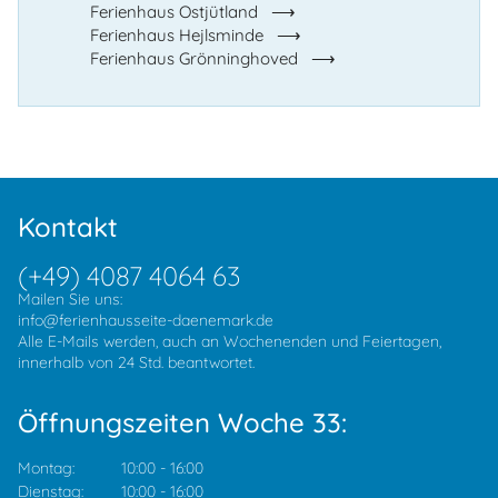
Ferienhaus Ostjütland
Ferienhaus Hejlsminde
Ferienhaus Grönninghoved
Kontakt
(+49) 4087 4064 63
Mailen Sie uns:
info@ferienhausseite-daenemark.de
Alle E-Mails werden, auch an Wochenenden und Feiertagen,
innerhalb von 24 Std. beantwortet.
Öffnungszeiten Woche 33:
Montag:
10:00
-
16:00
Dienstag:
10:00
-
16:00