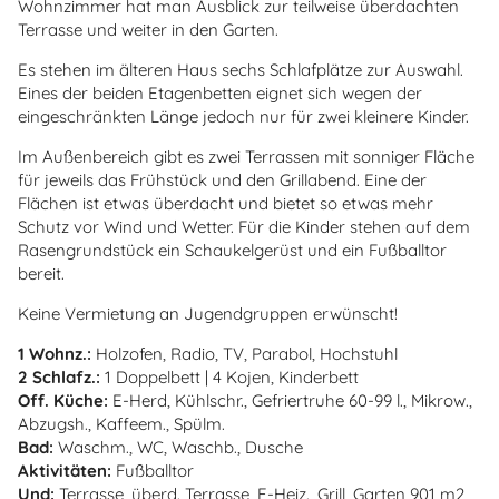
Wohnzimmer hat man Ausblick zur teilweise überdachten
Terrasse und weiter in den Garten.
Es stehen im älteren Haus sechs Schlafplätze zur Auswahl.
Eines der beiden Etagenbetten eignet sich wegen der
eingeschränkten Länge jedoch nur für zwei kleinere Kinder.
Im Außenbereich gibt es zwei Terrassen mit sonniger Fläche
für jeweils das Frühstück und den Grillabend. Eine der
Flächen ist etwas überdacht und bietet so etwas mehr
Schutz vor Wind und Wetter. Für die Kinder stehen auf dem
Rasengrundstück ein Schaukelgerüst und ein Fußballtor
bereit.
Keine Vermietung an Jugendgruppen erwünscht!
1 Wohnz.:
Holzofen, Radio, TV, Parabol, Hochstuhl
2 Schlafz.:
1 Doppelbett | 4 Kojen, Kinderbett
Off. Küche:
E-Herd, Kühlschr., Gefriertruhe 60-99 l., Mikrow.,
Abzugsh., Kaffeem., Spülm.
Bad:
Waschm., WC, Waschb., Dusche
Aktivitäten:
Fußballtor
Und:
Terrasse, überd. Terrasse, E-Heiz., Grill, Garten 901 m2 ,