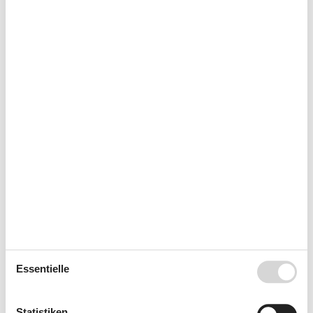
37
7
8
9
10
11
12
13
38
14
15
16
17
18
19
20
39
21
22
23
24
25
26
27
40
28
29
30
41
Oktober 2026
Mo
Di
Mi
Do
Fr
Sa
So
40
1
2
3
4
41
5
6
7
8
9
10
11
42
12
13
14
15
16
17
18
43
19
20
21
22
23
24
25
Essentielle
44
26
27
28
29
30
31
45
Statistiken