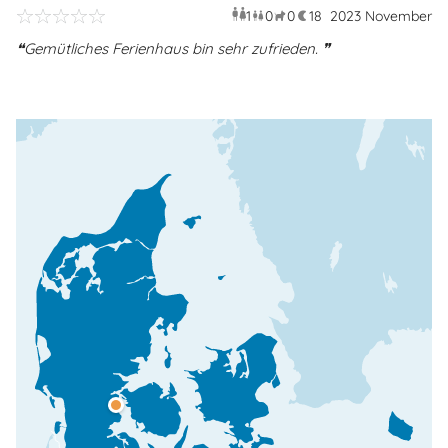
1
0
0
18
2023 November
Erwachsener
Kinder
Haustiere
Überna
Gemütliches Ferienhaus bin sehr zufrieden.