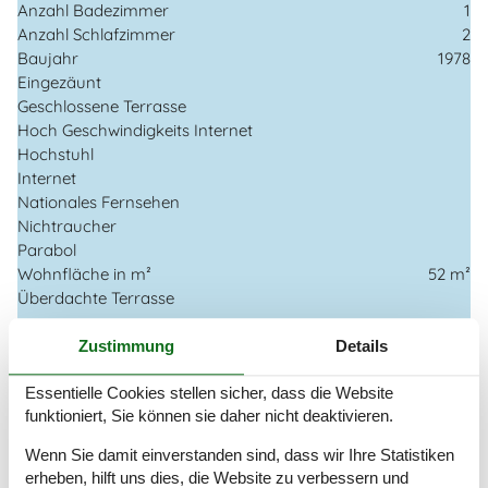
Anzahl Badezimmer
1
Anzahl Schlafzimmer
2
Baujahr
1978
Eingezäunt
Geschlossene Terrasse
Hoch Geschwindigkeits Internet
Hochstuhl
Internet
Nationales Fernsehen
Nichtraucher
Parabol
Wohnfläche in m²
52 m²
Überdachte Terrasse
Draußen
Zustimmung
Details
Eingezäuntes Grundstück
Gartengrill
Essentielle Cookies stellen sicher, dass die Website
Terrasse
2
funktioniert, Sie können sie daher nicht deaktivieren.
Überdachte Terrasse
Wenn Sie damit einverstanden sind, dass wir Ihre Statistiken
erheben, hilft uns dies, die Website zu verbessern und
Drinnen