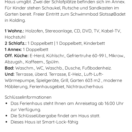
Haus umgibt. Zwei der Schlafplätze befinden sich im Annex.
Für Kinder stehen Schaukel, Rutsche und Sandkasten im
Garten bereit. Freier Eintritt zum Schwimmbad SlotssøBadet
in Kolding.
1 Wohnz.:
Holzofen, Stereoanlage, CD, DVD, TV, Kabel-TV,
Hochstuhl
2 Schlafz.:
1 Doppelbett | 1 Doppelbett, Kinderbett
1 Annex:
1 Doppelbett
Off. Küche:
E-Herd, Kühlschr., Gefriertruhe 60-99 l., Mikrow.,
Abzugsh., Kaffeem., Spülm.
Bad:
Waschm., WC, Waschb., Dusche, Fußbodenheiz.
Und:
Terrasse, überd. Terrasse, E-Heiz., Luft-Luft-
Wärmepumpe, Spielgeräte, Grill, Garten 603 m2 , moderne
Möblierung, Ferienhausgebiet, Nichtraucherhaus
Schlüsselinformationen
Das Ferienhaus steht Ihnen am Anreisetag ab 16:00 Uhr
zur Verfügung.
Die Schlüsselübergabe findet am Haus statt.
Dieses Haus ist Smart-Lock-fähig