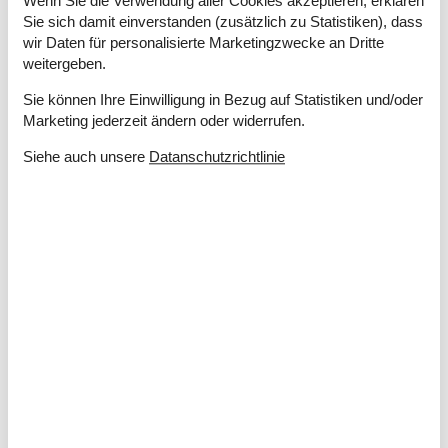
Wenn Sie die Verwendung aller Cookies akzeptieren, erklären
Internetzugang
Sie sich damit einverstanden (zusätzlich zu Statistiken), dass
Kabelfernsehen
wir Daten für personalisierte Marketingzwecke an Dritte
Kamin / Holzofen
weitergeben.
Kinderbett
Parabol
Sie können Ihre Einwilligung in Bezug auf Statistiken und/oder
Spielgeräte
Marketing jederzeit ändern oder widerrufen.
Stereoanlage
TV
Siehe auch unsere
Datanschutzrichtlinie
Waschmaschine
Entfernung
Einkauf
2,3 km
Küste
270 m
Restaurant
710 m
Küche
Abzugshaube
Elektroherd
Gefriertruhe
Gefriertruhe 60-99 L
Kaffeemaschine