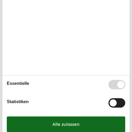
36
1
2
3
4
5
6
37
7
8
9
10
11
12
13
38
14
15
16
17
18
19
20
39
21
22
23
24
25
26
27
40
28
29
30
41
Oktober 2026
Mo
Di
Mi
Do
Fr
Sa
So
Essentielle
40
1
2
3
4
41
5
6
7
8
9
10
11
Statistiken
42
12
13
14
15
16
17
18
43
19
20
21
22
23
24
25
44
26
27
28
29
30
31