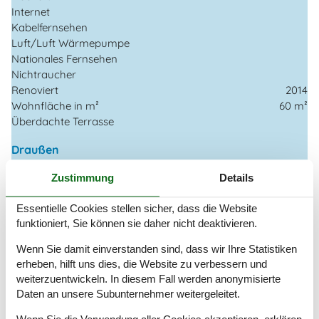
Internet
Kabelfernsehen
Luft/Luft Wärmepumpe
Nationales Fernsehen
Nichtraucher
Renoviert
2014
Wohnfläche in m²
60 m²
Überdachte Terrasse
Draußen
Bademöglichkeiten (Sandstrand)
Zustimmung
Details
Eingezäuntes Grundstück
Gartengrill
Essentielle Cookies stellen sicher, dass die Website
Terrasse
2
funktioniert, Sie können sie daher nicht deaktivieren.
Überdachte Terrasse
Wenn Sie damit einverstanden sind, dass wir Ihre Statistiken
Drinnen
erheben, hilft uns dies, die Website zu verbessern und
CD-Gerät
weiterzuentwickeln. In diesem Fall werden anonymisierte
Deutsche TV-Kanäle
Daten an unsere Subunternehmer weitergeleitet.
DVD-player