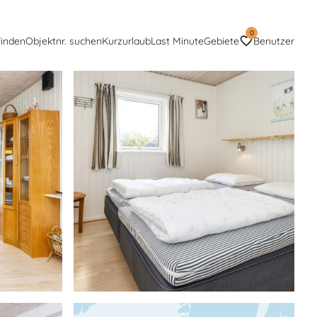
0
finden
Objektnr. suchen
Kurzurlaub
Last Minute
Gebiete
Benutzer