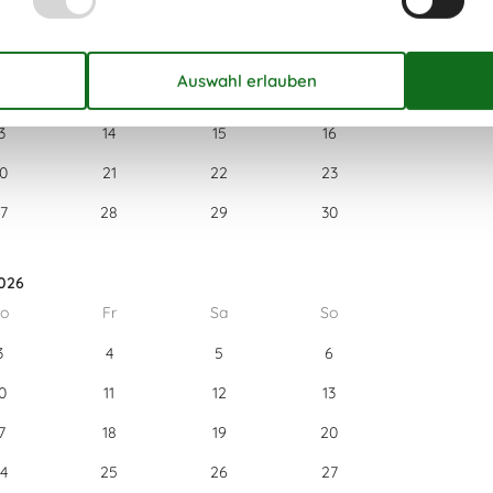
o
Fr
Sa
So
1
2
6
7
8
9
3
14
15
16
0
21
22
23
7
28
29
30
026
o
Fr
Sa
So
3
4
5
6
0
11
12
13
7
18
19
20
4
25
26
27