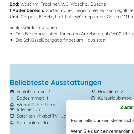
Bad:
Waschm, Trockner, WC, Waschb., Dusche
1 Außenbereich:
Gartenmöbel, Liegestühle, Holzkohlegrill, T
Und:
Carport, E-Heiz., Luft-Luft-Wärmepumpe, Garten 1111 m
Schlüsselinformationen
Das Ferienhaus steht Ihnen am Anreisetag ab 16:00 Uhr 
Die Schlüsselübergabe findet am Haus statt.
Beliebteste Ausstattungen
Schlafzimmer
3
Haustiere
2
Badezimmer
1
Kurzurlaub mögl
Wohnfläche
94 m²
Entfernung Wass
Zusti
Internet
Ja
Eingezäunter Ber
Satelliten-/Kabel TV
Ja
Waschmaschine
Essentielle Cookies stellen siche
Kaminofen
Ja
Trockner
Ja
Wenn Sie damit einverstanden sin