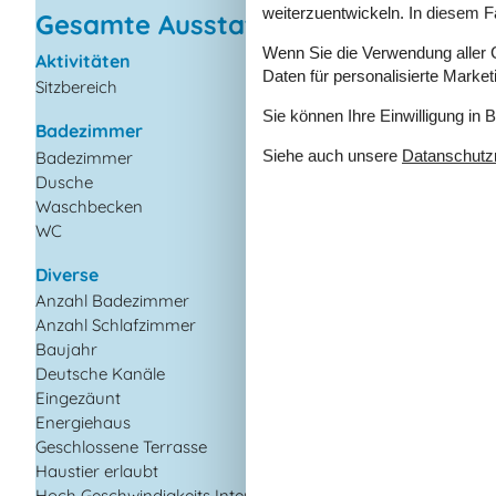
weiterzuentwickeln. In diesem F
Gesamte Ausstattung
Wenn Sie die Verwendung aller Co
Aktivitäten
Draußen
Daten für personalisierte Marke
Sitzbereich
Carport
Eingezäuntes Grund
Sie können Ihre Einwilligung in 
Badezimmer
Gartengrill
Siehe auch unsere
Datanschutzri
Badezimmer
Gartenmöbel
Dusche
Kohlegrill
Waschbecken
Liegestühle
WC
Terrasse
Diverse
Drinnen
Anzahl Badezimmer
1
Deutsche TV-Kanäle
Anzahl Schlafzimmer
3
DVD-player
Baujahr
1979
Internetzugang
Deutsche Kanäle
Kamin / Holzofen
Eingezäunt
Parabol
Energiehaus
TV
Geschlossene Terrasse
Waschmaschine
Haustier erlaubt
Wäschetrockner
Hoch Geschwindigkeits Internet