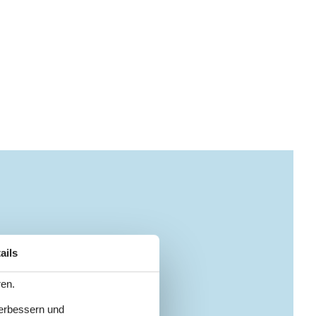
ails
ren.
verbessern und