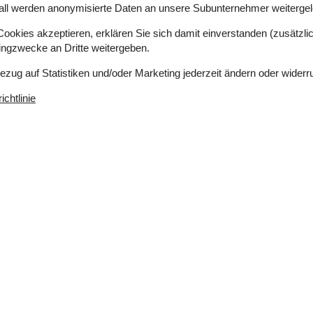
all werden anonymisierte Daten an unsere Subunternehmer weitergele
okies akzeptieren, erklären Sie sich damit einverstanden (zusätzlich
Küche
tingzwecke an Dritte weitergeben.
Elektroherd
stück
Gefriertruhe
Bezug auf Statistiken und/oder Marketing jederzeit ändern oder widerr
Gefriertruhe 100-139 L
chtlinie
Kaffeemaschine
Kühlschrank
Mikrowelle
Spülmaschine