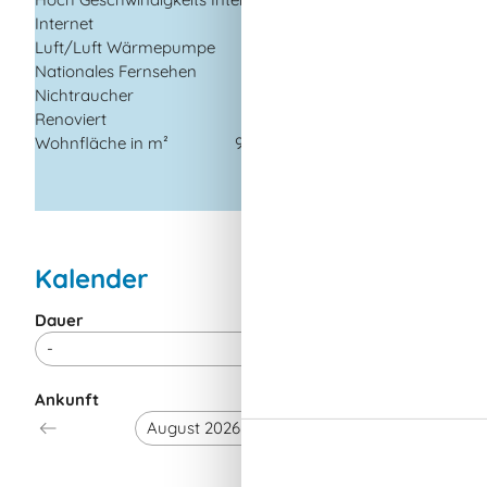
Entfernung
Internet
Luft/Luft Wärmepumpe
Einkauf
Nationales Fernsehen
Golf
Nichtraucher
Küste
Renoviert
2023
Nachbar
Wohnfläche in m²
94 m²
Restaurant
Kalender
Dauer
Ankunft
August 20