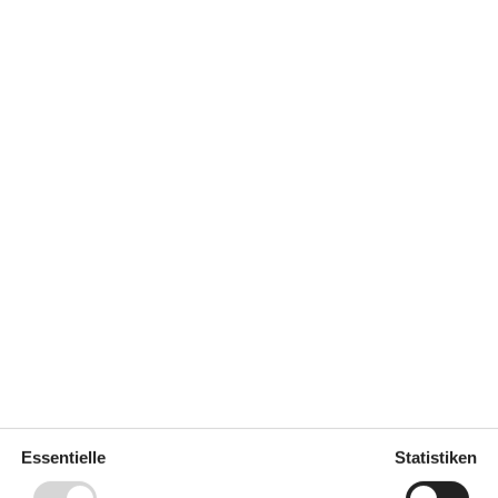
1,9 km
18 km
700 m
10 m
1,3 km
Essentielle
Statistiken
26