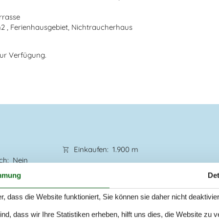
errasse
2 , Ferienhausgebiet, Nichtraucherhaus
zur Verfügung.
Einkaufen
1.900 m
ich
Nein
er
700 m
mmung
Det
eich
Ja
Geschirrspüler
Ja
Ja
Nichtraucher
Ja
r, dass die Website funktioniert, Sie können sie daher nicht deaktivie
Klimafreundlich
Ja
d, dass wir Ihre Statistiken erheben, hilft uns dies, die Website zu 