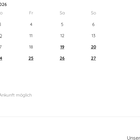
026
o
Fr
Sa
So
3
4
5
6
0
11
12
13
7
18
19
20
4
25
26
27
Ankunft möglich
Unse