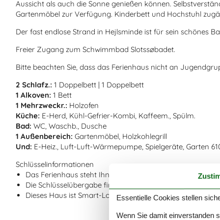
Aussicht als auch die Sonne genießen können. Selbstverständl
Gartenmöbel zur Verfügung. Kinderbett und Hochstuhl zugä
Der fast endlose Strand in Hejlsminde ist für sein schönes
Freier Zugang zum Schwimmbad Slotssøbadet.
Bitte beachten Sie, dass das Ferienhaus nicht an Jugendgru
2 Schlafz.:
1 Doppelbett | 1 Doppelbett
1 Alkoven:
1 Bett
1 Mehrzweckr.:
Holzofen
Küche:
E-Herd, Kühl-Gefrier-Kombi, Kaffeem., Spülm.
Bad:
WC, Waschb., Dusche
1 Außenbereich:
Gartenmöbel, Holzkohlegrill
Und:
E-Heiz., Luft-Luft-Wärmepumpe, Spielgeräte, Garten 61
Schlüsselinformationen
Das Ferienhaus steht Ihnen am Anreisetag ab 16:00 Uhr 
Zusti
Die Schlüsselübergabe findet am Haus statt.
Dieses Haus ist Smart-Lock-fähig
Essentielle Cookies stellen siche
Wenn Sie damit einverstanden sin