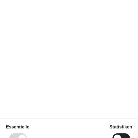
Einkauf
2 km
Küste
150 m
Restaurant
1 km
mpe
Küche
63 m²
Elektroherd
Kaffeemaschine
Kühl-/Gefrierschrank
Spülmaschine
stück
n Kurzurlaub zu machen, typischerweise außerhalb
Essentielle
Statistiken