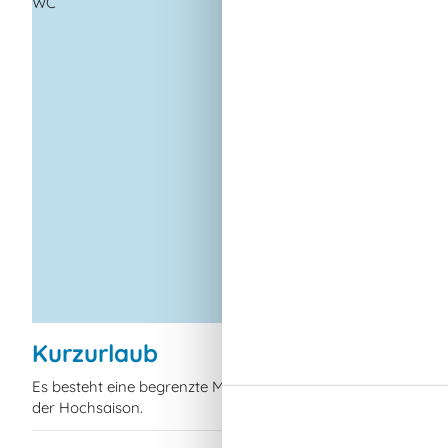
WC
Hochstuhl
Internet
Luft/Luft Wärmepu
Nichtraucher
Wohnfläche in m²
Draußen
Bademöglichkeiten
(Sandstrand)
Eingezäuntes Grund
Gartengrill
Gartenmöbel
Kohlegrill
Kurzurlaub
Es besteht eine begrenzte Möglichkeit das ganze Jahr eine
der Hochsaison.