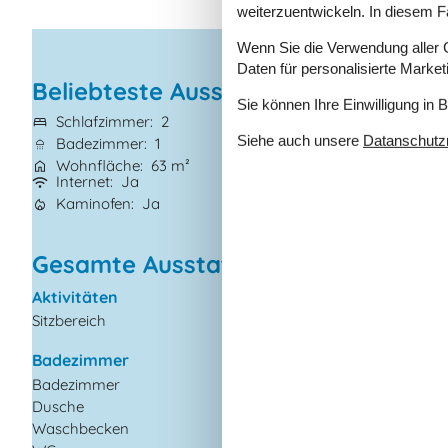
weiterzuentwickeln. In diesem F
Wenn Sie die Verwendung aller Co
Daten für personalisierte Marke
Beliebteste Ausstattungen
Sie können Ihre Einwilligung in 
Schlafzimmer
2
Haustiere
Nicht 
Siehe auch unsere
Datanschutzri
Badezimmer
1
Kurzurlaub mögl
Wohnfläche
63 m²
Entfernung Wass
Internet
Ja
Eingezäunter Ber
Kaminofen
Ja
Geschirrspüler
J
Gesamte Ausstattung
Aktivitäten
Diverse
Sitzbereich
2
Anzahl Badezimmer
Anzahl Schlafzimme
Badezimmer
Baujahr
Badezimmer
Eingezäunt
Dusche
Energiehaus
Waschbecken
Hoch Geschwindigkeit