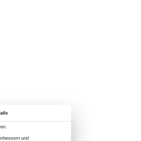
ails
ren.
verbessern und