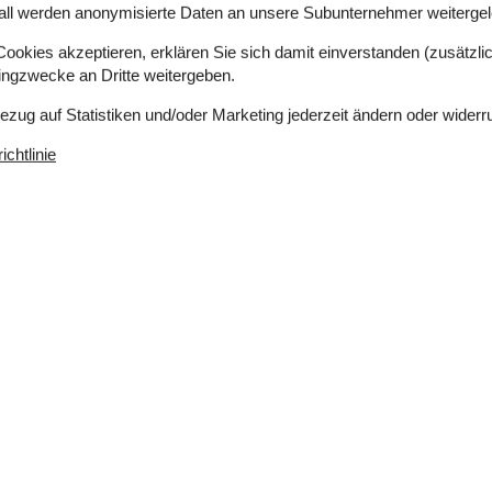
all werden anonymisierte Daten an unsere Subunternehmer weitergele
okies akzeptieren, erklären Sie sich damit einverstanden (zusätzlich
tingzwecke an Dritte weitergeben.
Bezug auf Statistiken und/oder Marketing jederzeit ändern oder widerr
erlaubt
Einkaufen
2 km
chtlinie
ich
Ja
er
150 m
eich
Ja
Nichtraucher
Ja
a
Klimafreundlich
Ja
Drinnen
1
Internetzugang
r
2
Kamin / Holzofen
2010
Kinderbett
Spielgeräte
Entfernung
s Internet