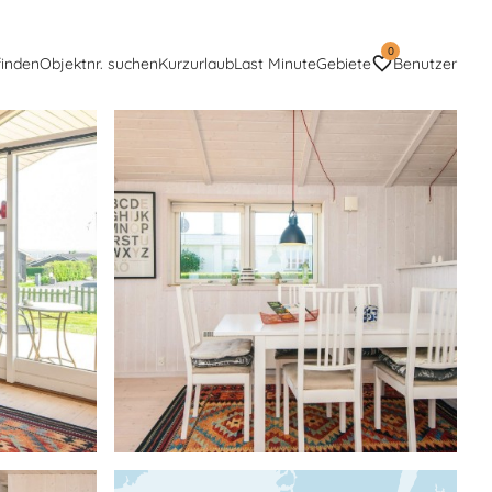
0
finden
Objektnr. suchen
Kurzurlaub
Last Minute
Gebiete
Benutzer