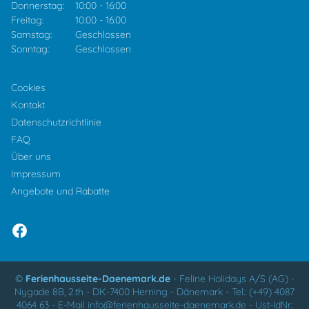
Donnerstag:
10:00
-
16:00
Freitag:
10:00
-
16:00
Samstag:
Geschlossen
Sonntag:
Geschlossen
Cookies
Kontakt
Datenschutzrichtlinie
FAQ
Über uns
Impressum
Angebote und Rabatte
©
Ferienhausseite-Daenemark.de
-
Feline Holidays A/S (AG)
-
Nygade 8B, 2.th -
DK-7400
Herning
-
Dänemark -
Tel.:
(+49) 4087
4064 63
-
E-Mail
info@ferienhausseite-daenemark.de
-
Ust-IdNr.: