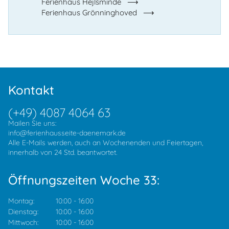
Ferienhaus Hejlsminde
Ferienhaus Grönninghoved
Kontakt
(+49) 4087 4064 63
Mailen Sie uns:
info@ferienhausseite-daenemark.de
Alle E-Mails werden, auch an Wochenenden und Feiertagen,
innerhalb von 24 Std. beantwortet.
Öffnungszeiten Woche 33:
Montag:
10:00
-
16:00
Dienstag:
10:00
-
16:00
Mittwoch:
10:00
-
16:00