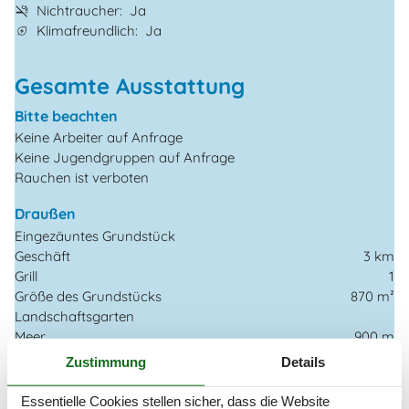
Nichtraucher
Ja
Klimafreundlich
Ja
Gesamte Ausstattung
Bitte beachten
Keine Arbeiter auf Anfrage
Keine Jugendgruppen auf Anfrage
Rauchen ist verboten
Draußen
Eingezäuntes Grundstück
Geschäft
3 km
Grill
1
Größe des Grundstücks
870 m²
Landschaftsgarten
Meer
900 m
Parkplatz beim Haus
Zustimmung
Details
Sandkasten
Schaukel
Essentielle Cookies stellen sicher, dass die Website