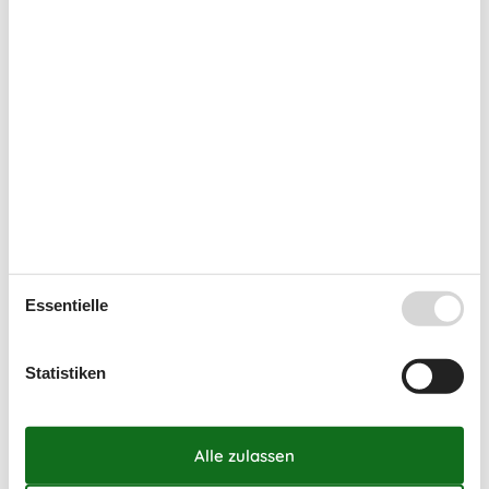
Zugang zur Ferienunterkunft
Schlüsselkasten mit Code
Kurzurlaub
Sie haben die Möglichkeit einen Kurzurlaub in ausgewählten
Zeiträumen des Jahres zu machen.
Kalender
Essentielle
Ankunft
Statistiken
August 2026
Mo
Di
Mi
Do
Fr
Sa
So
31
1
2