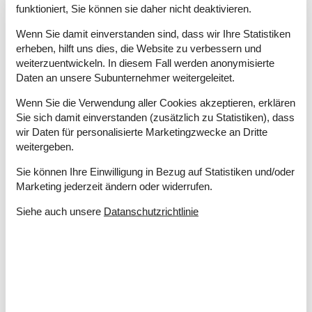
Überdachte Terrasse
22 m²
funktioniert, Sie können sie daher nicht deaktivieren.
Einrichtung
Wenn Sie damit einverstanden sind, dass wir Ihre Statistiken
erheben, hilft uns dies, die Website zu verbessern und
Anzahl Erwachsene inkl. 4-11 Jahre
10
weiterzuentwickeln. In diesem Fall werden anonymisierte
Baujahr
2011
Daten an unsere Subunternehmer weitergeleitet.
Bebaute Fläche
141 m²
Ferienhaus
Wenn Sie die Verwendung aller Cookies akzeptieren, erklären
Fußbodenheizung in allen Fliesenböden
Sie sich damit einverstanden (zusätzlich zu Statistiken), dass
Gefrierkapazität (Anzahl Liter)
60
wir Daten für personalisierte Marketingzwecke an Dritte
Hochstuhl
1
weitergeben.
Holzofen
1
Sie können Ihre Einwilligung in Bezug auf Statistiken und/oder
Waschmaschine
1
Marketing jederzeit ändern oder widerrufen.
Wärmepumpe
Wärmepumpe Luft zu Luft
Siehe auch unsere
Datanschutzrichtlinie
Wäschetrockner
1
Hobbyraum
Billard
Billardtisch
Dart
Sportraum