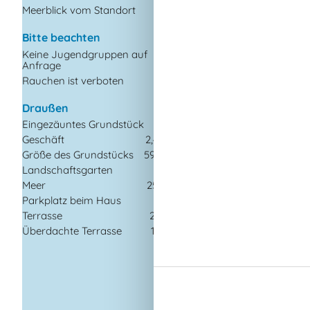
Meerblick vom Standort
Anzahl der Kinder 4-
Anzahl Erwachsene in
Jahre
Bitte beachten
Anzahl Kinder (0-3 J
Keine Jugendgruppen auf
Anfrage
Baujahr
Rauchen ist verboten
Bebaute Fläche
Ferienhaus
Draußen
Fußbodenheizung in 
Fliesenböden
Eingezäuntes Grundstück
Gefrierkapazität (An
Geschäft
2,4 km
Liter)
Größe des Grundstücks
595 m²
Haustiere
Landschaftsgarten
Hochstuhl
Meer
250 m
Holzofen
Parkplatz beim Haus
Waschmaschine
Terrasse
24 m²
Wärmepumpe
Überdachte Terrasse
16 m²
Küche
Anzahl der
Keramikkochplatten
Backofen