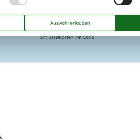
1
Duschkabine
1
Fußbodenheizung
1
1
Toiletten
1
Zugang zur Ferienunterkunft
Schlüsselkasten mit Code
26