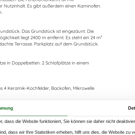
er Nutzinhalt. Es gibt außerdem einen Kaminofen.
n.
rundstück. Das Grundstück ist eingezäunt. Die
ichkeit liegt 2400 m entfernt. Es steht ein 24 m²
dachte Terrasse. Parkplatz auf dem Grundstück.
ätze in Doppelbetten. 2 Schlafplätze in einem
es 4 Keramik-Kochfelder, Backofen, Mikrowelle
mmung
Det
odenheizung in 1 Badezimmer.
r, dass die Website funktioniert, Sie können sie daher nicht deaktivie
d, dass wir Ihre Statistiken erheben, hilft uns dies, die Website zu 
. LCD-Fernseher. DVD-Player. Radio. Playstation4.