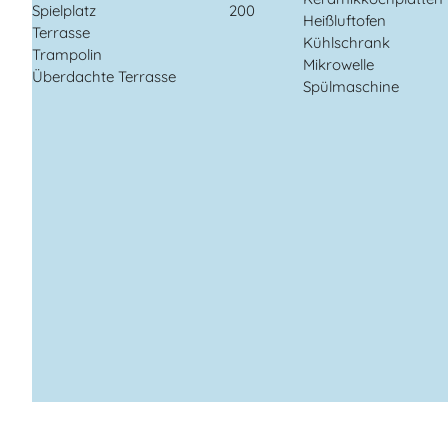
Spielplatz
200
Heißluftofen
Terrasse
Kühlschrank
Trampolin
Mikrowelle
Überdachte Terrasse
Spülmaschine