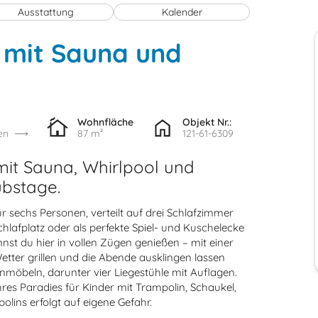
Ausstattung
Kalender
 mit Sauna und
Wohnfläche
Objekt Nr.:
en
87 m²
121-61-6309
mit Sauna, Whirlpool und
ubstage.
für sechs Personen, verteilt auf drei Schlafzimmer
chlafplatz oder als perfekte Spiel- und Kuschelecke
nst du hier in vollen Zügen genießen – mit einer
etter grillen und die Abende ausklingen lassen
nmöbeln, darunter vier Liegestühle mit Auflagen.
hres Paradies für Kinder mit Trampolin, Schaukel,
lins erfolgt auf eigene Gefahr.