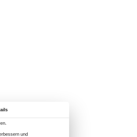
ails
ren.
verbessern und