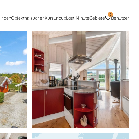
0
finden
Objektnr. suchen
Kurzurlaub
Last Minute
Gebiete
Benutzer