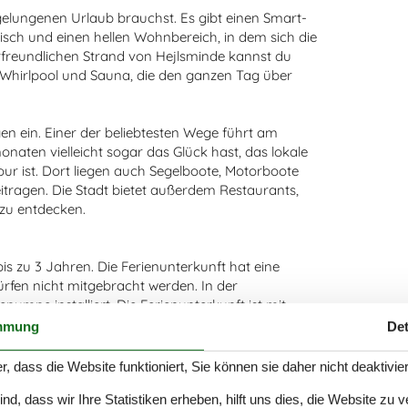
 gelungenen Urlaub brauchst. Es gibt einen Smart-
isch und einen hellen Wohnbereich, in dem sich die
freundlichen Strand von Hejlsminde kannst du
 Whirlpool und Sauna, die den ganzen Tag über
 ein. Einer der beliebtesten Wege führt am
aten vielleicht sogar das Glück hast, das lokale
ur ist. Dort liegen auch Segelboote, Motorboote
itragen. Die Stadt bietet außerdem Restaurants,
s zu entdecken.
bis zu 3 Jahren. Die Ferienunterkunft hat eine
fen nicht mitgebracht werden. In der
pumpe installiert. Die Ferienunterkunft ist mit
hkeit mit 40 Liter Nutzinhalt. Es gibt außerdem
mmung
Det
ochstuhl vorhanden.
r, dass die Website funktioniert, Sie können sie daher nicht deaktivie
d, dass wir Ihre Statistiken erheben, hilft uns dies, die Website zu 
grundstück. Die Entfernung zum Meer beträgt 350