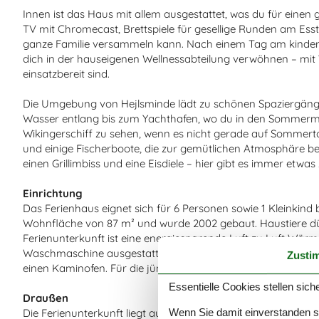
Innen ist das Haus mit allem ausgestattet, was du für einen
TV mit Chromecast, Brettspiele für gesellige Runden am Esst
ganze Familie versammeln kann. Nach einem Tag am kinder
dich in der hauseigenen Wellnessabteilung verwöhnen – mit
einsatzbereit sind.
Die Umgebung von Hejlsminde lädt zu schönen Spaziergängen
Wasser entlang bis zum Yachthafen, wo du in den Sommermon
Wikingerschiff zu sehen, wenn es nicht gerade auf Sommerto
und einige Fischerboote, die zur gemütlichen Atmosphäre be
einen Grillimbiss und eine Eisdiele – hier gibt es immer etwa
Einrichtung
Das Ferienhaus eignet sich für 6 Personen sowie 1 Kleinkind 
Wohnfläche von 87 m² und wurde 2002 gebaut. Haustiere dür
Ferienunterkunft ist eine energiesparende Luft zu Luft Wärme
Waschmaschine ausgestattet. Wäschetrockner. Tiefkühlmöglic
Zusti
einen Kaminofen. Für die jüngsten Feriengäste ist 1 Kinderh
Essentielle Cookies stellen siche
Draußen
Wenn Sie damit einverstanden sin
Die Ferienunterkunft liegt auf einem 832 m² großen Garten