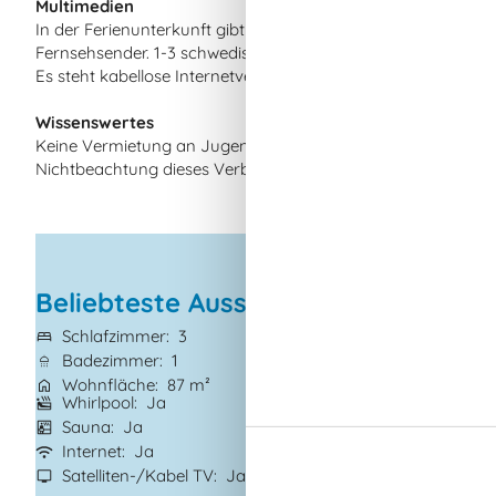
Multimedien
In der Ferienunterkunft gibt es 1 Fernseher mit Smart-TV.1 
Fernsehsender. 1-3 schwedische Fernsehsender. 1-3 norwegi
Es steht kabellose Internetverbindung zur Verfügung.
Wissenswertes
Keine Vermietung an Jugendgruppen, in denen alle 15-25 Jahr
Nichtbeachtung dieses Verbots wird eine Gebühr von minde
Beliebteste Ausstattungen
Schlafzimmer
3
Grundstück
832
Badezimmer
1
Haustiere
Nicht 
Wohnfläche
87 m²
Kurzurlaub mögl
Whirlpool
Ja
Kaminofen
Ja
Sauna
Ja
Waschmaschine
Internet
Ja
Trockner
Ja
Satelliten-/Kabel TV
Ja
Geschirrspüler
J