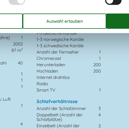
Multimedien
kl. 4-11
6
> 3 dänische Sender
1-3 deutsche Kanäle
ahre)
1
1-3 norwegische Kanäle
2002
1-3 schwedische Kanäle
87 m²
Anzahl der Fernseher
1
Chromecast
1
zahl
40
Herunterladen
200
Hochladen
200
1
Internet drahtlos
1
Radio
1
Smart TV
1
 Luft
Schlafverhältnisse
1
Anzahl der Schlafzimmer
3
Doppelbett (Anzahl der
4
Schlafplätze)
4
Einzelbett (Anzahl der
2