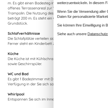
weiterzuentwickeln. In diesem F
m. Es gibt einen Badesteg in der Nähe. Die nächste Einkaufsm
offenes Terrassenareal zur Verfügung. Außerdem gibt es üb
Wenn Sie die Verwendung aller Co
Trampolin. Die Nutzung des Trampolins erfolgt auf eigene Gef
Daten für personalisierte Marke
beträgt 200 m. Es steht ein Grill zur Verfügung. Es steht ei
Grundstück.
Sie können Ihre Einwilligung in 
Schlafverhältnisse
Siehe auch unsere
Datanschutzri
Die Schlafplätze verteilen sich auf 3 Schlafräume. 4 Schlafplä
Ferner steht ein Kinderbett zur Verfügung.
Küche
Die Küche ist mit Kühlschrank ausgestattet. Außerdem gibt 
sowie Geschirrspüler.
WC und Bad
Es gibt 1 Badezimmer mit Dusche und 1 Toilette.. Fußbodenhe
Verfügung in der Sie sich so richtig entspannen können.
Whirlpool
Entspannen Sie sich im Innen-Durchlauf-Whirlpool für 2 Per