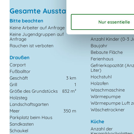
Gesamte Ausstattung
Bitte beachten
Einrichtung
Keine Arbeiter auf Anfrage
Anzahl Erwachsene in
Jahre
Keine Jugendgruppen auf
Anfrage
Anzahl Kinder (0-3 J
Rauchen ist verboten
Baujahr
Bebaute Fläche
Draußen
Ferienhaus
Carport
Gefrierkapazität (An
Liter)
Fußballtor
Hochstuhl
Geschäft
3 km
Holzofen
Grill
1
Waschmaschine
Größe des Grundstücks
832 m²
Wärmepumpe
Holzsteg
Wärmepumpe Luft zu
Landschaftsgarten
Wäschetrockner
Meer
350 m
Parkplatz beim Haus
Küche
Sandkasten
Anzahl der
Schaukel
Keramikkochplatten