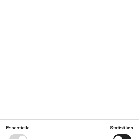
Chromecast. Radio. Mindestens 4 dänische
sche Fernsehsender. 1-3 deutsche Fernsehsender.
e sind. Rauchen ist nicht zugelassen. Bei
stens EUR 420,- erhoben.
 m²
Entfernung Wasser
350 m
erlaubt
Einkaufen
3 km
ich
Nein
Nichtraucher
Ja
Ja
Klimafreundlich
Ja
Essentielle
Statistiken
a