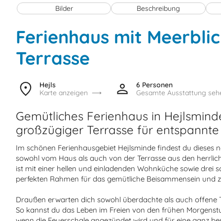
Bilder
Beschreibung
Ferienhaus mit Meerbli
Terrasse
Hejls
6 Personen
Karte anzeigen
Gesamte Ausstattung seh
Gemütliches Ferienhaus in Hejlsmind
großzügiger Terrasse für entspannt
Im schönen Ferienhausgebiet Hejlsminde findest du dieses 
sowohl vom Haus als auch von der Terrasse aus den herrlic
ist mit einer hellen und einladenden Wohnküche sowie drei 
perfekten Rahmen für das gemütliche Beisammensein und 
Draußen erwarten dich sowohl überdachte als auch offene T
So kannst du das Leben im Freien von den frühen Morgenstu
wenn die Feuerschale angezündet wird und für eine ganz b