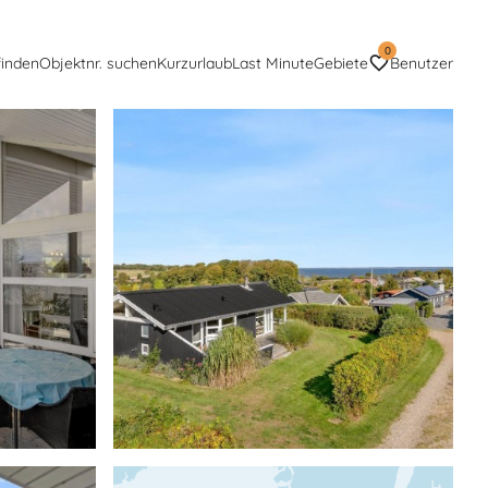
0
finden
Objektnr. suchen
Kurzurlaub
Last Minute
Gebiete
Benutzer