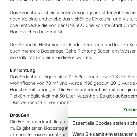
Das Ferienhaus ist ein idealer Ausgangspunkt für zahlreich
nach Kolding und erlebe das vielfältige Einkaufs- und Kultu
oder entdecke die von der UNESCO anerkannte Stadt Christia
Honigkuchen bekannt ist.
Der Strand in Hejlsminde ist kinderfreundlich und lädt zu Sp
auch mehrere Badestege. Gehe Richtung Süden am Wasser e
ein Grillplatz und eine Eisdiele erwarten.
Einrichtung
Das Ferienhaus eignet sich für 6 Personen sowie 1 Kleinkind 
Wohnfläche von 70 m² und wurde 1996 gebaut. 2010 wurde die 
Haustier mitzubringen. Die Ferienunterkunft ist mit energie
Tiefkühlmöglichkeit mit 30 Liter Nutzinhalt. Es gibt außerde
1 Kinderhochstuhl vorhanden.
Zusti
Draußen
Die Ferienunterkunft liegt auf einem 676 m² großen Garten
Essentielle Cookies stellen siche
m. Es gibt einen Badesteg in der Nähe. Die nächste Einkaufsmö
Wenn Sie damit einverstanden sin
offenes Terrassenareal zur Verfügung. Außerdem gibt es üb