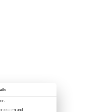
ails
ren.
verbessern und