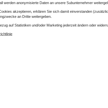
all werden anonymisierte Daten an unsere Subunternehmer weitergele
 zur Verfügung. Parkplatz auf dem Grundstück.
okies akzeptieren, erklären Sie sich damit einverstanden (zusätzlich
tingzwecke an Dritte weitergeben.
tze in Doppelbetten. 2 Schlafplätze in Einzelbetten.
Bezug auf Statistiken und/oder Marketing jederzeit ändern oder widerr
chtlinie
s 4 Keramik-Kochfelder, Umluftofen, Mikrowelle.
Chromecast. 1-3 dänische Fernsehsender. 1-3
1-3 deutsche Fernsehsender. Es steht kabellose
e sind. Rauchen ist nicht zugelassen. Bei
stens EUR 420,- erhoben.