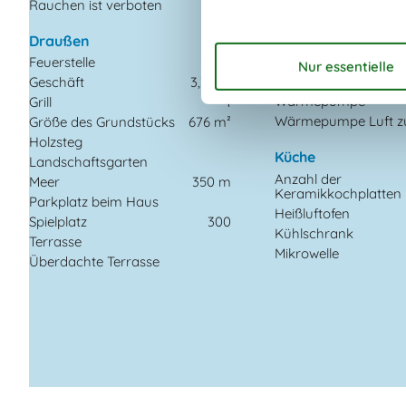
Liter)
Rauchen ist verboten
Haustiere
Draußen
Hochstuhl
Holzofen
Feuerstelle
Renovierung
Geschäft
3,3 km
Wärmepumpe
Grill
1
Wärmepumpe Luft zu
Größe des Grundstücks
676 m²
Holzsteg
Küche
Landschaftsgarten
Anzahl der
Meer
350 m
Keramikkochplatten
Parkplatz beim Haus
Heißluftofen
Spielplatz
300
Kühlschrank
Terrasse
Mikrowelle
Überdachte Terrasse