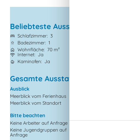
Beliebteste Ausstattungen
Schlafzimmer
3
Grundstück
676
Badezimmer
1
Haustiere
1
Wohnfläche
70 m²
Kurzurlaub mögl
Internet
Ja
Wasserblick
Ja
Kaminofen
Ja
Nichtraucher
Ja
Gesamte Ausstattung
Ausblick
Einrichtung
Meerblick vom Ferienhaus
Anzahl Erwachsene in
Jahre
Meerblick vom Standort
Anzahl Kinder (0-3 J
Baujahr
Bitte beachten
Bebaute Fläche
Keine Arbeiter auf Anfrage
Ferienhaus
Keine Jugendgruppen auf
Anfrage
Gefrierkapazität (An