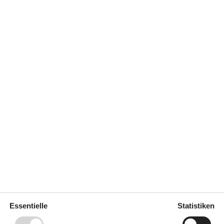
 m²
Entfernung Wasser
350 m
Einkaufen
3.300 m
ich
Ja
Klimafreundlich
Ja
Multimedien
kl. 4-11
6
1-3 deutsche Kanäle
1-3 dänische Kanäle
ahre)
1
1-3 norwegische Kanäle
1996
1-3 schwedische Kanäle
70 m²
Anzahl der Fernseher
1
Essentielle
Statistiken
Chromecast
1
zahl
30
Internet drahtlos