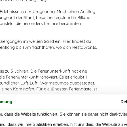
e Erlebnisse in der Umgebung. Mach einen Ausflug
rangebot der Stadt, besuche Legoland in Billund
nsfeld, die besonders für ihre berühmten
aziergängen im weißen Sand ein. Hier findest du
ntlang bis zum Yachthafen, wo dich Restaurants,
bis zu 3 Jahren. Die Ferienunterkunft hat eine
Ferienunterkunft renoviert. Es ist erlaubt 1
freundlicher Luft-Luft- Wärmepumpe ausgestattet.
m einen Kaminofen. Für die jüngsten Feriengäste ist
mmung
Det
grundstück. Die Entfernung zum Meer beträgt 350
r, dass die Website funktioniert, Sie können sie daher nicht deaktivie
glichkeit liegt 3300 m entfernt. Es steht ein
d, dass wir Ihre Statistiken erheben, hilft uns dies, die Website zu 
erdachte Terrasse. Die Entfernung zu einem