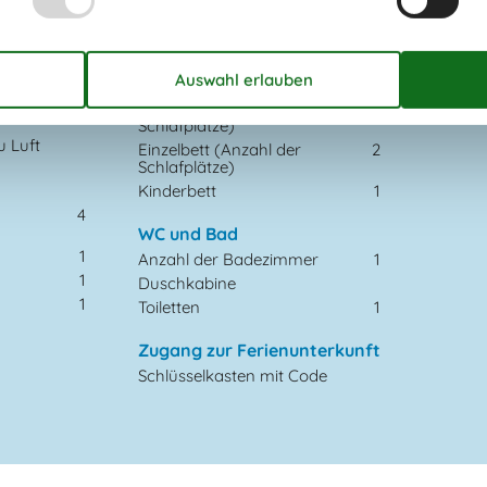
Smart TV
1
1
1
Schlafverhältnisse
1
Anzahl der Schlafzimmer
3
2010
Doppelbett (Anzahl der
4
Schlafplätze)
 Luft
Einzelbett (Anzahl der
2
Schlafplätze)
Kinderbett
1
4
WC und Bad
1
Anzahl der Badezimmer
1
1
Duschkabine
1
Toiletten
1
Zugang zur Ferienunterkunft
Schlüsselkasten mit Code