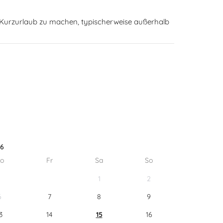
n Kurzurlaub zu machen, typischerweise außerhalb
26
o
Fr
Sa
So
1
2
6
7
8
9
3
14
15
16