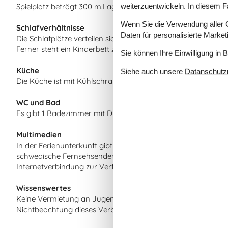
weiterzuentwickeln. In diesem F
Spielplatz beträgt 300 m.Lagerfeuerstelle. Es steht ein Grill
Wenn Sie die Verwendung aller Co
Schlafverhältnisse
Daten für personalisierte Marke
Die Schlafplätze verteilen sich auf 3 Schlafräume. 4 Schlafplä
Ferner steht ein Kinderbett zur Verfügung.
Sie können Ihre Einwilligung in 
Küche
Siehe auch unsere
Datanschutzri
Die Küche ist mit Kühlschrank ausgestattet. Außerdem gibt e
WC und Bad
Es gibt 1 Badezimmer mit Duschnische und 1 Toilette.
Multimedien
In der Ferienunterkunft gibt es 1 Fernseher mit Smart-TV.1 
schwedische Fernsehsender. 1-3 norwegische Fernsehsender. 
Internetverbindung zur Verfügung.
Wissenswertes
Keine Vermietung an Jugendgruppen, in denen alle 15-25 Jahr
Nichtbeachtung dieses Verbots wird eine Gebühr von minde