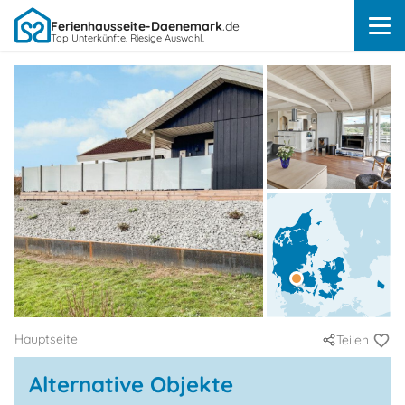
Ferienhausseite-Daenemark
.de
Top Unterkünfte. Riesige Auswahl.
Hauptseite
Teilen
Alternative Objekte