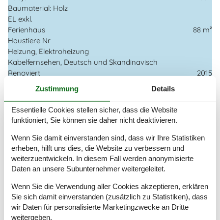
Baumaterial: Holz
EL exkl.
Ferienhaus
88 m²
Haustiere Nr
Heizung, Elektroheizung
Kabelfernsehen, Deutsch und Skandinavisch
Renoviert
2015
Self-Service-Check-in
Zustimmung
Details
Staubsauger
Teilweise Meerblick
Essentielle Cookies stellen sicher, dass die Website
Waschmaschine
funktioniert, Sie können sie daher nicht deaktivieren.
Wasser inkl.
Winterfest
Wenn Sie damit einverstanden sind, dass wir Ihre Statistiken
erheben, hilft uns dies, die Website zu verbessern und
Wäschetrockner
weiterzuentwickeln. In diesem Fall werden anonymisierte
Draußen
Daten an unsere Subunternehmer weitergeleitet.
Gartenmöbel
Wenn Sie die Verwendung aller Cookies akzeptieren, erklären
Grill
Sie sich damit einverstanden (zusätzlich zu Statistiken), dass
Kostenloser Parkplatz auf dem Gelände
3
wir Daten für personalisierte Marketingzwecke an Dritte
Landschaftsgarten
817 m²
weitergeben.