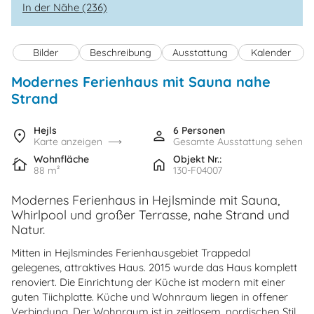
In der Nähe (236)
Bilder
Beschreibung
Ausstattung
Kalender
Modernes Ferienhaus mit Sauna nahe
Strand
Hejls
6 Personen
Karte anzeigen
Gesamte Ausstattung sehen
Wohnfläche
Objekt Nr.:
88 m²
130-F04007
Modernes Ferienhaus in Hejlsminde mit Sauna,
Whirlpool und großer Terrasse, nahe Strand und
Natur.
Mitten in Hejlsmindes Ferienhausgebiet Trappedal
gelegenes, attraktives Haus. 2015 wurde das Haus komplett
renoviert. Die Einrichtung der Küche ist modern mit einer
guten Tiichplatte. Küche und Wohnraum liegen in offener
Verbindung. Der Wohnraum ist in zeitlosem, nordischen Stil