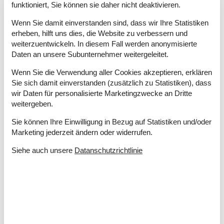
Drinnen
funktioniert, Sie können sie daher nicht deaktivieren.
Fußbodenheizung im Badezimmer
Wenn Sie damit einverstanden sind, dass wir Ihre Statistiken
Kaminofen
erheben, hilft uns dies, die Website zu verbessern und
weiterzuentwickeln. In diesem Fall werden anonymisierte
Elektrogeräte
Daten an unsere Subunternehmer weitergeleitet.
1 DVD
1 Fernseher
Wenn Sie die Verwendung aller Cookies akzeptieren, erklären
DK-DR1/TV2
Sie sich damit einverstanden (zusätzlich zu Statistiken), dass
Flachbildfernseher
40
wir Daten für personalisierte Marketingzwecke an Dritte
Internet (drahtlos)
weitergeben.
Stereoanlage und CD
Sie können Ihre Einwilligung in Bezug auf Statistiken und/oder
Marketing jederzeit ändern oder widerrufen.
In der Nähe
Die nächste Stadt
18 km
Siehe auch unsere
Datanschutzrichtlinie
Entf. zum Wasser/Baden
800 m
Entfernung Einkauf
600 m
Entfernung zu Angelmöglichkeiten
800 m
Nächstes Restaurant
1,5 km
Konzepte
Energiesparhaus