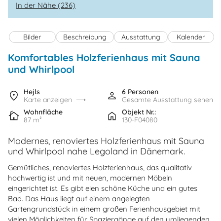
In der Nähe (236)
Bilder
Beschreibung
Ausstattung
Kalender
Komfortables Holzferienhaus mit Sauna
und Whirlpool
Hejls
6 Personen
Karte anzeigen
Gesamte Ausstattung sehen
Wohnfläche
Objekt Nr.:
87 m²
130-F04080
Modernes, renoviertes Holzferienhaus mit Sauna
und Whirlpool nahe Legoland in Dänemark.
Gemütliches, renoviertes Holzferienhaus, das qualitativ
hochwertig ist und mit neuen, modernen Möbeln
eingerichtet ist. Es gibt eien schöne Küche und ein gutes
Bad. Das Haus liegt auf einem angelegten
Gartengrundstück in einem großen Ferienhausgebiet mit
vielen Möglichkeiten für Spaziergänge auf den umliegenden