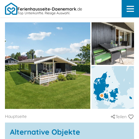
Ferienhausseite-Daenemark
.de
Top Unterkünfte. Riesige Auswahl.
Hauptseite
Teilen
Alternative Objekte