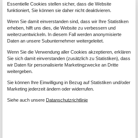
Kaminofen
Essentielle Cookies stellen sicher, dass die Website
funktioniert, Sie können sie daher nicht deaktivieren.
Elektrogeräte
1 Fernseher
Wenn Sie damit einverstanden sind, dass wir Ihre Statistiken
Chromecast
erheben, hilft uns dies, die Website zu verbessern und
DK-DR1/TV2
weiterzuentwickeln. In diesem Fall werden anonymisierte
Internet (drahtlos)
Daten an unsere Subunternehmer weitergeleitet.
Wenn Sie die Verwendung aller Cookies akzeptieren, erklären
In der Nähe
Sie sich damit einverstanden (zusätzlich zu Statistiken), dass
Die nächste Stadt
18 km
wir Daten für personalisierte Marketingzwecke an Dritte
Entf. zum Wasser/Baden
550 m
weitergeben.
Entfernung Einkauf
800 m
Entfernung zu Angelmöglichkeiten
1,5 km
Sie können Ihre Einwilligung in Bezug auf Statistiken und/oder
Nächstes Restaurant
1,5 km
Marketing jederzeit ändern oder widerrufen.
Konzepte
Siehe auch unsere
Datanschutzrichtlinie
Nahe am Meer
Rauchfreies Haus
Küche
Abzugshaube