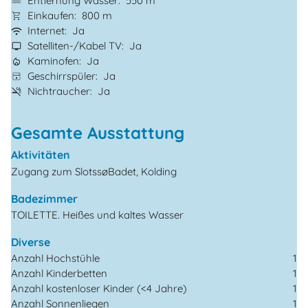
Entfernung Wasser
550 m
Einkaufen
800 m
Internet
Ja
Satelliten-/Kabel TV
Ja
Kaminofen
Ja
Geschirrspüler
Ja
Nichtraucher
Ja
Gesamte Ausstattung
Aktivitäten
Zugang zum SlotssøBadet, Kolding
Badezimmer
TOILETTE. Heißes und kaltes Wasser
Diverse
Anzahl Hochstühle
1
Anzahl Kinderbetten
1
Anzahl kostenloser Kinder (<4 Jahre)
1
Anzahl Sonnenliegen
1