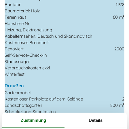
Baujahr
1978
Baumaterial: Holz
Ferienhaus
60 m²
Haustiere Nr
Heizung, Elektroheizung
Kabelfernsehen, Deutsch und Skandinavisch
Kostenloses Brennholz
Renoviert
2000
Self-Service-Check-in
Staubsauger
Verbrauchskosten exkl.
Winterfest
Draußen
Gartenmöbel
Kostenloser Parkplatz auf dem Gelände
2
Landschaftsgarten
800 m²
Schaukel und Sandkasten
Zustimmung
Details
Drinnen