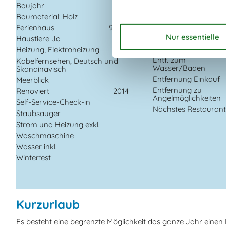
Baujahr
2006
Internet (drahtlos)
Baumaterial: Holz
In der Nähe
Ferienhaus
93 m²
Badeland
Haustiere Ja
1
Die nächste Stadt
Heizung, Elektroheizung
Entf. zum
Kabelfernsehen, Deutsch und
Wasser/Baden
Skandinavisch
Entfernung Einkauf
Meerblick
Entfernung zu
Renoviert
2014
Angelmöglichkeiten
Self-Service-Check-in
Nächstes Restauran
Staubsauger
Strom und Heizung exkl.
Waschmaschine
Wasser inkl.
Winterfest
Kurzurlaub
Es besteht eine begrenzte Möglichkeit das ganze Jahr eine