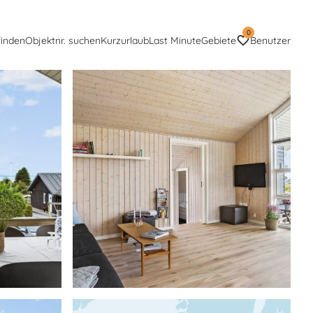
0
finden
Objektnr. suchen
Kurzurlaub
Last Minute
Gebiete
Benutzer