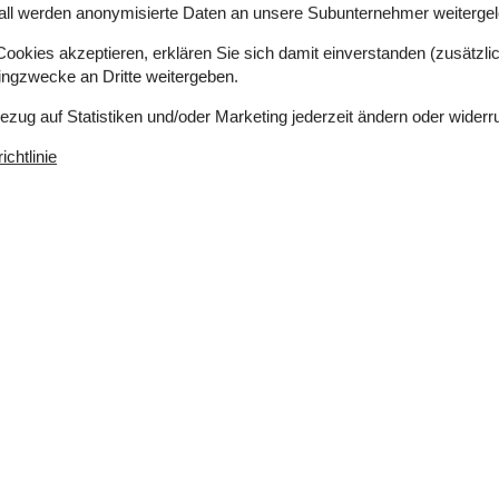
all werden anonymisierte Daten an unsere Subunternehmer weitergele
okies akzeptieren, erklären Sie sich damit einverstanden (zusätzlich
tingzwecke an Dritte weitergeben.
Bezug auf Statistiken und/oder Marketing jederzeit ändern oder widerr
chtlinie
Einkaufen
2 km
ich
Ja
er
350 m
Nichtraucher
Ja
Klimafreundlich
Ja
Ja
a