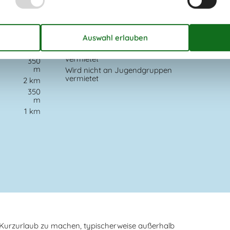
Spülmaschine
Notiz
14 km
Nicht an Institutionen vermietet
14 km
Nur für Ferienaufenthalte
vermietet
350
m
Wird nicht an Jugendgruppen
vermietet
2 km
350
m
t
1 km
n Kurzurlaub zu machen, typischerweise außerhalb