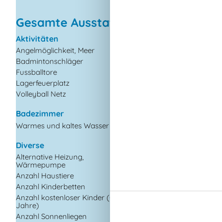
Gesamte Ausstattung
Aktivitäten
Draußen
Angelmöglichkeit, Meer
Gartenmöbel
Badmintonschläger
2
Grill
Fussballtore
Kostenloser Parkplat
dem Gelände
Lagerfeuerplatz
Kugelgrill
Volleyball Netz
Offenes Gelände
Badezimmer
Drinnen
Warmes und kaltes Wasser
Energiesparendes H
Fußbodenheizung i
Diverse
Badezimmer
Alternative Heizung,
Kaminofen
Wärmepumpe
Klimaanlage
Anzahl Haustiere
1
Anzahl Kinderbetten
1
Elektrogeräte
Anzahl kostenloser Kinder (<4
1
Jahre)
1 Fernseher
Anzahl Sonnenliegen
2
Apple TV