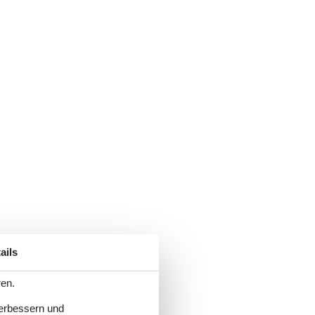
ails
ren.
verbessern und