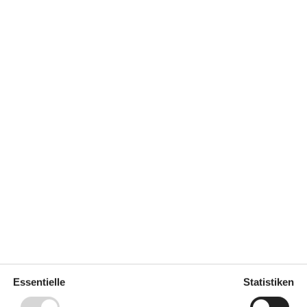
Konzepte
Energiesparhaus
Hochwertige Gartenmöbel
z auf
3
Leben im Freien
Nahe am Meer
Outdoor-Aktivitäten
Rauchfreies Haus
Küche
eizsystem
Abzugshaube
m
Backofen und
4
Elektroplatten
Kochfelder
Die Küche verfügt über
Warmwasser
Gefriertruhe
40 l
Kaffeemaschine
Essentielle
Statistiken
Kühlschrank
Mikrowelle mit Backofen