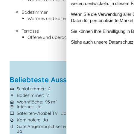
weiterzuentwickeln. In diesem F
Badezimmer
Wenn Sie die Verwendung aller Co
Warmes und kaltes Wasser, Dusche
Daten für personalisierte Marke
Terrasse
Sie können Ihre Einwilligung in 
Offene und überdachte Terrasse
Siehe auch unsere
Datanschutzri
Beliebteste Ausstattungen
Schlafzimmer
4
Haustiere
1
Badezimmer
2
Kurzurlaub mögl
Wohnfläche
93 m²
Entfernung Wass
Internet
Ja
Wasserblick
Ja
Satelliten-/Kabel TV
Ja
Klimaanlage
Ja
Kaminofen
Ja
Waschmaschine
Gute Angelmöglichkeiten
Geschirrspüler
J
Ja