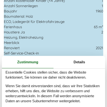
Anzahl kostenloser Kinder (<4 Jahre)
1
Anzahl Sonnenliegen
1
Baujahr
1960
Baumaterial: Holz
ECO, Ladegerät für Elektrofahrzeuge
Ferienhaus
65 m²
Haustiere Ja
2
Heizung, Elektroheizung
Meerblick
Renoviert
2021
Self-Service-Check-in
Staubsauger
Zustimmung
Details
Strom und Heizung exkl.
Waschmaschine
Essentielle Cookies stellen sicher, dass die Website
Wasser inkl.
funktioniert, Sie können sie daher nicht deaktivieren.
Winterfest
Wenn Sie damit einverstanden sind, dass wir Ihre Statistiken
Draußen
erheben, hilft uns dies, die Website zu verbessern und
Aufladen von Elektroautos nicht inbegriffen Im Preis
weiterzuentwickeln. In diesem Fall werden anonymisierte
Gartenmöbel
Daten an unsere Subunternehmer weitergeleitet.
Gasgrill