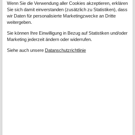
Wenn Sie die Verwendung aller Cookies akzeptieren, erklären
Grill
Sie sich damit einverstanden (zusätzlich zu Statistiken), dass
Kostenloser Parkplatz auf dem Gelände
3
wir Daten für personalisierte Marketingzwecke an Dritte
Ladestation für Elektroauto
weitergeben.
Naturgrundstück/Garten
361 m²
Offenes Gelände
Sie können Ihre Einwilligung in Bezug auf Statistiken und/oder
Marketing jederzeit ändern oder widerrufen.
Drinnen
Energiesparendes Heizsystem
Siehe auch unsere
Datanschutzrichtlinie
Fußbodenheizung im Badezimmer
Kaminofen
Klimaanlage
Elektrogeräte
1 Fernseher
Internet (drahtlos)
Smart TV
In der Nähe
Badeland
14 km
Die nächste Stadt
14 km
Entf. zum Wasser/Baden
175 m