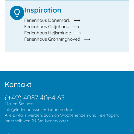
Inspiration
Ferienhaus Dänemark
Ferienhaus Ostjütland
Ferienhaus Hejlsminde
Ferienhaus Grönninghoved
Kontakt
(+49) 4087 4064 63
Mailen Sie uns:
info@ferienhausseite-daenemark.de
Alle E-Mails werden, auch an Wochenenden und Feiertagen,
innerhalb von 24 Std. beantwortet.