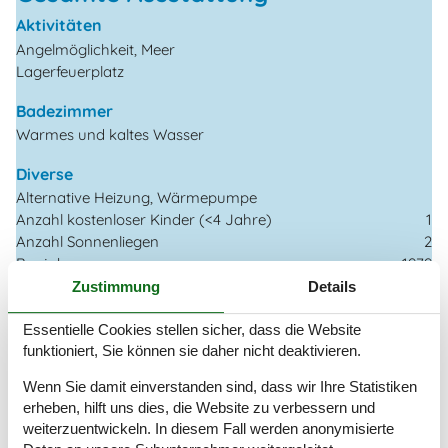
Aktivitäten
Angelmöglichkeit, Meer
Lagerfeuerplatz
Badezimmer
Warmes und kaltes Wasser
Diverse
Alternative Heizung, Wärmepumpe
Anzahl kostenloser Kinder (<4 Jahre)
1
Anzahl Sonnenliegen
2
Baujahr
1979
Baumaterial: Holz
Zustimmung
Details
Ferienhaus
66 m²
Haustiere Nr
Essentielle Cookies stellen sicher, dass die Website
funktioniert, Sie können sie daher nicht deaktivieren.
Heizung, Elektroheizung
Kabelfernsehen, Deutsch und Skandinavisch
Wenn Sie damit einverstanden sind, dass wir Ihre Statistiken
Renoviert
2021
erheben, hilft uns dies, die Website zu verbessern und
Self-Service-Check-in
weiterzuentwickeln. In diesem Fall werden anonymisierte
Staubsauger