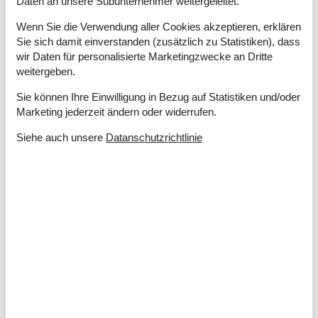
Daten an unsere Subunternehmer weitergeleitet.
Strom und Heizung exkl.
Teilweise Meerblick
Wenn Sie die Verwendung aller Cookies akzeptieren, erklären
Wasser inkl.
Sie sich damit einverstanden (zusätzlich zu Statistiken), dass
Winterfest
wir Daten für personalisierte Marketingzwecke an Dritte
weitergeben.
Draußen
Sie können Ihre Einwilligung in Bezug auf Statistiken und/oder
Gartenmöbel
Marketing jederzeit ändern oder widerrufen.
Grill
Kostenloser Parkplatz auf dem Gelände
3
Siehe auch unsere
Datanschutzrichtlinie
Kugelgrill
Offenes Gelände
Drinnen
Energiesparendes Heizsystem
Fußbodenheizung im Badezimmer
Kaminofen
Klimaanlage
Elektrogeräte
1 Fernseher
Chromecast